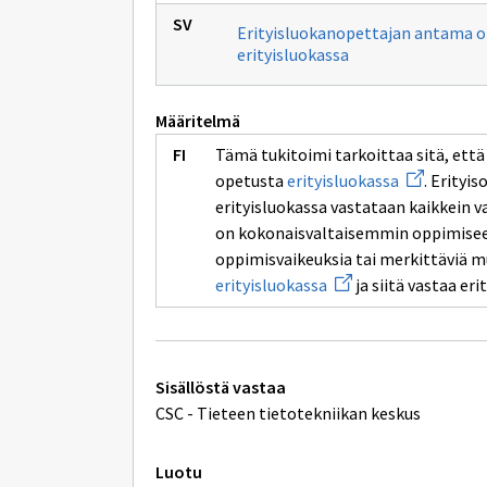
Erityisluokanopettajan antama 
erityisluokassa
Määritelmä
Tämä tukitoimi tarkoittaa sitä, ett
Avaa
opetusta
erityisluokassa
. Erityi
uuden
erityisluokassa vastataan kaikkein va
ikkunan
sivulle
on kokonaisvaltaisemmin oppimiseen 
erityisluok
oppimisvaikeuksia tai merkittäviä m
Avaa
erityisluokassa
ja siitä vastaa er
uuden
ikkunan
sivulle
erityisluokassa
Tekniset
Sisällöstä vastaa
lisätiedot
CSC - Tieteen tietotekniikan keskus
Luotu