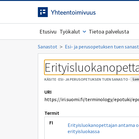
Siirrytty
Siirry suoraan sisältöön.
sivulle
Etusivu
Työkalut
Tietoa palvelusta
Sanastot
Esi- ja perusopetuksen tuen sanas
Erityisluokanopett
lu
KÄSITE
·
ESI- JA PERUSOPETUKSEN TUEN SANASTO
·
URI
https://iri.suomi.fi/terminology/epotuki/ep
Termit
Erityisluokanopettajan antama 
erityisluokassa