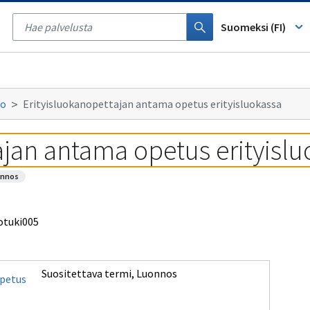
Tyhjennä
haku
Suomeksi (FI)
to
Erityisluokanopettajan antama opetus erityisluokassa
ajan antama opetus erityisl
onnos
otuki005
Suositettava termi
,
Luonnos
opetus