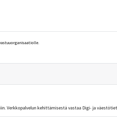
vastuuorganisaatiolle.
n
vuus@dvv.fi
isiin. Verkkopalvelun kehittämisestä vastaa Digi- ja väestötie