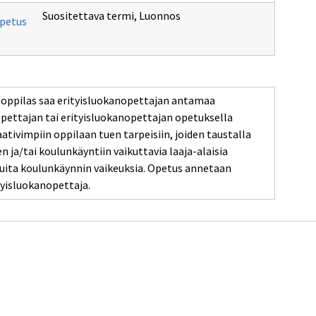
Suositettava termi
,
Luonnos
opetus
ä oppilas saa erityisluokanopettajan antamaa
sopettajan tai erityisluokanopettajan opetuksella
ativimpiin oppilaan tuen tarpeisiin, joiden taustalla
ja/tai koulunkäyntiin vaikuttavia laaja-alaisia
assa
uita koulunkäynnin vaikeuksia. Opetus annetaan
ityisluokanopettaja.