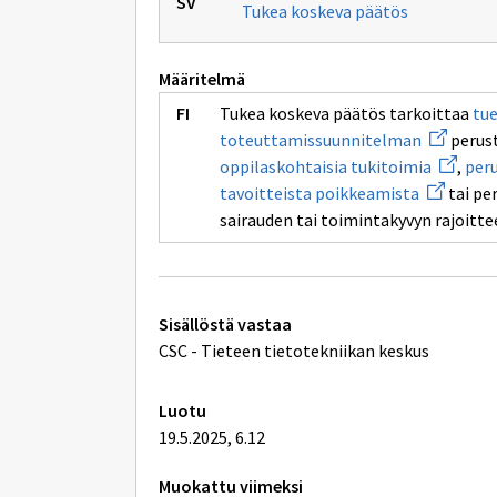
Tukea koskeva päätös
Määritelmä
Tukea koskeva päätös tarkoittaa
tue
Avaa
toteuttamissuunnitelman
perust
uuden
Avaa
oppilaskohtaisia tukitoimia
,
per
ikkunan
uuden
Avaa
sivulle
tavoitteista poikkeamista
tai pe
ikkunan
uuden
tuen
sivulle
sairauden tai toimintakyvyn rajoitte
ikkunan
toteutta
oppilas
sivulle
tukitoi
perusope
oppimäär
tai
opetussu
Tekniset
Sisällöstä vastaa
tavoittei
lisätiedot
poikkeam
CSC - Tieteen tietotekniikan keskus
Luotu
19.5.2025, 6.12
Muokattu viimeksi