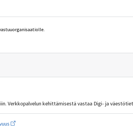
vastuuorganisaatiolle.
n
vuus@dvv.fi
isiin. Verkkopalvelun kehittämisestä vastaa Digi- ja väestötie
Avaa
vuus
linkki
uuteen