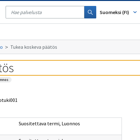
Tyhjennä
haku
Suomeksi (FI)
to
Tukea koskeva päätös
tös
onnos
otuki001
Suositettava termi
,
Luonnos