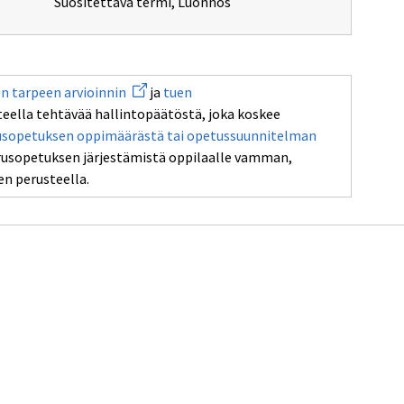
Suositettava termi
,
Luonnos
Avaa
n tarpeen arvioinnin
ja
tuen
uuden
eella tehtävää hallintopäätöstä, joka koskee
ikkunan
sivulle
usopetuksen oppimäärästä tai opetussuunnitelman
tuen
rusopetuksen järjestämistä oppilaalle vamman,
tarpeen
arvioinnin
en perusteella.
missuunnitelman
kohtaisia
mia
tuksen
ästä
unnitelman
sta
ista