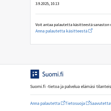
3.9.2025, 10.13
Voit antaa palautetta käsitteestä sanaston 
Aloita
Anna palautetta käsitteestä
uuden
sähköpostin
kirjoitus
osoitteesee
yhteentoimi
Suomi.fi -tietoa ja palvelua elämäsi tilante
Aloita
Avaa
Anna palautetta
Tietosuoja
Saavutetta
uuden
linkki
sähköpostin
uuteen