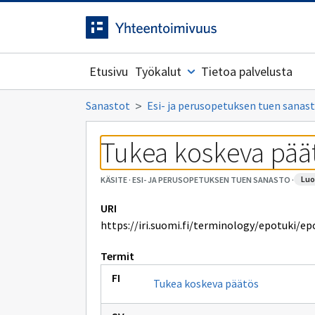
Siirrytty
Siirry suoraan sisältöön.
sivulle
Etusivu
Työkalut
Tietoa palvelusta
Sanastot
Esi- ja perusopetuksen tuen sanas
Tukea koskeva pää
lu
KÄSITE
·
ESI- JA PERUSOPETUKSEN TUEN SANASTO
·
URI
https://iri.suomi.fi/terminology/epotuki/ep
Termit
Tukea koskeva päätös