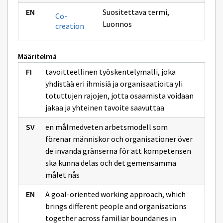
Suositettava termi
,
Co-
Luonnos
creation
Määritelmä
tavoitteellinen työskentelymalli, joka
yhdistää eri ihmisiä ja organisaatioita yli
totuttujen rajojen, jotta osaamista voidaan
jakaa ja yhteinen tavoite saavuttaa
en målmedveten arbetsmodell som
förenar människor och organisationer över
de invanda gränserna för att kompetensen
ska kunna delas och det gemensamma
målet nås
A goal-oriented working approach, which
brings different people and organisations
together across familiar boundaries in