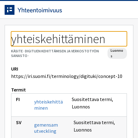
Siirrytty
Siirry suoraan sisältöön.
sivulle
yhteiskehittäminen
luonno
KÄSITE
·
DIGITUEN KEHITTÄMISEN JA VERKOSTOTYÖN
SANASTO
·
s
URI
https://iri.suomi.fi/terminology/digituki/concept-10
Termit
Suositettava termi
,
yhteiskehittä
Luonnos
minen
Suositettava termi
,
gemensam
Luonnos
utveckling