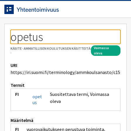
Siirrytty
Siirry suoraan sisältöön.
sivulle
opetus
voimassa
KÄSITE
·
AMMATILLISEN KOULUTUKSEN KÄSITTEITÄ
·
oleva
URI
https://iri.suomi.fi/terminology/ammkoulsanasto/c15
Termit
Suositettava termi
,
Voimassa
opet
oleva
us
Määritelmä
vuorovaikutukseen perustuva toiminta,