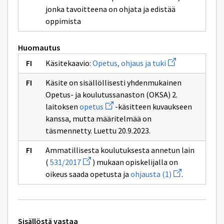
jonka tavoitteena on ohjata ja edistää
oppimista
Huomautus
Avaa
Käsitekaavio:
Opetus, ohjaus ja tuki
uuden
ikkunan
Käsite on sisällöllisesti yhdenmukainen
sivulle
Opetus,
Opetus- ja koulutussanaston (OKSA) 2.
ohjaus
Avaa
laitoksen
opetus
-käsitteen kuvaukseen
ja
uuden
tuki
kanssa, mutta määritelmää on
ikkunan
sivulle
täsmennetty. Luettu 20.9.2023.
opetus
Ammatillisesta koulutuksesta annetun lain
Avaa
(
531/2017
) mukaan opiskelijalla on
uuden
Avaa
oikeus saada opetusta ja
ohjausta (1)
.
ikkunan
uuden
sivulle
ikkunan
531/2017
sivulle
ohjausta
(1)
Tekniset
Sisällöstä vastaa