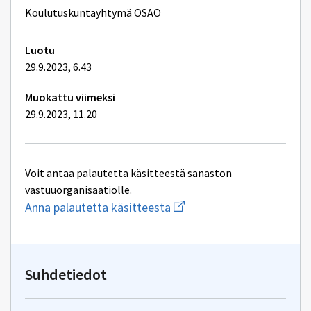
lisätiedot
Koulutuskuntayhtymä OSAO
Luotu
29.9.2023, 6.43
Muokattu viimeksi
29.9.2023, 11.20
Voit antaa palautetta käsitteestä sanaston
vastuuorganisaatiolle.
Aloita
Anna palautetta käsitteestä
uuden
sähköpostin
kirjoitus
osoitteeseen
yhteentoimivuus@dvv.fi
Suhdetiedot