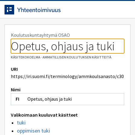
Siirrytty
Siirry suoraan sisältöön.
sivulle
Koulutuskuntayhtymä OSAO
Opetus, ohjaus ja tuki
KÄSITEKOKOELMA
·
AMMATILLISEN KOULUTUKSEN KÄSITTEITÄ
URI
https://iri.suomi.fi/terminology/ammkoulsanasto/c30
Nimi
Opetus, ohjaus ja tuki
Valikoimaan kuuluvat käsitteet
tuki
oppimisen tuki