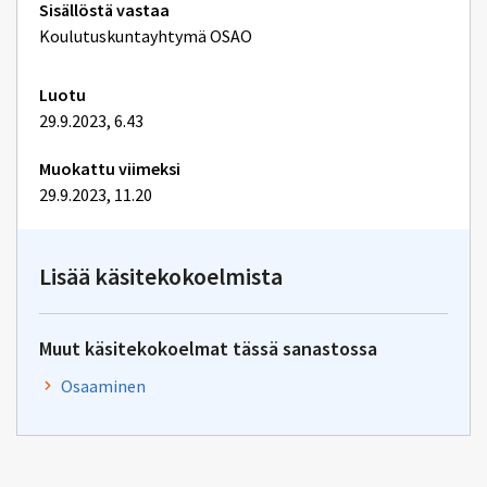
Tekniset
Sisällöstä vastaa
lisätiedot
Koulutuskuntayhtymä OSAO
Luotu
29.9.2023, 6.43
Muokattu viimeksi
29.9.2023, 11.20
Lisää käsitekokoelmista
Muut käsitekokoelmat tässä sanastossa
Osaaminen