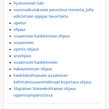
hyvinvoinnin tuki
vuorovaikutukseen perustuva toiminta, jolla
edistetään oppijan tavoitteita
opetus
ohjaus
osaamisen hankkimisen ohjaus
osaaminen
opinto-ohjaus
uraohjaus
osaamisen hankkiminen
hakeutumisen ohjaus
henkilökohtaiseen osaamisen
kehittämissuunnitelmaan kirjattava ohjaus
tilapäinen tilannekohtainen ohjaus
oppimisympäristössä