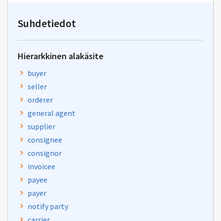
osoitteeseen
yhteentoimivuus@dvv.fi
Suhdetiedot
Hierarkkinen alakäsite
buyer
seller
orderer
general agent
supplier
consignee
consignor
invoicee
payee
payer
notify party
carrier