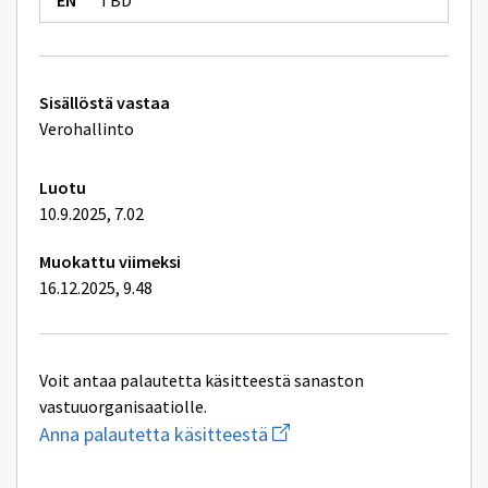
TBD
Tekniset
Sisällöstä vastaa
lisätiedot
Verohallinto
Luotu
10.9.2025, 7.02
Muokattu viimeksi
16.12.2025, 9.48
Voit antaa palautetta käsitteestä sanaston
vastuuorganisaatiolle.
Aloita
Anna palautetta käsitteestä
uuden
sähköpostin
kirjoitus