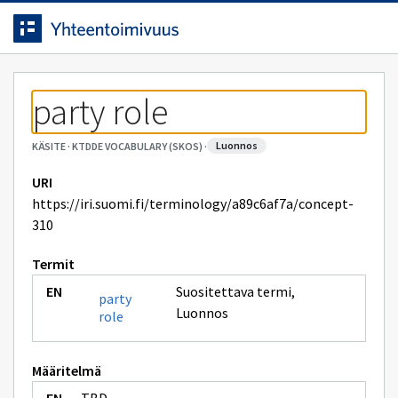
Siirrytty
Siirry suoraan sisältöön.
sivulle
party role
luonnos
KÄSITE
·
KTDDE VOCABULARY (SKOS)
·
URI
https://iri.suomi.fi/terminology/a89c6af7a/concept-
310
Termit
Suositettava termi
,
party
Luonnos
role
Määritelmä