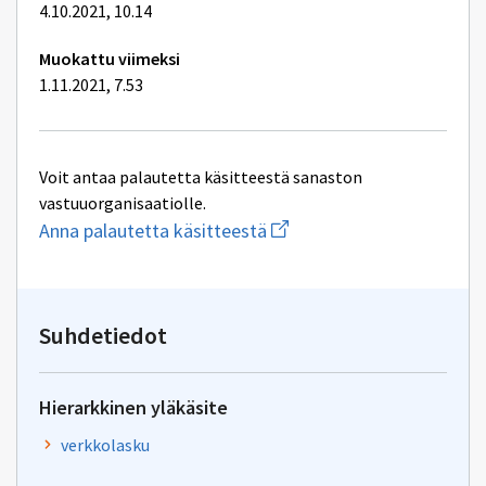
4.10.2021, 10.14
Muokattu viimeksi
1.11.2021, 7.53
Voit antaa palautetta käsitteestä sanaston
vastuuorganisaatiolle.
Aloita
Anna palautetta käsitteestä
uuden
sähköpostin
kirjoitus
osoitteeseen
yhteentoimivuus@dvv.fi
Suhdetiedot
Hierarkkinen yläkäsite
verkkolasku