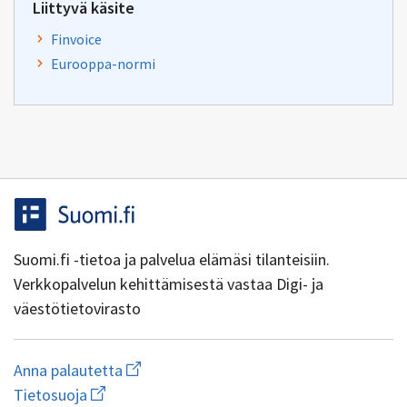
Liittyvä käsite
Finvoice
Eurooppa-normi
Suomi.fi -tietoa ja palvelua elämäsi tilanteisiin.
Verkkopalvelun kehittämisestä vastaa Digi- ja
väestötietovirasto
Aloita
Anna palautetta
uuden
Avaa
Tietosuoja
sähköpostin
linkki