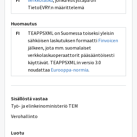
verkkolasku
, jonka esitystapa on
TietoEVRY:n määrittelemä
Huomautus
TEAPPSXML on Suomessa toiseksi yleisin
sähköisen laskutuksen formaatti
Finvoicen
jälkeen, jota mm. suomalaiset
verkkolaskuoperaattorit pääsääntöisesti
käyttävät. TEAPPSXML:in versio 3.0
noudattaa
Eurooppa-normia
.
Tekniset
Sisällöstä vastaa
lisätiedot
Työ- ja elinkeinoministeriö TEM
Verohallinto
Luotu