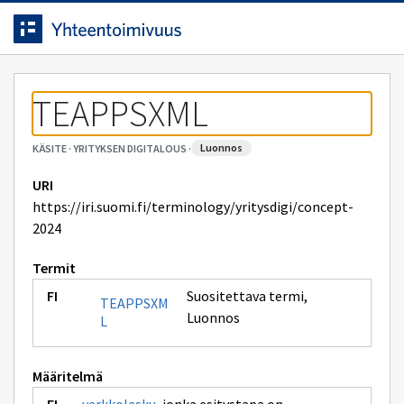
Siirrytty
Siirry suoraan sisältöön.
sivulle
TEAPPSXML
luonnos
KÄSITE
·
YRITYKSEN DIGITALOUS
·
URI
https://iri.suomi.fi/terminology/yritysdigi/concept-
2024
Termit
Suositettava termi
,
TEAPPSXM
Luonnos
L
Määritelmä