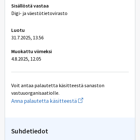
Tekniset
Sisällöstä vastaa
lisätiedot
Digi- ja väestötietovirasto
Luotu
31.7.2025, 13.56
Muokattu viimeksi
4.8.2025, 12.05
Voit antaa palautetta käsitteestä sanaston
vastuuorganisaatiolle.
Aloita
Anna palautetta käsitteestä
uuden
sähköpostin
kirjoitus
osoitteeseen
yhteentoimivuus@dvv.fi
Suhdetiedot