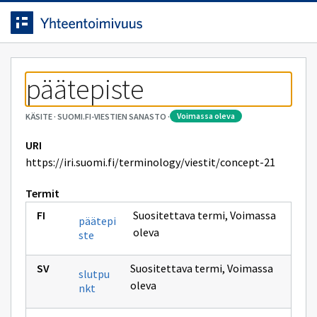
Siirrytty
Siirry suoraan sisältöön.
sivulle
päätepiste
voimassa oleva
KÄSITE
·
SUOMI.FI-VIESTIEN SANASTO
·
URI
https://iri.suomi.fi/terminology/viestit/concept-21
Termit
Suositettava termi
,
Voimassa
päätepi
oleva
ste
Suositettava termi
,
Voimassa
slutpu
oleva
nkt