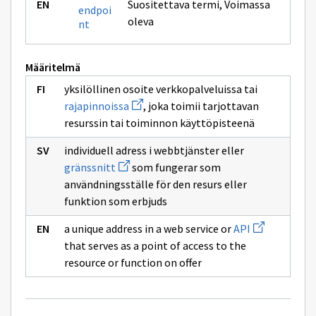
Suositettava termi
,
Voimassa
endpoi
oleva
nt
Määritelmä
yksilöllinen osoite verkkopalveluissa tai
Avaa
rajapinnoissa
, joka toimii tarjottavan
uuden
resurssin tai toiminnon käyttöpisteenä
ikkunan
sivulle
rajapinnoissa
individuell adress i webbtjänster eller
Avaa
gränssnitt
som fungerar som
uuden
användningsställe för den resurs eller
ikkunan
sivulle
funktion som erbjuds
gränssnitt
Avaa
a unique address in a web service or
API
uuden
that serves as a point of access to the
ikkunan
sivulle
resource or function on offer
API