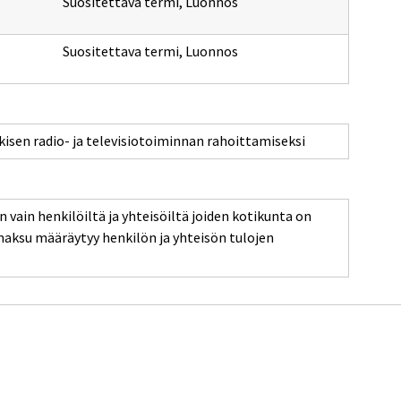
Suositettava termi
,
Luonnos
Suositettava termi
,
Luonnos
kisen radio- ja televisiotoiminnan rahoittamiseksi
in henkilöiltä ja yhteisöiltä joiden kotikunta on
su määräytyy henkilön ja yhteisön tulojen