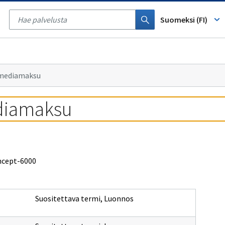
Tyhjennä
haku
Suomeksi (FI)
mediamaksu
diamaksu
oncept-6000
Suositettava termi
,
Luonnos