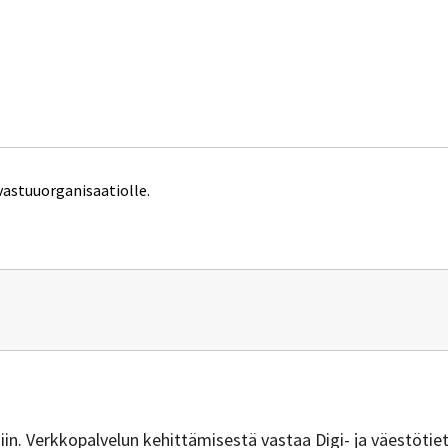
vastuuorganisaatiolle.
n
@vero.fi
isiin. Verkkopalvelun kehittämisestä vastaa Digi- ja väestötie