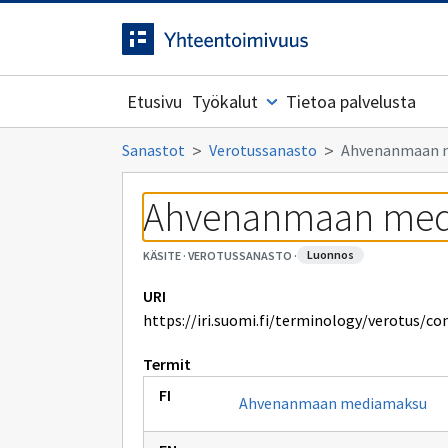
Siirrytty
Siirry suoraan sisältöön.
sivulle
Etusivu
Työkalut
Tietoa palvelusta
Sanastot
Verotussanasto
Ahvenanmaan 
Ahvenanmaan me
luonnos
KÄSITE
·
VEROTUSSANASTO
·
URI
https://iri.suomi.fi/terminology/verotus/c
Termit
Ahvenanmaan mediamaksu