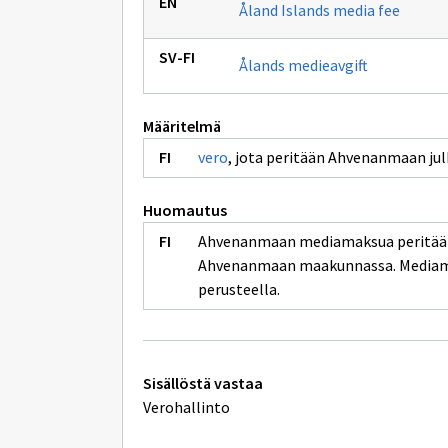
Åland Islands media fee
Ålands medieavgift
Määritelmä
vero
, jota peritään Ahvenanmaan jul
Huomautus
Ahvenanmaan mediamaksua peritään va
Ahvenanmaan maakunnassa. Mediamak
perusteella.
Tekniset
Sisällöstä vastaa
lisätiedot
Verohallinto