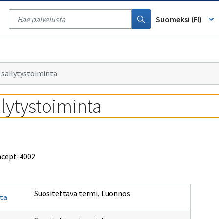
Tyhjennä
haku
Suomeksi (FI)
 säilytystoiminta
lytystoiminta
oncept-4002
Suositettava termi
,
Luonnos
nta