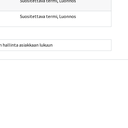
Suositettava termi
,
Luonnos
Suositettava termi
,
Luonnos
 hallinta asiakkaan lukuun