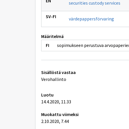
securities custody services
värdepappersförvaring
Määritelmä
sopimukseen perustuva arvopaperien
Tekniset
Sisällöstä vastaa
lisätiedot
Verohallinto
Luotu
14.4.2020, 11.33
Muokattu viimeksi
2.10.2020, 7.44