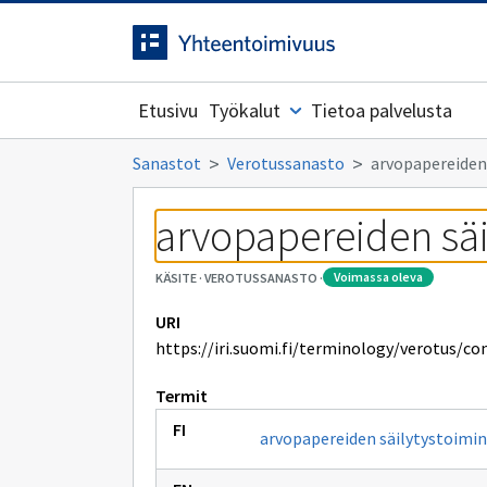
Siirrytty
Siirry suoraan sisältöön.
sivulle
Etusivu
Työkalut
Tietoa palvelusta
Sanastot
Verotussanasto
arvopapereiden
arvopapereiden säi
voimassa oleva
KÄSITE
·
VEROTUSSANASTO
·
URI
https://iri.suomi.fi/terminology/verotus/c
Termit
arvopapereiden säilytystoimi