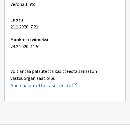
lisätiedot
Verohallinto
Luotu
21.1.2020, 7.21
Muokattu viimeksi
24.2.2020, 11.59
Voit antaa palautetta käsitteestä sanaston
vastuuorganisaatiolle.
Aloita
Anna palautetta käsitteestä
uuden
sähköpostin
kirjoitus
osoitteeseen
kielenhuolto@vero.fi