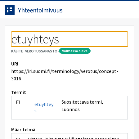
Siirrytty
Siirry suoraan sisältöön.
sivulle
etuyhteys
voimassa oleva
KÄSITE
·
VEROTUSSANASTO
·
URI
https://iri.suomi.fi/terminology/verotus/concept-
3016
Termit
Suositettava termi
,
etuyhtey
Luonnos
s
Määritelmä