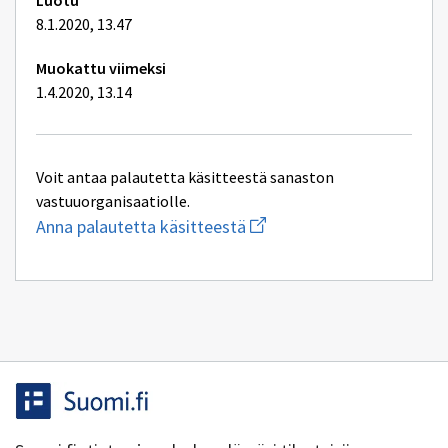
Luotu
8.1.2020, 13.47
Muokattu viimeksi
1.4.2020, 13.14
Voit antaa palautetta käsitteestä sanaston
vastuuorganisaatiolle.
Aloita
Anna palautetta käsitteestä
uuden
sähköpostin
kirjoitus
osoitteeseen
kielenhuolto@vero.fi