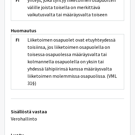
yhteys, joka syntyy liiketoimen osapuolten
välille joista toisella on merkittävä
vaikutusvalta tai määräysvalta toiseen
Huomautus
Liiketoimen osapuolet ovat etuyhteydessä
toisiinsa, jos liiketoimen osapuolella on
toisessa osapuolessa määräysvalta tai
kolmannella osapuolella on yksin tai
yhdessä lähipiirinsä kanssa määräysvalta
liiketoimen molemmissa osapuolissa. (VML
31§)
Tekniset
Sisällöstä vastaa
lisätiedot
Verohallinto