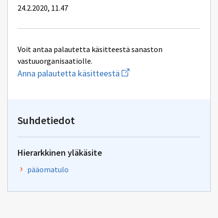
24.2.2020, 11.47
Voit antaa palautetta käsitteestä sanaston
vastuuorganisaatiolle.
Aloita
Anna palautetta käsitteestä
uuden
sähköpostin
kirjoitus
osoitteeseen
kielenhuolto@vero.fi
Suhdetiedot
Hierarkkinen yläkäsite
pääomatulo