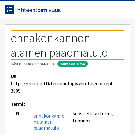
Siirrytty
Siirry suoraan sisältöön.
sivulle
ennakonkannon 
alainen pääomatulo
voimassa oleva
KÄSITE
·
VEROTUSSANASTO
·
URI
https://iri.suomi.fi/terminology/verotus/concept-
3009
Termit
Suositettava termi
,
ennakonkanno
Luonnos
n alainen
pääomatulo