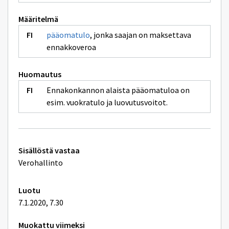
Määritelmä
pääomatulo
, jonka saajan on maksettava
ennakkoveroa
Huomautus
Ennakonkannon alaista pääomatuloa on
esim. vuokratulo ja luovutusvoitot.
Tekniset
Sisällöstä vastaa
lisätiedot
Verohallinto
Luotu
7.1.2020, 7.30
Muokattu viimeksi