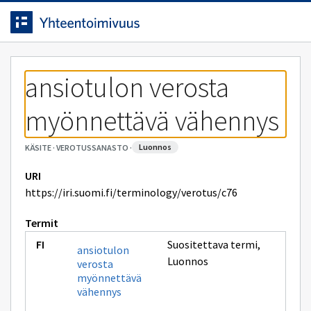
Siirrytty
Siirry suoraan sisältöön.
sivulle
ansiotulon verosta 
myönnettävä vähennys
luonnos
KÄSITE
·
VEROTUSSANASTO
·
URI
https://iri.suomi.fi/terminology/verotus/c76
Termit
Suositettava termi
,
ansiotulon
Luonnos
verosta
myönnettävä
vähennys