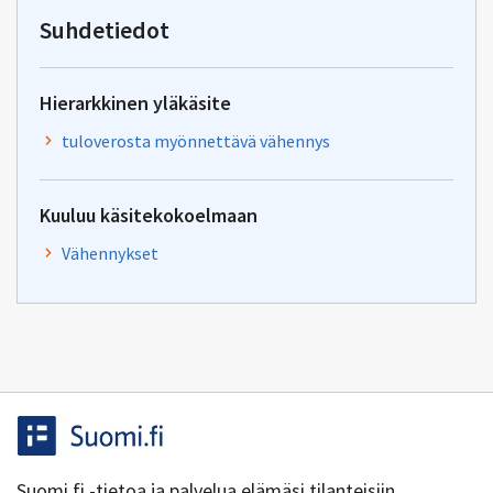
kielenhuolto@vero.fi
Suhdetiedot
Hierarkkinen yläkäsite
tuloverosta myönnettävä vähennys
Kuuluu käsitekokoelmaan
Vähennykset
Suomi.fi -tietoa ja palvelua elämäsi tilanteisiin.