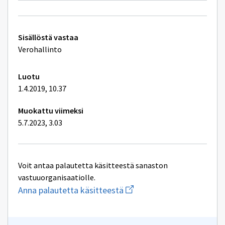
Tekniset
Sisällöstä vastaa
lisätiedot
Verohallinto
Luotu
1.4.2019, 10.37
Muokattu viimeksi
5.7.2023, 3.03
Voit antaa palautetta käsitteestä sanaston
vastuuorganisaatiolle.
Aloita
Anna palautetta käsitteestä
uuden
sähköpostin
kirjoitus
osoitteeseen