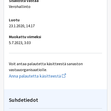
Tekniset
Sisällöstä vastaa
lisätiedot
Verohallinto
Luotu
23.1.2020, 14.17
Muokattu viimeksi
5.7.2023, 3.03
Voit antaa palautetta käsitteestä sanaston
vastuuorganisaatiolle.
Aloita
Anna palautetta käsitteestä
uuden
sähköpostin
kirjoitus
osoitteeseen
kielenhuolto@vero.fi
Suhdetiedot