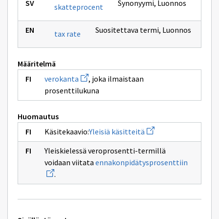
Synonyymi
,
Luonnos
skatteprocent
Suositettava termi
,
Luonnos
tax rate
Määritelmä
Avaa
verokanta
, joka ilmaistaan
uuden
prosenttilukuna
ikkunan
sivulle
verokanta
Huomautus
Avaa
Käsitekaavio:
Yleisiä käsitteitä
uuden
ikkunan
Yleiskielessä veroprosentti-termillä
sivulle
Avaa
Yleisiä
voidaan viitata
ennakonpidätysprosenttiin
uuden
käsitteitä
.
ikkunan
sivulle
ennakonp