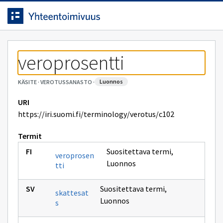
Siirrytty
Siirry suoraan sisältöön.
sivulle
veroprosentti
luonnos
KÄSITE
·
VEROTUSSANASTO
·
URI
https://iri.suomi.fi/terminology/verotus/c102
Termit
Suositettava termi
,
veroprosen
Luonnos
tti
Suositettava termi
,
skattesat
Luonnos
s