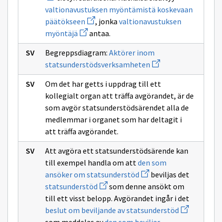
valtionavustuksen
sivulle
valtionavustuksen myöntämistä koskevaan
hakijalle
valtionav
Avaa
päätökseen
, jonka
valtionavustuksen
uuden
Avaa
myöntäjä
antaa.
ikkunan
uuden
sivulle
ikkunan
valtionavustuksen
Begreppsdiagram:
Aktörer inom
sivulle
myöntämistä
Avaa
valtionavustuksen
statsunderstödsverksamheten
koskevaan
uuden
myöntäjä
päätökseen
ikkunan
Om det har getts i uppdrag till ett
sivulle
Aktörer
kollegialt organ att träffa avgörandet, är de
inom
som avgör statsunderstödsärendet alla de
statsunderstödsver
medlemmar i organet som har deltagit i
att träffa avgörandet.
Att avgöra ett statsunderstödsärende kan
till exempel handla om att
den som
Avaa
ansöker om statsunderstöd
beviljas det
uuden
Avaa
statsunderstöd
som denne ansökt om
ikkunan
uuden
sivulle
till ett visst belopp. Avgörandet ingår i det
ikkunan
den
sivulle
Avaa
beslut om beviljande av statsunderstöd
som
statsunderstöd
uuden
ansöker