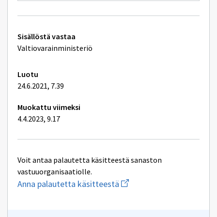
grant
sivulle
ikkunan
decision
sivulle
on
party
the
awarding
awarding
Tekniset
a
Sisällöstä vastaa
of
government
lisätiedot
a
Valtiovarainministeriö
grant
government
grant
Luotu
24.6.2021, 7.39
Muokattu viimeksi
4.4.2023, 9.17
Voit antaa palautetta käsitteestä sanaston
vastuuorganisaatiolle.
Aloita
Anna palautetta käsitteestä
uuden
sähköpostin
kirjoitus
osoitteeseen