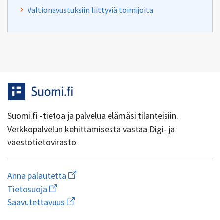
Valtionavustuksiin liittyviä toimijoita
Suomi.fi -tietoa ja palvelua elämäsi tilanteisiin.
Verkkopalvelun kehittämisestä vastaa Digi- ja
väestötietovirasto
Aloita
Anna palautetta
uuden
Avaa
Tietosuoja
sähköpostin
linkki
Avaa
kirjoitus
Saavutettavuus
uuteen
linkki
osoitteeseen
ikkunaan
uuteen
yhteentoimivuus@dvv.fi