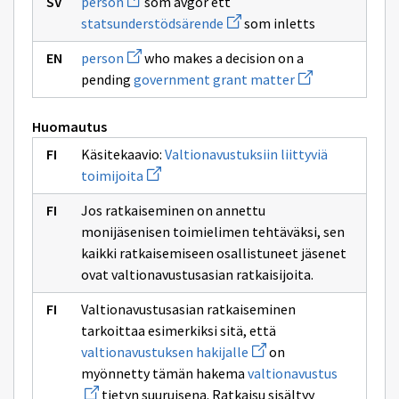
person
som avgör ett
sivulle
uuden
Avaa
valtionavustusasian
statsunderstödsärende
som inletts
ikkunan
uuden
sivulle
ikkunan
Avaa
person
person
who makes a decision on a
sivulle
uuden
Avaa
statsunderstödsärende
pending
government grant matter
ikkunan
uuden
sivulle
ikkunan
person
sivulle
Huomautus
government
grant
Käsitekaavio:
Valtionavustuksiin liittyviä
matter
Avaa
toimijoita
uuden
ikkunan
Jos ratkaiseminen on annettu
sivulle
Valtionavustuksiin
monijäsenisen toimielimen tehtäväksi, sen
liittyviä
kaikki ratkaisemiseen osallistuneet jäsenet
toimijoita
ovat valtionavustusasian ratkaisijoita.
Valtionavustusasian ratkaiseminen
tarkoittaa esimerkiksi sitä, että
Avaa
valtionavustuksen hakijalle
on
uuden
Avaa
myönnetty tämän hakema
valtionavustus
ikkunan
uuden
sivulle
tietyn suuruisena. Ratkaisu sisältyy
ikkunan