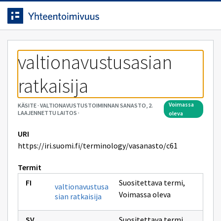
Siirrytty
Siirry suoraan sisältöön.
sivulle
valtionavustusasian 
ratkaisija
voimassa
KÄSITE
·
VALTIONAVUSTUSTOIMINNAN SANASTO, 2.
LAAJENNETTU LAITOS
·
oleva
URI
https://iri.suomi.fi/terminology/vasanasto/c61
Termit
Suositettava termi
,
valtionavustusa
Voimassa oleva
sian ratkaisija
Suositettava termi
,