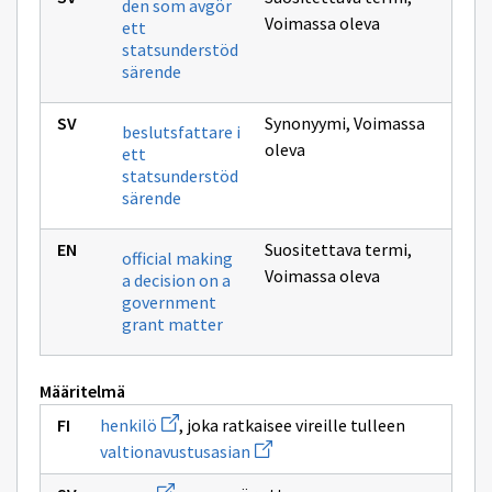
den som avgör
Voimassa oleva
ett
statsunderstöd
särende
Synonyymi
,
Voimassa
beslutsfattare i
oleva
ett
statsunderstöd
särende
Suositettava termi
,
official making
Voimassa oleva
a decision on a
government
grant matter
Määritelmä
Avaa
henkilö
, joka ratkaisee vireille tulleen
uuden
Avaa
valtionavustusasian
ikkunan
uuden
sivulle
ikkunan
Avaa
henkilö