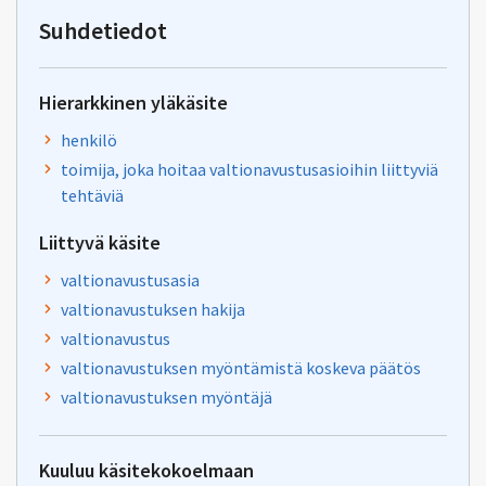
valtionavustuspalvelut@val
Suhdetiedot
Hierarkkinen yläkäsite
henkilö
toimija, joka hoitaa valtionavustusasioihin liittyviä
tehtäviä
Liittyvä käsite
valtionavustusasia
valtionavustuksen hakija
valtionavustus
valtionavustuksen myöntämistä koskeva päätös
valtionavustuksen myöntäjä
Kuuluu käsitekokoelmaan