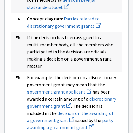
som meddelas av
den som beviljar
ikkunan
om
Avaa
sivulle
statsunderstödet
.
statsunderstöd
uuden
beslut
ikkunan
om
Concept diagram:
Parties related to
sivulle
beviljande
Avaa
den
av
discretionary government grants
uuden
som
statsunders
ikkunan
beviljar
If the decision has been assigned to a
sivulle
statsunderstödet
Parties
multi-member body, all the members who
related
participated in the decision are officials
to
discretionary
making a decision on a government grant
government
matter.
grants
For example, the decision on a discretionary
government grant may mean that the
Avaa
government grant applicant
has been
uuden
awarded a certain amount of a
discretionary
ikkunan
Avaa
sivulle
government grant
. The decision is
uuden
government
included in the
decision on the awarding of
ikkunan
grant
sivulle
Avaa
applicant
a government grant
issued by the
party
discretionary
uuden
Avaa
awarding a government grant
.
government
ikkunan
uuden