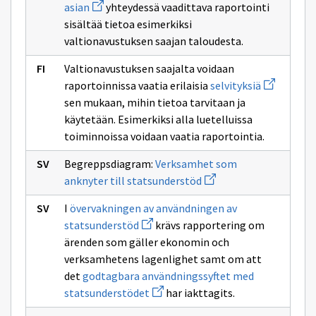
Avaa
aikaansaannoksista
asian
yhteydessä vaadittava raportointi
uuden
sisältää tietoa esimerkiksi
ikkunan
sivulle
valtionavustuksen saajan taloudesta.
Valtionavustuksen
maksatusta
Valtionavustuksen saajalta voidaan
koskevan
Avaa
asian
raportoinnissa vaatia erilaisia
selvityksiä
uuden
sen mukaan, mihin tietoa tarvitaan ja
ikkunan
sivulle
käytetään. Esimerkiksi alla luetelluissa
selvityksiä
toiminnoissa voidaan vaatia raportointia.
Begreppsdiagram:
Verksamhet som
Avaa
anknyter till statsunderstöd
uuden
ikkunan
I
övervakningen av användningen av
sivulle
Avaa
Verksamhet
statsunderstöd
krävs rapportering om
uuden
som
ärenden som gäller ekonomin och
ikkunan
anknyter
sivulle
till
verksamhetens lagenlighet samt om att
övervakningen
statsunderstöd
det
godtagbara användningssyftet med
av
användningen
Avaa
statsunderstödet
har iakttagits.
av
uuden
statsunderstöd
ikkunan