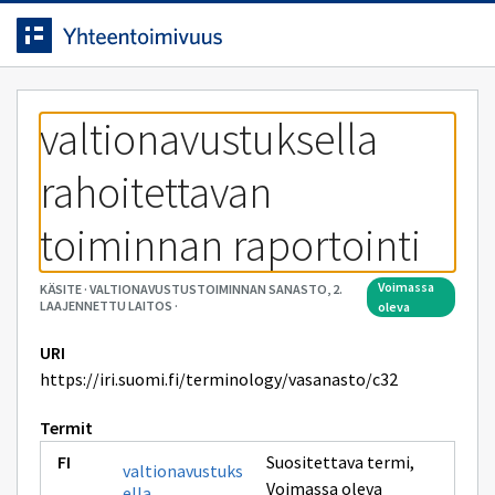
Siirrytty
Siirry suoraan sisältöön.
sivulle
valtionavustuksella 
rahoitettavan 
toiminnan raportointi
voimassa
KÄSITE
·
VALTIONAVUSTUSTOIMINNAN SANASTO, 2.
LAAJENNETTU LAITOS
·
oleva
URI
https://iri.suomi.fi/terminology/vasanasto/c32
Termit
Suositettava termi
,
valtionavustuks
Voimassa oleva
ella