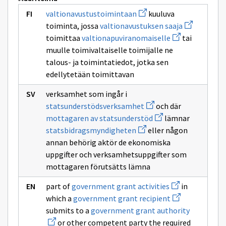
Avaa
valtionavustustoimintaan
kuuluva
uuden
Avaa
toiminta, jossa
valtionavustuksen saaja
ikkunan
uuden
sivulle
Avaa
toimittaa
valtionapuviranomaiselle
tai
ikkunan
valtionavustustoimintaa
uuden
sivulle
muulle toimivaltaiselle toimijalle ne
ikkunan
valtionavus
sivulle
talous- ja toimintatiedot, jotka sen
saaja
valtionapuviran
edellytetään toimittavan
verksamhet som ingår i
Avaa
statsunderstödsverksamhet
och där
uuden
Avaa
mottagaren av statsunderstöd
lämnar
ikkunan
uuden
Avaa
sivulle
statsbidragsmyndigheten
eller någon
ikkunan
uuden
statsunderstödsverks
sivulle
annan behörig aktör de ekonomiska
ikkunan
mottagaren
sivulle
uppgifter och verksamhetsuppgifter som
av
statsbidragsmyndigheten
statsunderstöd
mottagaren förutsätts lämna
Avaa
part of
government grant activities
in
uuden
Avaa
which a
government grant recipient
ikkunan
uuden
sivulle
Avaa
submits to a
government grant authority
ikkunan
government
uuden
sivulle
or other competent party the required
grant
ikkunan