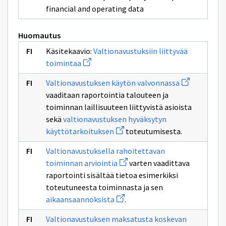
government
activities
sivulle
financial and operating data
grant
governme
recipient
grant
authority
Huomautus
Käsitekaavio:
Valtionavustuksiin liittyvää
Avaa
toimintaa
uuden
ikkunan
Avaa
Valtionavustuksen käytön valvonnassa
sivulle
uuden
Valtionavustuksiin
vaaditaan raportointia talouteen ja
ikkunan
liittyvää
sivulle
toiminnan laillisuuteen liittyvistä asioista
toimintaa
Valtionavust
sekä
valtionavustuksen hyväksytyn
käytön
Avaa
valvonnassa
käyttötarkoituksen
toteutumisesta.
uuden
ikkunan
Valtionavustuksella rahoitettavan
sivulle
Avaa
valtionavustuksen
toiminnan arviointia
varten vaadittava
uuden
hyväksytyn
raportointi sisältää tietoa esimerkiksi
ikkunan
käyttötarkoituksen
sivulle
toteutuneesta toiminnasta ja sen
Valtionavustuksella
Avaa
aikaansaannoksista
.
rahoitettavan
uuden
toiminnan
ikkunan
arviointia
Valtionavustuksen maksatusta koskevan
sivulle