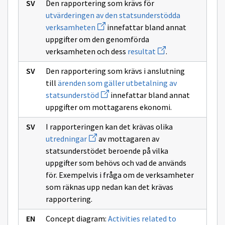
Den rapportering som krävs för
sivulle
godtagbara
utvärderingen av den statsunderstödda
användningssyftet
Avaa
verksamheten
innefattar bland annat
med
uuden
statsunderstödet
uppgifter om den genomförda
ikkunan
sivulle
Avaa
verksamheten och dess
resultat
.
utvärderingen
uuden
av
ikkunan
Den rapportering som krävs i anslutning
den
sivulle
statsunderstödda
resultat
till
ärenden som gäller utbetalning av
verksamheten
Avaa
statsunderstöd
innefattar bland annat
uuden
uppgifter om mottagarens ekonomi.
ikkunan
sivulle
ärenden
I rapporteringen kan det krävas olika
som
Avaa
utredningar
av mottagaren av
gäller
uuden
utbetalning
statsunderstödet beroende på vilka
ikkunan
av
sivulle
uppgifter som behövs och vad de används
statsunderstöd
utredningar
för. Exempelvis i fråga om de verksamheter
som räknas upp nedan kan det krävas
rapportering.
Concept diagram:
Activities related to