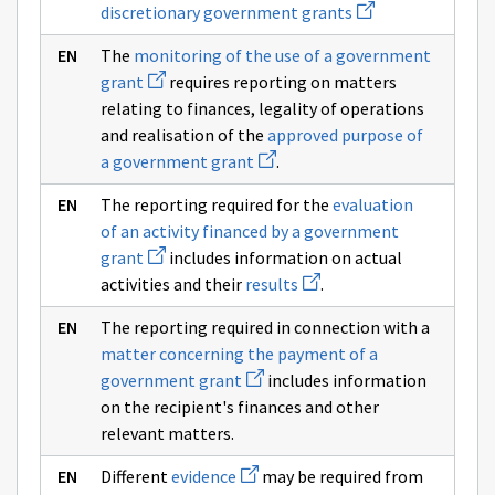
Avaa
discretionary government grants
uuden
ikkunan
The
monitoring of the use of a government
sivulle
Avaa
Activities
grant
requires reporting on matters
uuden
related
relating to finances, legality of operations
ikkunan
to
sivulle
discretionary
and realisation of the
approved purpose of
monitoring
government
Avaa
a government grant
.
of
grants
uuden
the
ikkunan
use
The reporting required for the
evaluation
sivulle
of
approved
of an activity financed by a government
a
purpose
Avaa
government
grant
includes information on actual
of
uuden
grant
Avaa
a
activities and their
results
.
ikkunan
uuden
government
sivulle
ikkunan
grant
evaluation
The reporting required in connection with a
sivulle
of
results
matter concerning the payment of a
an
Avaa
activity
government grant
includes information
uuden
financed
on the recipient's finances and other
ikkunan
by
sivulle
a
relevant matters.
matter
government
concerning
grant
Avaa
Different
evidence
may be required from
the
uuden