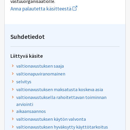
vastuuorganisaatiolle.
Aloita
Anna palautetta käsitteestä
uuden
sähköpostin
kirjoitus
osoitteeseen
valtionavustuspalvelut@val
Suhdetiedot
Liittyvä käsite
valtionavustuksen saaja
valtionapuviranomainen
selvitys
valtionavustuksen maksatusta koskeva asia
valtionavustuksella rahoitettavan toiminnan
arviointi
aikaansaannos
valtionavustuksen käytön valvonta
valtionavustuksen hyväksytty käyttötarkoitus