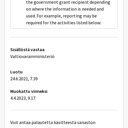
payment
the government grant recipient depending
ikkunan
of
sivulle
on where the information is needed and
a
evidence
government
used. For example, reporting may be
grant
required for the activities listed below:
Tekniset
Sisällöstä vastaa
lisätiedot
Valtiovarainministeriö
Luotu
24.6.2021, 7.39
Muokattu viimeksi
4.4.2023, 9.17
Voit antaa palautetta käsitteestä sanaston