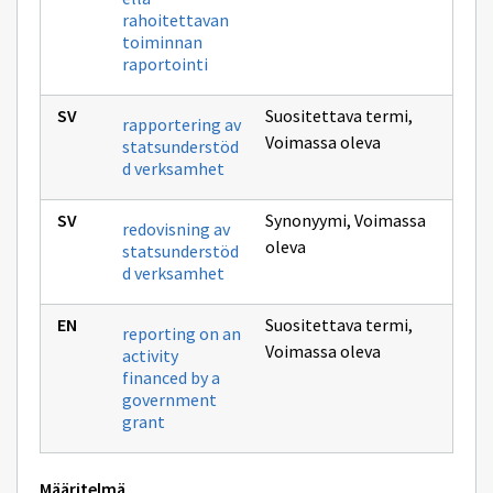
rahoitettavan
toiminnan
raportointi
Suositettava termi
,
rapportering av
Voimassa oleva
statsunderstöd
d verksamhet
Synonyymi
,
Voimassa
redovisning av
oleva
statsunderstöd
d verksamhet
Suositettava termi
,
reporting on an
Voimassa oleva
activity
financed by a
government
grant
Määritelmä