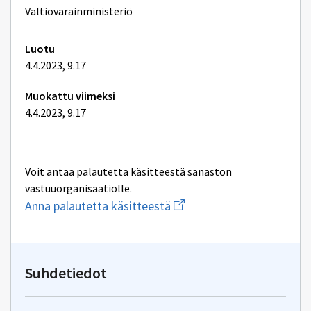
lisätiedot
Valtiovarainministeriö
Luotu
4.4.2023, 9.17
Muokattu viimeksi
4.4.2023, 9.17
Voit antaa palautetta käsitteestä sanaston
vastuuorganisaatiolle.
Aloita
Anna palautetta käsitteestä
uuden
sähköpostin
kirjoitus
osoitteeseen
valtionavustuspalvelut@val
Suhdetiedot