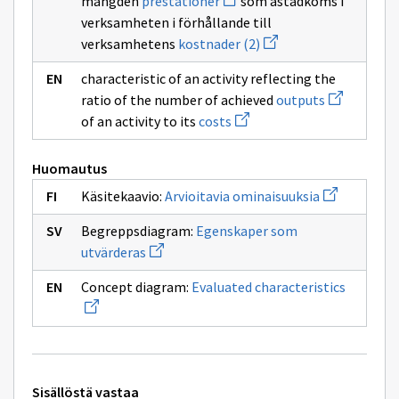
mängden
prestationer
som åstadkoms i
uuden
verksamheten i förhållande till
ikkunan
sivulle
Avaa
verksamhetens
kostnader (2)
prestationer
uuden
ikkunan
characteristic of an activity reflecting the
sivulle
Avaa
kostnader
ratio of the number of achieved
outputs
uuden
(2)
Avaa
of an activity to its
costs
ikkunan
uuden
sivulle
ikkunan
outputs
sivulle
Huomautus
costs
Avaa
Käsitekaavio:
Arvioitavia ominaisuuksia
uuden
ikkunan
Begreppsdiagram:
Egenskaper som
sivulle
Avaa
Arvioitavia
utvärderas
uuden
ominaisuuks
ikkunan
Avaa
Concept diagram:
Evaluated characteristics
sivulle
uuden
Egenskaper
ikkunan
som
sivulle
utvärderas
Evaluate
characte
Tekniset
Sisällöstä vastaa