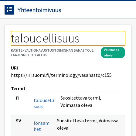
Siirrytty
Siirry suoraan sisältöön.
sivulle
taloudellisuus
voimassa
KÄSITE
·
VALTIONAVUSTUSTOIMINNAN SANASTO, 2.
LAAJENNETTU LAITOS
·
oleva
URI
https://iri.suomi.fi/terminology/vasanasto/c155
Termit
Suositettava termi
,
taloudelli
Voimassa oleva
suus
Suositettava termi
,
Voimassa
lönsam
oleva
het