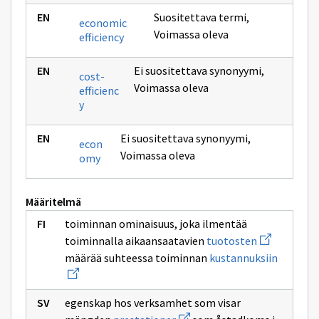
Suositettava termi
,
economic
Voimassa oleva
efficiency
Ei suositettava synonyymi
,
cost-
Voimassa oleva
efficienc
y
Ei suositettava synonyymi
,
econ
Voimassa oleva
omy
Määritelmä
toiminnan ominaisuus, joka ilmentää
Avaa
toiminnalla aikaansaatavien
tuotosten
uuden
Avaa
määrää suhteessa toiminnan
kustannuksiin
ikkunan
uuden
sivulle
ikkunan
tuotosten
sivulle
kustann
egenskap hos verksamhet som visar
Avaa