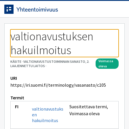
Siirrytty
Siirry suoraan sisältöön.
sivulle
valtionavustuksen 
hakuilmoitus
voimassa
KÄSITE
·
VALTIONAVUSTUSTOIMINNAN SANASTO, 2.
LAAJENNETTU LAITOS
·
oleva
URI
https://iri.suomi.fi/terminology/vasanasto/c105
Termit
Suositettava termi
,
valtionavustuks
Voimassa oleva
en
hakuilmoitus