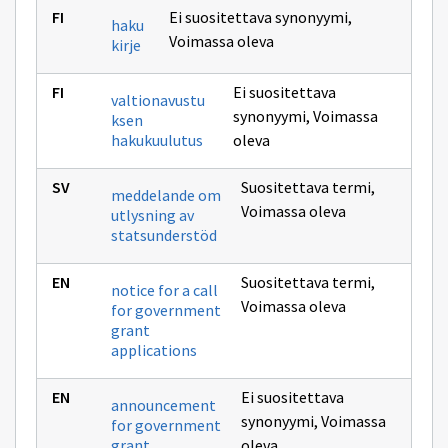
Ei suositettava synonyymi
,
haku
Voimassa oleva
kirje
Ei suositettava
valtionavustu
synonyymi
,
Voimassa
ksen
hakukuulutus
oleva
Suositettava termi
,
meddelande om
Voimassa oleva
utlysning av
statsunderstöd
Suositettava termi
,
notice for a call
Voimassa oleva
for government
grant
applications
Ei suositettava
announcement
synonyymi
,
Voimassa
for government
grant
oleva