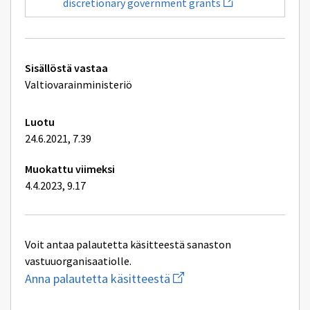
Handlingar
discretionary government grants
uuden
som
ikkunan
anknyter
sivulle
till
Documents
statsunderstöd
related
Tekniset
to
Sisällöstä vastaa
discretionary
lisätiedot
Valtiovarainministeriö
government
grants
Luotu
24.6.2021, 7.39
Muokattu viimeksi
4.4.2023, 9.17
Voit antaa palautetta käsitteestä sanaston
vastuuorganisaatiolle.
Aloita
Anna palautetta käsitteestä
uuden
sähköpostin