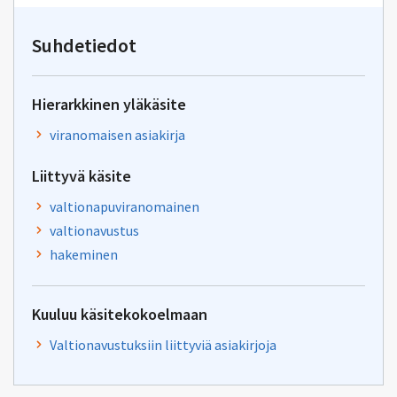
kirjoitus
osoitteeseen
valtionavustuspalvelut@val
Suhdetiedot
Hierarkkinen yläkäsite
viranomaisen asiakirja
Liittyvä käsite
valtionapuviranomainen
valtionavustus
hakeminen
Kuuluu käsitekokoelmaan
Valtionavustuksiin liittyviä asiakirjoja