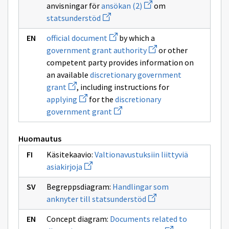
Avaa
anvisningar för
ansökan (2)
om
ikkunan
uuden
sivulle
Avaa
statsunderstöd
ikkunan
statsunderstöd
uuden
sivulle
ikkunan
Avaa
ansökan
official document
by which a
sivulle
uuden
(2)
Avaa
statsunderstöd
government grant authority
or other
ikkunan
uuden
sivulle
competent party provides information on
ikkunan
official
sivulle
an available
discretionary government
document
government
Avaa
grant
, including instructions for
grant
uuden
Avaa
authority
applying
for the
discretionary
ikkunan
uuden
sivulle
Avaa
government grant
ikkunan
discretionary
uuden
sivulle
government
ikkunan
applying
grant
sivulle
Huomautus
discretionary
government
Käsitekaavio:
Valtionavustuksiin liittyviä
grant
Avaa
asiakirjoja
uuden
ikkunan
Begreppsdiagram:
Handlingar som
sivulle
Avaa
Valtionavustuksiin
anknyter till statsunderstöd
uuden
liittyviä
ikkunan
asiakirjoja
Concept diagram:
Documents related to
sivulle
Avaa