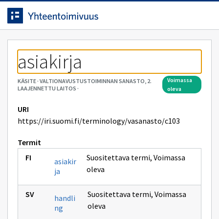
Siirrytty
Siirry suoraan sisältöön.
sivulle
asiakirja
voimassa
KÄSITE
·
VALTIONAVUSTUSTOIMINNAN SANASTO, 2.
LAAJENNETTU LAITOS
·
oleva
URI
https://iri.suomi.fi/terminology/vasanasto/c103
Termit
Suositettava termi
,
Voimassa
asiakir
oleva
ja
Suositettava termi
,
Voimassa
handli
oleva
ng