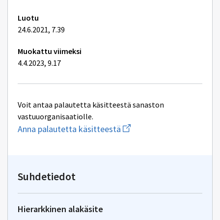
Luotu
24.6.2021, 7.39
Muokattu viimeksi
4.4.2023, 9.17
Voit antaa palautetta käsitteestä sanaston
vastuuorganisaatiolle.
Aloita
Anna palautetta käsitteestä
uuden
sähköpostin
kirjoitus
osoitteeseen
valtionavustuspalvelut@val
Suhdetiedot
Hierarkkinen alakäsite