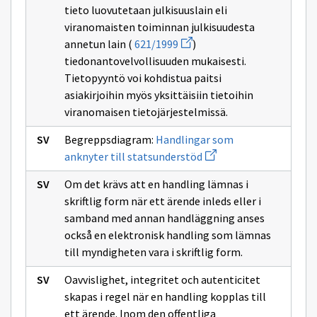
tieto luovutetaan julkisuuslain eli
viranomaisten toiminnan julkisuudesta
Avaa
annetun lain (
621/1999
)
uuden
tiedonantovelvollisuuden mukaisesti.
ikkunan
sivulle
Tietopyyntö voi kohdistua paitsi
621/1999
asiakirjoihin myös yksittäisiin tietoihin
viranomaisen tietojärjestelmissä.
Begreppsdiagram:
Handlingar som
Avaa
anknyter till statsunderstöd
uuden
ikkunan
Om det krävs att en handling lämnas i
sivulle
Handlingar
skriftlig form när ett ärende inleds eller i
som
samband med annan handläggning anses
anknyter
till
också en elektronisk handling som lämnas
statsunderstöd
till myndigheten vara i skriftlig form.
Oavvislighet, integritet och autenticitet
skapas i regel när en handling kopplas till
ett ärende. Inom den offentliga