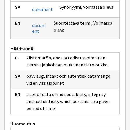
Synonyymi
,
Voimassa oleva
dokument
Suositettava termi
,
Voimassa
docum
oleva
ent
Määritelmä
kiistämätön, eheä ja todistusvoimainen,
tietyn ajankohdan mukainen tietojoukko
oavvislig, intakt och autentisk datamängd
vid en viss tidpunkt
a set of data of indisputability, integrity
and authenticity which pertains to a given
period of time
Huomautus