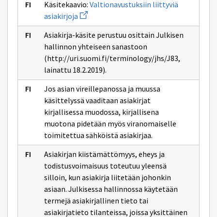
Käsitekaavio:
Valtionavustuksiin liittyviä
Avaa
asiakirjoja
uuden
ikkunan
Asiakirja-käsite perustuu osittain Julkisen
sivulle
Valtionavustuksiin
hallinnon yhteiseen sanastoon
liittyviä
(http://uri.suomi.fi/terminology/jhs/J83,
asiakirjoja
lainattu 18.2.2019).
Jos asian vireillepanossa ja muussa
käsittelyssä vaaditaan asiakirjat
kirjallisessa muodossa, kirjallisena
muotona pidetään myös viranomaiselle
toimitettua sähköistä asiakirjaa.
Asiakirjan kiistämättömyys, eheys ja
todistusvoimaisuus toteutuu yleensä
silloin, kun asiakirja liitetään johonkin
asiaan. Julkisessa hallinnossa käytetään
termejä asiakirjallinen tieto tai
asiakirjatieto tilanteissa, joissa yksittäinen