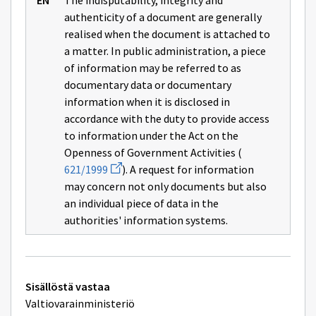
The indisputability, integrity and
authenticity of a document are generally
realised when the document is attached to
a matter. In public administration, a piece
of information may be referred to as
documentary data or documentary
information when it is disclosed in
accordance with the duty to provide access
to information under the Act on the
Openness of Government Activities (
Avaa
621/1999
). A request for information
uuden
may concern not only documents but also
ikkunan
sivulle
an individual piece of data in the
621/1999
authorities' information systems.
Tekniset
Sisällöstä vastaa
lisätiedot
Valtiovarainministeriö