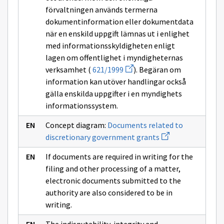
förvaltningen används termerna
dokumentinformation eller dokumentdata
när en enskild uppgift lämnas ut i enlighet
med informationsskyldigheten enligt
lagen om offentlighet i myndigheternas
Avaa
verksamhet (
621/1999
). Begäran om
uuden
information kan utöver handlingar också
ikkunan
sivulle
gälla enskilda uppgifter i en myndighets
621/1999
informationssystem.
Concept diagram:
Documents related to
Avaa
discretionary government grants
uuden
ikkunan
If documents are required in writing for the
sivulle
Documents
filing and other processing of a matter,
related
electronic documents submitted to the
to
discretionary
authority are also considered to be in
government
writing.
grants