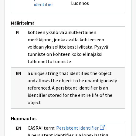
Luonnos
identifier
Määritelmä
kohteen yksilöivä ainutkertainen
merkkijono, jonka avulla kohteeseen
voidaan yksiselitteisesti viitata. Pysyvä
tunniste on kohteen koko elinajaksi
tallennettu tunniste
a unique string that identifies the object
and allows the object to be unambiguously
referenced. A persistent identifier is an
identifier stored for the entire life of the
object
Huomautus
Avaa
CASRAI term:
Persistent identifier
uuden
A persistent identifier is a long-lasting