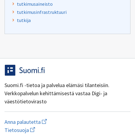
tutkimusaineisto
tutkimusinfrastruktuuri
tutkija
Suomi.fi -tietoa ja palvelua elämäsi tilanteisiin.
Verkkopalvelun kehittämisestä vastaa Digi- ja
väestötietovirasto
Aloita
Anna palautetta
uuden
Avaa
Tietosuoja
sähköpostin
linkki