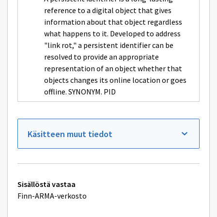
ikkunan
sivulle
reference to a digital object that gives
Persistent
information about that object regardless
identifier
what happens to it. Developed to address
"link rot," a persistent identifier can be
resolved to provide an appropriate
representation of an object whether that
objects changes its online location or goes
offline. SYNONYM. PID
Käsitteen muut tiedot
Tekniset
Sisällöstä vastaa
lisätiedot
Finn-ARMA-verkosto