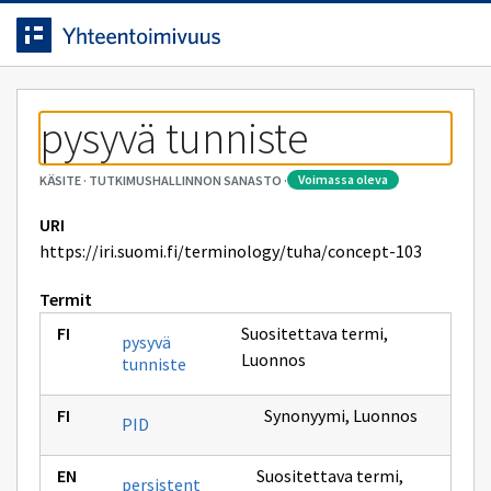
Siirrytty
Siirry suoraan sisältöön.
sivulle
pysyvä tunniste
voimassa oleva
KÄSITE
·
TUTKIMUSHALLINNON SANASTO
·
URI
https://iri.suomi.fi/terminology/tuha/concept-103
Termit
Suositettava termi
,
pysyvä
Luonnos
tunniste
Synonyymi
,
Luonnos
PID
Suositettava termi
,
persistent