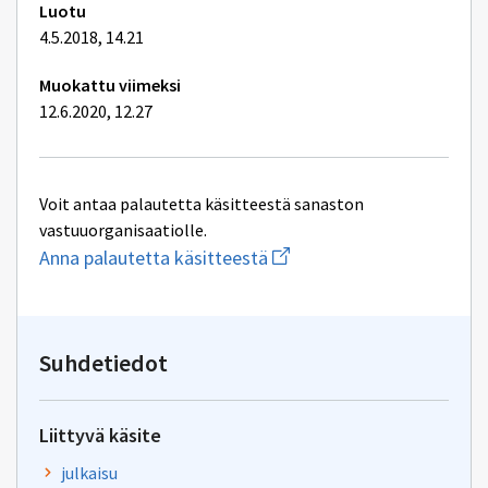
Luotu
4.5.2018, 14.21
Muokattu viimeksi
12.6.2020, 12.27
Voit antaa palautetta käsitteestä sanaston
vastuuorganisaatiolle.
Aloita
Anna palautetta käsitteestä
uuden
sähköpostin
kirjoitus
osoitteeseen
tuha-
Suhdetiedot
tietomalli@postit.csc.fi
Liittyvä käsite
julkaisu