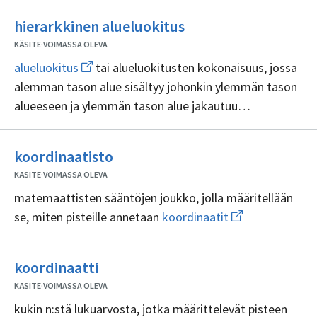
Ei
hierarkkinen alueluokitus
sisällöntuottajia
KÄSITE
·
VOIMASSA OLEVA
Avaa
alueluokitus
tai alueluokitusten kokonaisuus, jossa
uuden
alemman tason alue sisältyy johonkin ylemmän tason
ikkunan
sivulle
alueeseen ja ylemmän tason alue jakautuu
alueluokitus
useammaksi alemman tason alueeksi
Ei
koordinaatisto
sisällöntuottajia
KÄSITE
·
VOIMASSA OLEVA
matemaattisten sääntöjen joukko, jolla määritellään
Avaa
se, miten pisteille annetaan
koordinaatit
uuden
ikkunan
sivulle
Ei
koordinaatit
koordinaatti
sisällöntuottajia
KÄSITE
·
VOIMASSA OLEVA
kukin n:stä lukuarvosta, jotka määrittelevät pisteen