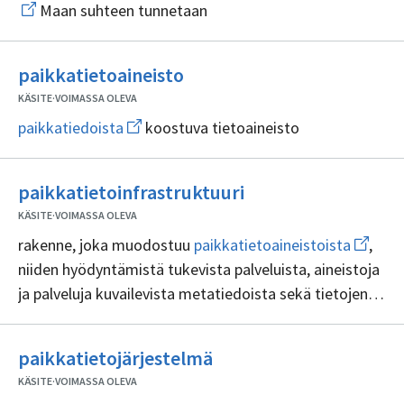
Maan suhteen tunnetaan
ik
siv
sij
Ei
paikkatietoaineisto
sisällöntuottajia
KÄSITE
·
VOIMASSA OLEVA
Avaa
paikkatiedoista
koostuva tietoaineisto
uuden
ikkunan
sivulle
Ei
paikkatiedoista
paikkatietoinfrastruktuuri
sisällöntuottajia
KÄSITE
·
VOIMASSA OLEVA
Avaa
rakenne, joka muodostuu
paikkatietoaineistoista
,
uuden
niiden hyödyntämistä tukevista palveluista, aineistoja
ikkunan
sivulle
ja palveluja kuvailevista metatiedoista sekä tietojen
paikkat
luovuttamista, saatavuutta ja käyttöä koskevista
sopimuksista sekä koordinointi- ja
Ei
paikkatietojärjestelmä
seurantamekanismeista
sisällöntuottajia
KÄSITE
·
VOIMASSA OLEVA