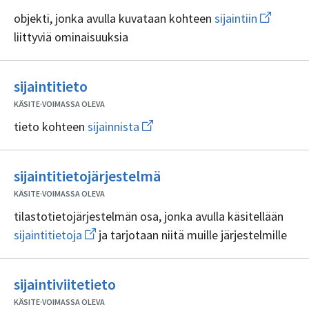
Avaa
objekti, jonka avulla kuvataan kohteen
sijaintiin
uuden
liittyviä ominaisuuksia
ikkunan
sivulle
sijaintiin
Ei
sijaintitieto
sisällöntuottajia
KÄSITE
·
VOIMASSA OLEVA
Avaa
tieto kohteen
sijainnista
uuden
ikkunan
sivulle
Ei
sijainnista
sijaintitietojärjestelmä
sisällöntuottajia
KÄSITE
·
VOIMASSA OLEVA
tilastotietojärjestelmän osa, jonka avulla käsitellään
Avaa
sijaintitietoja
ja tarjotaan niitä muille järjestelmille
uuden
ikkunan
sivulle
Ei
sijaintitietoja
sijaintiviitetieto
sisällöntuottajia
KÄSITE
·
VOIMASSA OLEVA