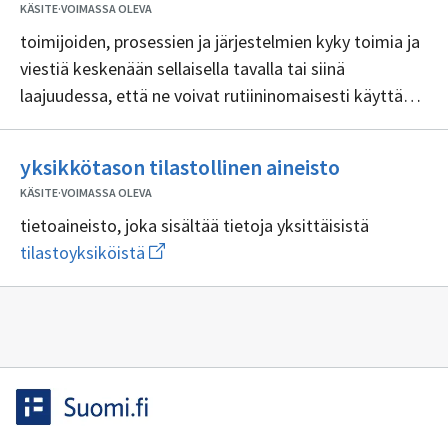
KÄSITE
·
VOIMASSA OLEVA
toimijoiden, prosessien ja järjestelmien kyky toimia ja
viestiä keskenään sellaisella tavalla tai siinä
laajuudessa, että ne voivat rutiininomaisesti käyttää
ja ymmärtää toistensa tietoja
Ei
yksikkötason tilastollinen aineisto
sisällöntuot
KÄSITE
·
VOIMASSA OLEVA
tietoaineisto, joka sisältää tietoja yksittäisistä
Avaa
tilastoyksiköistä
uuden
ikkunan
sivulle
tilastoyksiköistä