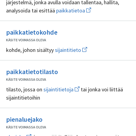
järjestelmä, jonka avulla voidaan tallentaa, hallita,
Avaa
analysoida tai esittää
paikkatietoa
uuden
ikkunan
sivulle
Ei
paikkatietoa
paikkatietokohde
sisällöntuottajia
KÄSITE
·
VOIMASSA OLEVA
Avaa
kohde, johon sisältyy
sijaintitieto
uuden
ikkunan
sivulle
Ei
sijaintitieto
paikkatietotilasto
sisällöntuottajia
KÄSITE
·
VOIMASSA OLEVA
Avaa
tilasto, jossa on
sijaintitietoja
tai jonka voi liittää
uuden
sijaintitietoihin
ikkunan
sivulle
sijaintitietoja
Ei
pienaluejako
sisällöntuottajia
KÄSITE
·
VOIMASSA OLEVA
Avaa