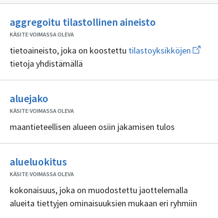
Ei
aggregoitu tilastollinen aineisto
sisällöntuotta
KÄSITE
·
VOIMASSA OLEVA
Avaa
tietoaineisto, joka on koostettu
tilastoyksikköjen
uuden
tietoja yhdistämällä
ikkuna
sivulle
tilasto
Ei
aluejako
sisällöntuottajia
KÄSITE
·
VOIMASSA OLEVA
maantieteellisen alueen osiin jakamisen tulos
Ei
alueluokitus
sisällöntuottajia
KÄSITE
·
VOIMASSA OLEVA
kokonaisuus, joka on muodostettu jaottelemalla
alueita tiettyjen ominaisuuksien mukaan eri ryhmiin