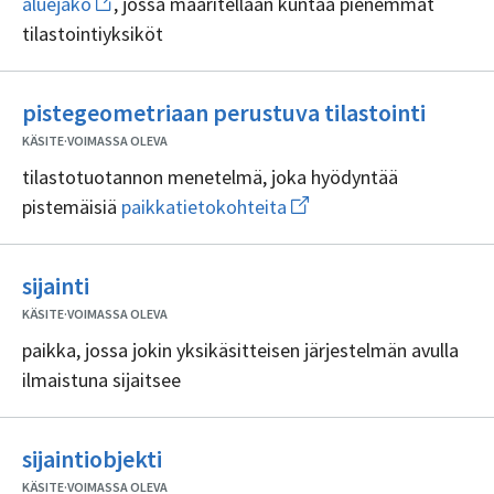
aluejako
, jossa määritellään kuntaa pienemmät
uuden
tilastointiyksiköt
ikkunan
sivulle
aluejako
Ei
pistegeometriaan perustuva tilastointi
sisällö
KÄSITE
·
VOIMASSA OLEVA
tilastotuotannon menetelmä, joka hyödyntää
Avaa
pistemäisiä
paikkatietokohteita
uuden
ikkunan
sivulle
Ei
paikkatietokohteita
sijainti
sisällöntuottajia
KÄSITE
·
VOIMASSA OLEVA
paikka, jossa jokin yksikäsitteisen järjestelmän avulla
ilmaistuna sijaitsee
Ei
sijaintiobjekti
sisällöntuottajia
KÄSITE
·
VOIMASSA OLEVA