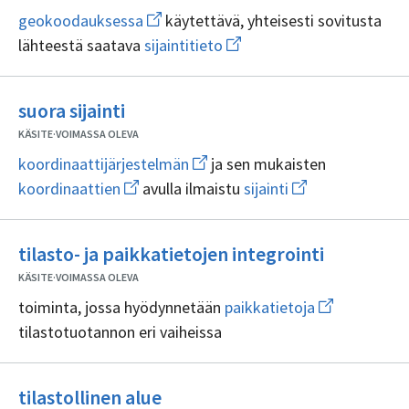
Avaa
geokoodauksessa
käytettävä, yhteisesti sovitusta
uuden
Avaa
lähteestä saatava
sijaintitieto
ikkunan
uuden
sivulle
ikkunan
geokoodauksessa
sivulle
Ei
sijaintitieto
suora sijainti
sisällöntuottajia
KÄSITE
·
VOIMASSA OLEVA
Avaa
koordinaattijärjestelmän
ja sen mukaisten
uuden
Avaa
Avaa
koordinaattien
avulla ilmaistu
sijainti
ikkunan
uuden
uuden
sivulle
ikkunan
ikkunan
koordinaattijärjestelmän
sivulle
sivulle
Ei
koordinaattien
sijainti
tilasto- ja paikkatietojen integrointi
sisällöntu
KÄSITE
·
VOIMASSA OLEVA
Avaa
toiminta, jossa hyödynnetään
paikkatietoja
uuden
tilastotuotannon eri vaiheissa
ikkunan
sivulle
paikkatietoja
Ei
tilastollinen alue