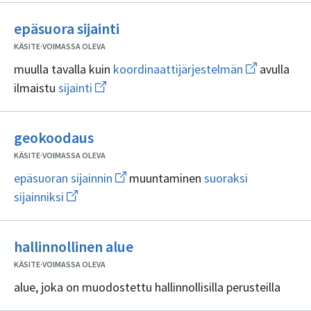
Ei
epäsuora sijainti
sisällöntuottajia
KÄSITE
·
VOIMASSA OLEVA
Avaa
muulla tavalla kuin
koordinaattijärjestelmän
avulla
uuden
Avaa
ilmaistu
sijainti
ikkunan
uuden
sivulle
ikkunan
koordinaatti
sivulle
Ei
sijainti
geokoodaus
sisällöntuottajia
KÄSITE
·
VOIMASSA OLEVA
Avaa
epäsuoran sijainnin
muuntaminen
suoraksi
uuden
Avaa
sijainniksi
ikkunan
uuden
sivulle
ikkunan
epäsuoran
sivulle
sijainnin
Ei
suoraksi
hallinnollinen alue
sijainniksi
sisällöntuottajia
KÄSITE
·
VOIMASSA OLEVA
alue, joka on muodostettu hallinnollisilla perusteilla