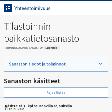
Siirrytty
Siirry suoraan sisältöön.
sivulle
Tilastoinnin
paikkatietosanasto
·
TERMINOLOGINEN SANASTO
luonnos
Sanaston tiedot ja toiminnot
Sanaston käsitteet
Rajaa listaa
Käsitteitä 31 kpl seuraavilla rajauksilla
Ei rajauksia