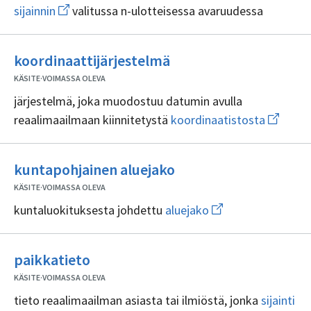
Avaa
sijainnin
valitussa n-ulotteisessa avaruudessa
uuden
ikkunan
sivulle
Ei
sijainnin
koordinaattijärjestelmä
sisällöntuottajia
KÄSITE
·
VOIMASSA OLEVA
järjestelmä, joka muodostuu datumin avulla
Avaa
reaalimaailmaan kiinnitetystä
koordinaatistosta
uuden
ikkunan
sivulle
Ei
koordina
kuntapohjainen aluejako
sisällöntuottajia
KÄSITE
·
VOIMASSA OLEVA
Avaa
kuntaluokituksesta johdettu
aluejako
uuden
ikkunan
sivulle
Ei
aluejako
paikkatieto
sisällöntuottajia
KÄSITE
·
VOIMASSA OLEVA
Av
tieto reaalimaailman asiasta tai ilmiöstä, jonka
sijainti
uu