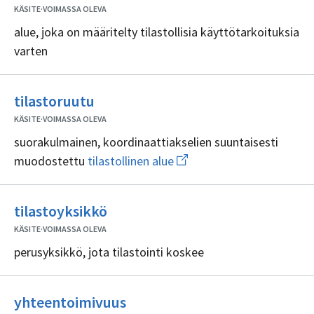
sisällöntuottajia
KÄSITE
·
VOIMASSA OLEVA
alue, joka on määritelty tilastollisia käyttötarkoituksia
varten
Ei
tilastoruutu
sisällöntuottajia
KÄSITE
·
VOIMASSA OLEVA
suorakulmainen, koordinaattiakselien suuntaisesti
Avaa
muodostettu
tilastollinen alue
uuden
ikkunan
sivulle
Ei
tilastollinen
tilastoyksikkö
sisällöntuottajia
alue
KÄSITE
·
VOIMASSA OLEVA
perusyksikkö, jota tilastointi koskee
Ei
yhteentoimivuus
sisällöntuottajia