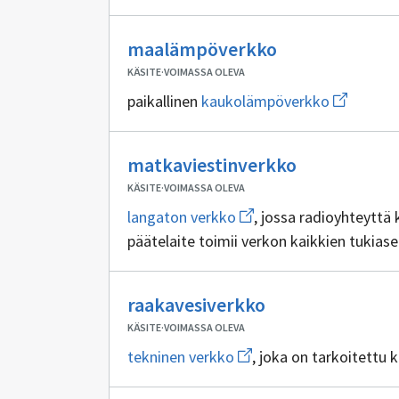
sivulle
tietoliikenneverkko
Ei
maalämpöverkko
sisällöntuottaj
KÄSITE
·
VOIMASSA OLEVA
Avaa
paikallinen
kaukolämpöverkko
uuden
ikkunan
sivulle
Ei
kaukoläm
matkaviestinverkko
sisällöntuot
KÄSITE
·
VOIMASSA OLEVA
Avaa
langaton verkko
, jossa radioyhteyttä 
uuden
päätelaite toimii verkon kaikkien tukias
ikkunan
sivulle
langaton
verkko
Ei
raakavesiverkko
sisällöntuottaji
KÄSITE
·
VOIMASSA OLEVA
Avaa
tekninen verkko
, joka on tarkoitettu 
uuden
ikkunan