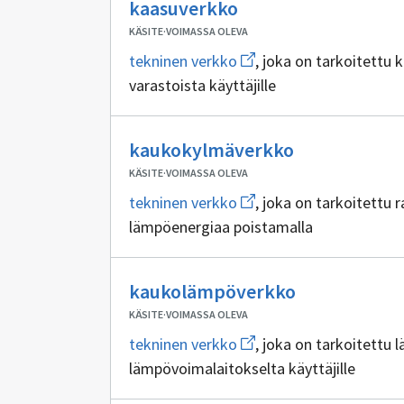
Ei
viemäriverkko
kaasuverkko
sisällöntuottajia
KÄSITE
·
VOIMASSA OLEVA
Avaa
tekninen verkko
, joka on tarkoitettu
uuden
varastoista käyttäjille
ikkunan
sivulle
tekninen
verkko
Ei
kaukokylmäverkko
sisällöntuott
KÄSITE
·
VOIMASSA OLEVA
Avaa
tekninen verkko
, joka on tarkoitettu
uuden
lämpöenergiaa poistamalla
ikkunan
sivulle
tekninen
verkko
Ei
kaukolämpöverkko
sisällöntuott
KÄSITE
·
VOIMASSA OLEVA
Avaa
tekninen verkko
, joka on tarkoitettu
uuden
lämpövoimalaitokselta käyttäjille
ikkunan
sivulle
tekninen