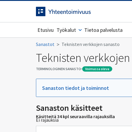
Siirrytty
Siirry suoraan sisältöön.
sivulle
Etusivu
Työkalut
Tietoa palvelusta
Sanastot
Teknisten verkkojen sanasto
Teknisten verkkojen
·
TERMINOLOGINEN SANASTO
voimassa oleva
Sanaston tiedot ja toiminnot
Sanaston käsitteet
Käsitteitä 34 kpl seuraavilla rajauksilla
Ei rajauksia