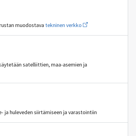
Avaa
 perustan muodostava
tekninen verkko
uuden
ikkunan
sivulle
tekninen
verkko
käytetään satelliittien, maa-asemien ja
jia
e- ja huleveden siirtämiseen ja varastointiin