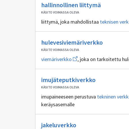
Ei
hallinnollinen liittymä
sisällöntuo
KÄSITE
·
VOIMASSA OLEVA
liittymä, joka mahdollistaa
teknisen ver
Ei
hulevesiviemäriverkko
sisällöntu
KÄSITE
·
VOIMASSA OLEVA
Avaa
viemäriverkko
, joka on tarkoitettu hu
uuden
ikkunan
sivulle
Ei
viemäriverkko
imujäteputkiverkko
sisällöntuott
KÄSITE
·
VOIMASSA OLEVA
imupaineeseen perustuva
tekninen verk
keräysasemalle
Ei
jakeluverkko