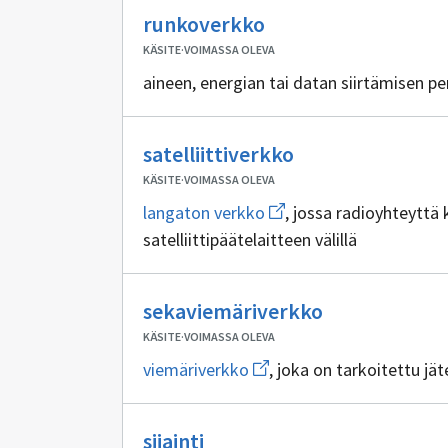
sivulle
Ei
tekninen
runkoverkko
verkko
sisällöntuottajia
KÄSITE
·
VOIMASSA OLEVA
aineen, energian tai datan siirtämisen
Ei
satelliittiverkko
sisällöntuottajia
KÄSITE
·
VOIMASSA OLEVA
Avaa
langaton verkko
, jossa radioyhteyttä 
uuden
satelliittipäätelaitteen välillä
ikkunan
sivulle
langaton
verkko
Ei
sekaviemäriverkko
sisällöntuotta
KÄSITE
·
VOIMASSA OLEVA
Avaa
viemäriverkko
, joka on tarkoitettu jät
uuden
ikkunan
sivulle
Ei
viemäriverkko
sijainti