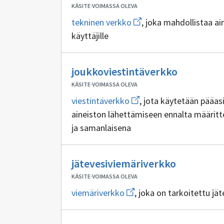
sisällöntuottajia
KÄSITE
·
VOIMASSA OLEVA
Avaa
tekninen verkko
, joka mahdollistaa ai
uuden
käyttäjille
ikkunan
sivulle
tekninen
verkko
Ei
joukkoviestintäverkko
sisällöntu
KÄSITE
·
VOIMASSA OLEVA
Avaa
viestintäverkko
, jota käytetään pääas
uuden
aineiston lähettämiseen ennalta määrit
ikkunan
sivulle
ja samanlaisena
viestintäverkko
Ei
jätevesiviemäriverkko
sisällöntu
KÄSITE
·
VOIMASSA OLEVA
Avaa
viemäriverkko
, joka on tarkoitettu jä
uuden
ikkunan
sivulle