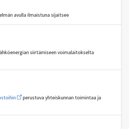
telmän avulla ilmaistuna sijaitsee
 sähköenergian siirtämiseen voimalaitokselta
tuottajia
Avaa
ostoihin
perustuva yhteiskunnan toimintaa ja
uuden
ikkunan
sivulle
teknisiin
verkostoihin