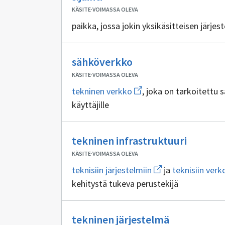
sisällöntuottajia
KÄSITE
·
VOIMASSA OLEVA
paikka, jossa jokin yksikäsitteisen järjes
Ei
sähköverkko
sisällöntuottajia
KÄSITE
·
VOIMASSA OLEVA
Avaa
tekninen verkko
, joka on tarkoitettu
uuden
käyttäjille
ikkunan
sivulle
tekninen
verkko
Ei
tekninen infrastruktuuri
sisällön
KÄSITE
·
VOIMASSA OLEVA
Avaa
teknisiin järjestelmiin
ja
teknisiin verk
uuden
kehitystä tukeva perustekijä
ikkunan
sivulle
teknisiin
järjestelmiin
Ei
tekninen järjestelmä