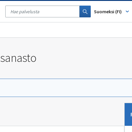
Tyhjennä
haku
Suomeksi (FI)
 sanasto
Sii