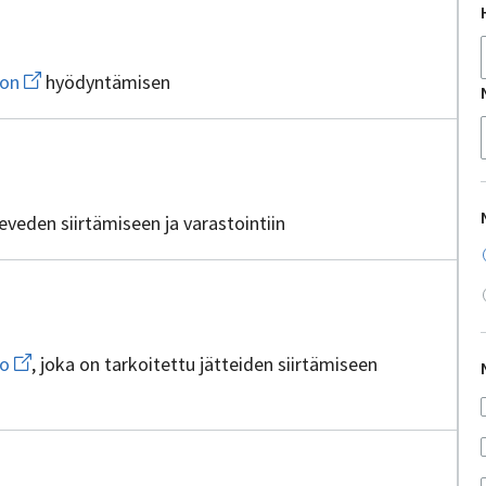
ttajia
Avaa
kon
hyödyntämisen
uuden
ikkunan
sivulle
teknisen
ottajia
verkon
leveden siirtämiseen ja varastointiin
ajia
Avaa
ko
, joka on tarkoitettu jätteiden siirtämiseen
uuden
ikkunan
sivulle
tekninen
verkko