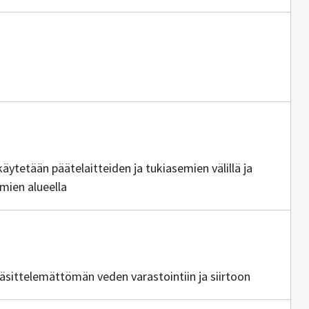
ia
pöverkko
tajia
käytetään päätelaitteiden ja tukiasemien välillä ja
emien alueella
a
käsittelemättömän veden varastointiin ja siirtoon