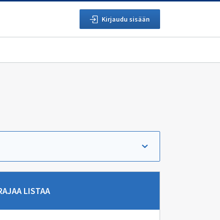
Kirjaudu sisään
rry suoraan hakutuloksiin.
RAJAA LISTAA