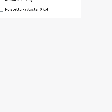
Korvattu (0 kpl)
Poistettu käytöstä (0 kpl)
kosta