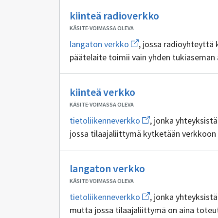
verkko
Ei
kiinteä radioverkko
sisällöntuott
KÄSITE
·
VOIMASSA OLEVA
Avaa
langaton verkko
, jossa radioyhteyttä 
uuden
päätelaite toimii vain yhden tukiaseman 
ikkunan
sivulle
langaton
verkko
Ei
kiinteä verkko
sisällöntuottajia
KÄSITE
·
VOIMASSA OLEVA
Avaa
tietoliikenneverkko
, jonka yhteyksistä
uuden
jossa tilaajaliittymä kytketään verkkoon 
ikkunan
sivulle
tietoliikenneverkko
Ei
langaton verkko
sisällöntuottaji
KÄSITE
·
VOIMASSA OLEVA
Avaa
tietoliikenneverkko
, jonka yhteyksistä
uuden
mutta jossa tilaajaliittymä on aina tote
ikkunan