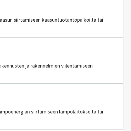
 kaasun siirtämiseen kaasuntuotantopaikoilta tai
ajia
 rakennusten ja rakennelmien viilentämiseen
ajia
 lämpöenergian siirtämiseen lämpölaitokselta tai