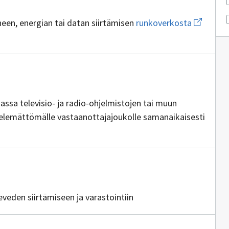
Avaa
neen, energian tai datan siirtämisen
runkoverkosta
uuden
ikkunan
sivulle
runkover
ottajia
iassa televisio- ja radio-ohjelmistojen tai muun
telemättömälle vastaanottajajoukolle samanaikaisesti
ottajia
teveden siirtämiseen ja varastointiin