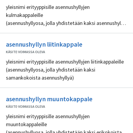
yleisnimi erityyppisille asennushyllyjen
kulmakappaleille
(asennushyllyosa, jolla yhdistetään kaksi asennushyllyä
tietyssä kulmassa)
Ei
asennushyllyn liitinkappale
sisällöntuottajia
KÄSITE
·
VOIMASSA OLEVA
yleisnimi erityyppisille asennushyllyjen liitinkappaleille
(asennushyllyosa, jolla yhdistetään kaksi
samankokoista asennushyllyä)
Ei
asennushyllyn muuntokappale
sisällöntuottaj
KÄSITE
·
VOIMASSA OLEVA
yleisnimi erityyppisille asennushyllyjen
muuntokappaleille
(asennushyllyosa, jolla yhdistetään kaksi erikokoista