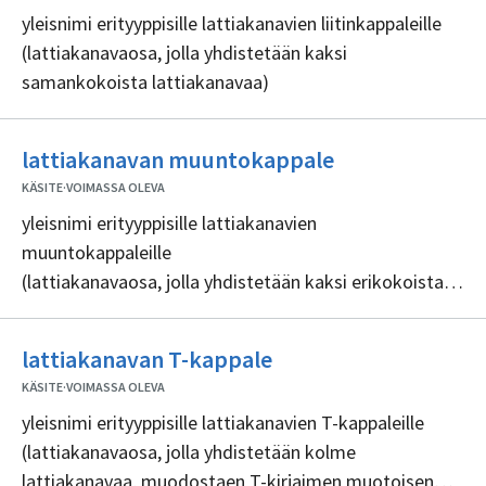
yleisnimi erityyppisille lattiakanavien liitinkappaleille
(lattiakanavaosa, jolla yhdistetään kaksi
samankokoista lattiakanavaa)
Ei
lattiakanavan muuntokappale
sisällöntuottaj
KÄSITE
·
VOIMASSA OLEVA
yleisnimi erityyppisille lattiakanavien
muuntokappaleille
(lattiakanavaosa, jolla yhdistetään kaksi erikokoista
lattiakanavaa)
Ei
lattiakanavan T-kappale
sisällöntuottajia
KÄSITE
·
VOIMASSA OLEVA
yleisnimi erityyppisille lattiakanavien T-kappaleille
(lattiakanavaosa, jolla yhdistetään kolme
lattiakanavaa, muodostaen T-kirjaimen muotoisen