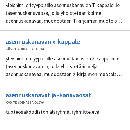
yleisnimi erityyppisille asennuskanavien T-kappaleille
(asennuskanavaosa, jolla yhdistetään kolme
asennuskanavaa, muodostaen T-kirjaimen muotoisen
liitoksen)
Ei
asennuskanavan x-kappale
sisällöntuottajia
KÄSITE
·
VOIMASSA OLEVA
yleisnimi erityyppisille asennuskanavien X-kappaleille
(asennuskanavaosa, jolla yhdistetään neljä
asennuskanavaa, muodostaen X-kirjaimen muotoisen
liitoksen)
Ei
asennuskanavat ja -kanavaosat
sisällöntuottaj
KÄSITE
·
VOIMASSA OLEVA
tuoteosakoodiston alaryhmä, ryhmittelevä