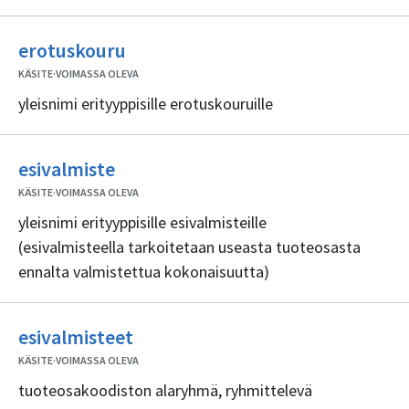
Ei
erotuskouru
sisällöntuottajia
KÄSITE
·
VOIMASSA OLEVA
yleisnimi erityyppisille erotuskouruille
Ei
esivalmiste
sisällöntuottajia
KÄSITE
·
VOIMASSA OLEVA
yleisnimi erityyppisille esivalmisteille
(esivalmisteella tarkoitetaan useasta tuoteosasta
ennalta valmistettua kokonaisuutta)
Ei
esivalmisteet
sisällöntuottajia
KÄSITE
·
VOIMASSA OLEVA
tuoteosakoodiston alaryhmä, ryhmittelevä