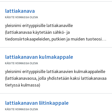
Ei
lattiakanava
sisällöntuottajia
KÄSITE
·
VOIMASSA OLEVA
yleisnimi erityyppisille lattiakanaville
(lattiakanavaa käytetään sähkö- ja
tiedonsiirtokaapeleiden, putkien ja muiden tuoteosien
reitittämiseen ja piilottamiseen lattia-asennuksissa,
siihen voidaan myös suoraan kiinnittää muita
Ei
lattiakanavan kulmakappale
tuoteosia, kuten pistorasioita)
sisällöntuottajia
KÄSITE
·
VOIMASSA OLEVA
yleisnimi erityyppisille lattiakanavien kulmakappaleille
(lattiakanavaosa, jolla yhdistetään kaksi lattiakanavaa
tietyssä kulmassa)
Ei
lattiakanavan liitinkappale
sisällöntuottajia
KÄSITE
·
VOIMASSA OLEVA