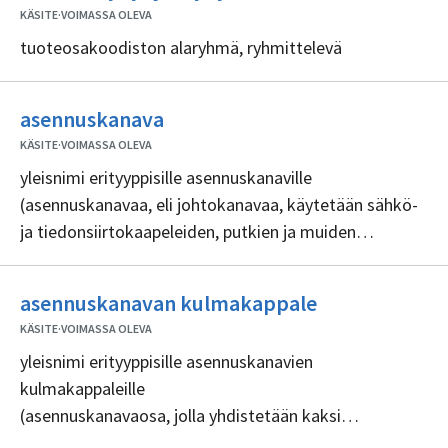
sisällöntuottajia
KÄSITE
·
VOIMASSA OLEVA
tuoteosakoodiston alaryhmä, ryhmittelevä
Ei
asennuskanava
sisällöntuottajia
KÄSITE
·
VOIMASSA OLEVA
yleisnimi erityyppisille asennuskanaville
(asennuskanavaa, eli johtokanavaa, käytetään sähkö-
ja tiedonsiirtokaapeleiden, putkien ja muiden
tuoteosien reitittämiseen ja piilottamiseen pinta-
asennuksissa, siihen voidaan myös suoraan kiinnittää
Ei
asennuskanavan kulmakappale
muita tuoteosia, kuten pistorasioita)
sisällöntuotta
KÄSITE
·
VOIMASSA OLEVA
yleisnimi erityyppisille asennuskanavien
kulmakappaleille
(asennuskanavaosa, jolla yhdistetään kaksi
asennuskanavaa tietyssä kulmassa)