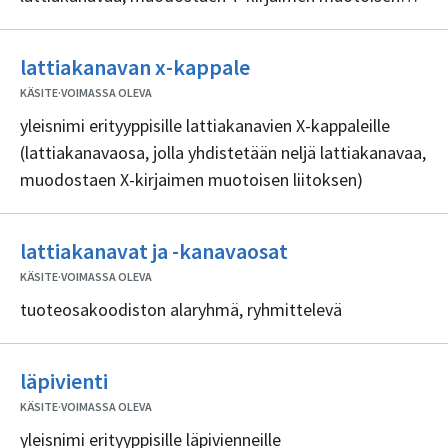
liitoksen)
Ei
lattiakanavan x-kappale
sisällöntuottajia
KÄSITE
·
VOIMASSA OLEVA
yleisnimi erityyppisille lattiakanavien X-kappaleille
(lattiakanavaosa, jolla yhdistetään neljä lattiakanavaa,
muodostaen X-kirjaimen muotoisen liitoksen)
Ei
lattiakanavat ja -kanavaosat
sisällöntuottajia
KÄSITE
·
VOIMASSA OLEVA
tuoteosakoodiston alaryhmä, ryhmittelevä
Ei
läpivienti
sisällöntuottajia
KÄSITE
·
VOIMASSA OLEVA
yleisnimi erityyppisille läpivienneille