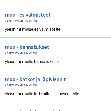
Ei
muu - esivalmisteet
sisällöntuottajia
KÄSITE
·
VOIMASSA OLEVA
yleisnimi muille esivalmisteille
Ei
muu - kannatukset
sisällöntuottajia
KÄSITE
·
VOIMASSA OLEVA
yleisnimi muille kannatuksille
Ei
muu - katkot ja läpiviennit
sisällöntuottajia
KÄSITE
·
VOIMASSA OLEVA
yleisnimi muille katkoille ja läpivienneille
Ei