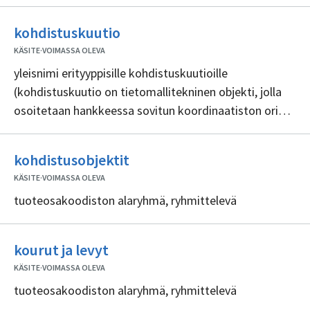
Ei
kohdistuskuutio
sisällöntuottajia
KÄSITE
·
VOIMASSA OLEVA
yleisnimi erityyppisille kohdistuskuutioille
(kohdistuskuutio on tietomallitekninen objekti, jolla
osoitetaan hankkeessa sovitun koordinaatiston origo,
todellisen pohjoisen suunta ja korkeusjärjestelmän
nollakorkeus)
Ei
kohdistusobjektit
sisällöntuottajia
KÄSITE
·
VOIMASSA OLEVA
tuoteosakoodiston alaryhmä, ryhmittelevä
Ei
kourut ja levyt
sisällöntuottajia
KÄSITE
·
VOIMASSA OLEVA
tuoteosakoodiston alaryhmä, ryhmittelevä