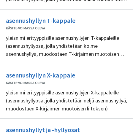
asennushyllyä)
Ei
asennushyllyn T-kappale
sisällöntuottajia
KÄSITE
·
VOIMASSA OLEVA
yleisnimi erityyppisille asennushyllyjen T-kappaleille
(asennushyllyosa, jolla yhdistetään kolme
asennushyllyä, muodostaen T-kirjaimen muotoisen
liitoksen)
Ei
asennushyllyn X-kappale
sisällöntuottajia
KÄSITE
·
VOIMASSA OLEVA
yleisnimi erityyppisille asennushyllyjen X-kappaleille
(asennushyllyosa, jolla yhdistetään neljä asennushyllyä,
muodostaen X-kirjaimen muotoisen liitoksen)
Ei
asennushyllyt ja -hyllyosat