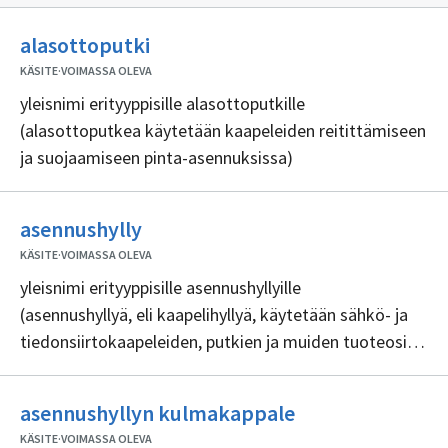
Ei
alasottoputki
sisällöntuottajia
KÄSITE
·
VOIMASSA OLEVA
yleisnimi erityyppisille alasottoputkille
(alasottoputkea käytetään kaapeleiden reitittämiseen
ja suojaamiseen pinta-asennuksissa)
Ei
asennushylly
sisällöntuottajia
KÄSITE
·
VOIMASSA OLEVA
yleisnimi erityyppisille asennushyllyille
(asennushyllyä, eli kaapelihyllyä, käytetään sähkö- ja
tiedonsiirtokaapeleiden, putkien ja muiden tuoteosien
reitittämiseen, siihen voidaan myös suoraan kiinnittää
muita tuoteosia, kuten pistorasioita)
Ei
asennushyllyn kulmakappale
sisällöntuottajia
KÄSITE
·
VOIMASSA OLEVA