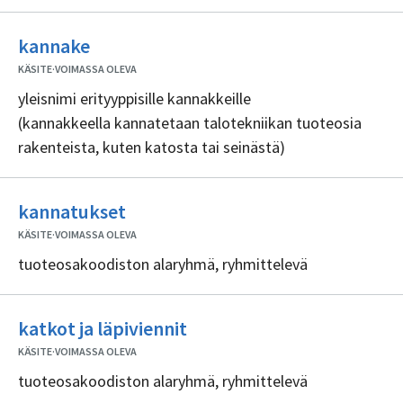
Ei
kannake
sisällöntuottajia
KÄSITE
·
VOIMASSA OLEVA
yleisnimi erityyppisille kannakkeille
(kannakkeella kannatetaan talotekniikan tuoteosia
rakenteista, kuten katosta tai seinästä)
Ei
kannatukset
sisällöntuottajia
KÄSITE
·
VOIMASSA OLEVA
tuoteosakoodiston alaryhmä, ryhmittelevä
Ei
katkot ja läpiviennit
sisällöntuottajia
KÄSITE
·
VOIMASSA OLEVA
tuoteosakoodiston alaryhmä, ryhmittelevä