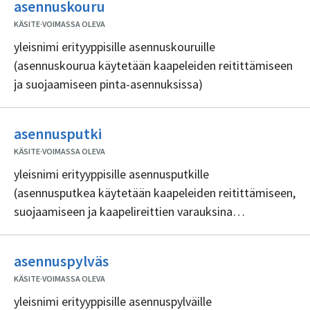
Ei
asennuskouru
sisällöntuottajia
KÄSITE
·
VOIMASSA OLEVA
yleisnimi erityyppisille asennuskouruille
(asennuskourua käytetään kaapeleiden reitittämiseen
ja suojaamiseen pinta-asennuksissa)
Ei
asennusputki
sisällöntuottajia
KÄSITE
·
VOIMASSA OLEVA
yleisnimi erityyppisille asennusputkille
(asennusputkea käytetään kaapeleiden reitittämiseen,
suojaamiseen ja kaapelireittien varauksina
rakenteissa)
Ei
asennuspylväs
sisällöntuottajia
KÄSITE
·
VOIMASSA OLEVA
yleisnimi erityyppisille asennuspylväille