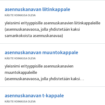
Ei
asennuskanavan liitinkappale
sisällöntuottaji
KÄSITE
·
VOIMASSA OLEVA
yleisnimi erityyppisille asennuskanavien liitinkappaleille
(asennuskanavaosa, jolla yhdistetään kaksi
samankokoista asennuskanavaa)
Ei
asennuskanavan muuntokappale
sisällöntuot
KÄSITE
·
VOIMASSA OLEVA
yleisnimi erityyppisille asennuskanavien
muuntokappaleille
(asennuskanavaosa, jolla yhdistetään kaksi
erikokoista asennuskanavaa)
Ei
asennuskanavan t-kappale
sisällöntuottajia
KÄSITE
·
VOIMASSA OLEVA