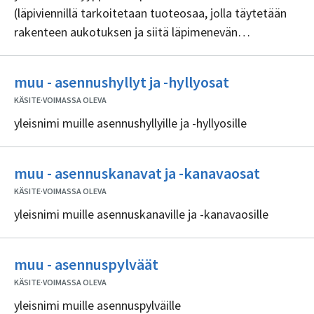
(läpiviennillä tarkoitetaan tuoteosaa, jolla täytetään
rakenteen aukotuksen ja siitä läpimenevän
talotekniikan tuoteosan väliin jäävä tyhjä osuus)
Ei
muu - asennushyllyt ja -hyllyosat
sisällöntuott
KÄSITE
·
VOIMASSA OLEVA
yleisnimi muille asennushyllyille ja -hyllyosille
Ei
muu - asennuskanavat ja -kanavaosat
sisällön
KÄSITE
·
VOIMASSA OLEVA
yleisnimi muille asennuskanaville ja -kanavaosille
Ei
muu - asennuspylväät
sisällöntuottajia
KÄSITE
·
VOIMASSA OLEVA
yleisnimi muille asennuspylväille