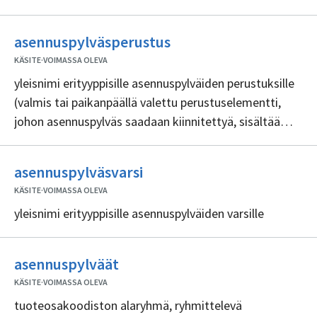
Ei
asennuspylväsperustus
sisällöntuottajia
KÄSITE
·
VOIMASSA OLEVA
yleisnimi erityyppisille asennuspylväiden perustuksille
(valmis tai paikanpäällä valettu perustuselementti,
johon asennuspylväs saadaan kiinnitettyä, sisältää
varauksen kaapeleille)
Ei
asennuspylväsvarsi
sisällöntuottajia
KÄSITE
·
VOIMASSA OLEVA
yleisnimi erityyppisille asennuspylväiden varsille
Ei
asennuspylväät
sisällöntuottajia
KÄSITE
·
VOIMASSA OLEVA
tuoteosakoodiston alaryhmä, ryhmittelevä