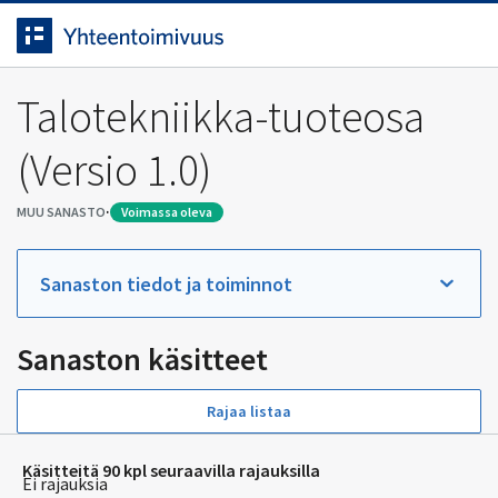
Siirrytty
Siirry suoraan sisältöön.
sivulle
Talotekniikka-tuoteosa
(Versio 1.0)
·
MUU SANASTO
voimassa oleva
Sanaston tiedot ja toiminnot
Sanaston käsitteet
Rajaa listaa
Käsitteitä 90 kpl seuraavilla rajauksilla
Ei rajauksia