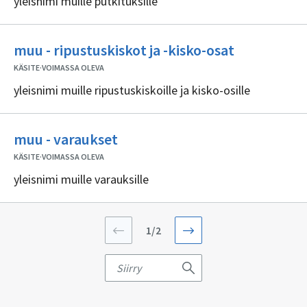
yleisnimi muille putkituksille
Ei
muu - ripustuskiskot ja -kisko-osat
sisällöntuo
KÄSITE
·
VOIMASSA OLEVA
yleisnimi muille ripustuskiskoille ja kisko-osille
Ei
muu - varaukset
sisällöntuottajia
KÄSITE
·
VOIMASSA OLEVA
yleisnimi muille varauksille
Sivu
1/2
numero
1
kaikkiaan
Sivunumero
2
Siirry
sivusta.
sivulle
Näytetään
hakutuloksia