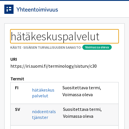
Siirrytty
Siirry suoraan sisältöön.
sivulle
hätäkeskuspalvelut
voimassa oleva
KÄSITE
·
SISÄISEN TURVALLISUUDEN SANASTO
·
URI
https://iri.suomi.fi/terminology/sisturv/c30
Termit
Suositettava termi
,
hätäkeskus
Voimassa oleva
palvelut
Suositettava termi
,
nödcentrals
Voimassa oleva
tjänster