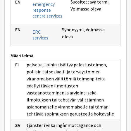
Suositettava termi
,
emergency
Voimassa oleva
response
centre services
Synonyymi
,
Voimassa
ERC
oleva
services
Määritelmä
palvelut, joihin sisältyy pelastustoimen,
poliisin tai sosiaali- ja terveystoimen
viranomaisen välittömiä toimenpiteitä
edellyttävien ilmoitusten
vastaanottaminen ja arviointi sekä
ilmoituksen tai tehtävän välittäminen
asianomaiselle viranomaiselle tai tämän
tehtäviä sopimuksen perusteella hoitavalle
tjänster i vilka ingår mottagande och