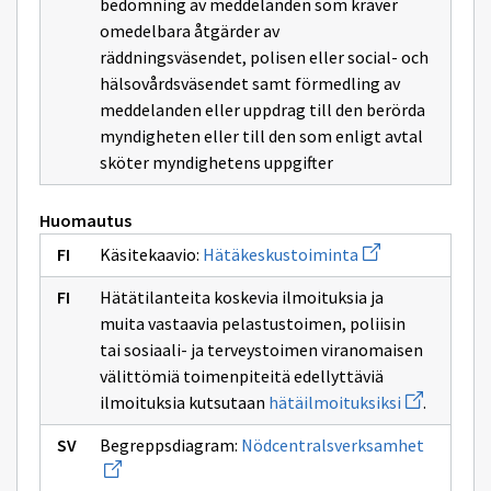
bedömning av meddelanden som kräver
omedelbara åtgärder av
räddningsväsendet, polisen eller social- och
hälsovårdsväsendet samt förmedling av
meddelanden eller uppdrag till den berörda
myndigheten eller till den som enligt avtal
sköter myndighetens uppgifter
Huomautus
Avaa
Käsitekaavio:
Hätäkeskustoiminta
uuden
ikkunan
Hätätilanteita koskevia ilmoituksia ja
sivulle
Hätäkeskustoimi
muita vastaavia pelastustoimen, poliisin
tai sosiaali- ja terveystoimen viranomaisen
välittömiä toimenpiteitä edellyttäviä
Avaa
ilmoituksia kutsutaan
hätäilmoituksiksi
.
uuden
ikkunan
Avaa
Begreppsdiagram:
Nödcentralsverksamhet
sivulle
uuden
hätäilmoitu
ikkunan