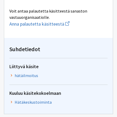
Voit antaa palautetta käsitteestä sanaston
vastuuorganisaatiolle.
Aloita
Anna palautetta käsitteestä
uuden
sähköpostin
kirjoitus
osoitteeseen
kirjaamo.sm@gov.fi
Suhdetiedot
Liittyvä käsite
hätäilmoitus
Kuuluu käsitekokoelmaan
Hätäkeskustoiminta