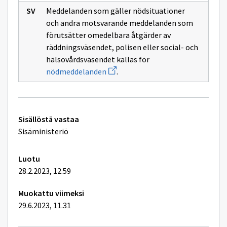
sivulle
Nödcent
Meddelanden som gäller nödsituationer
och andra motsvarande meddelanden som
förutsätter omedelbara åtgärder av
räddningsväsendet, polisen eller social- och
hälsovårdsväsendet kallas för
Avaa
nödmeddelanden
.
uuden
ikkunan
sivulle
nödmeddelanden
Tekniset
Sisällöstä vastaa
lisätiedot
Sisäministeriö
Luotu
28.2.2023, 12.59
Muokattu viimeksi
29.6.2023, 11.31