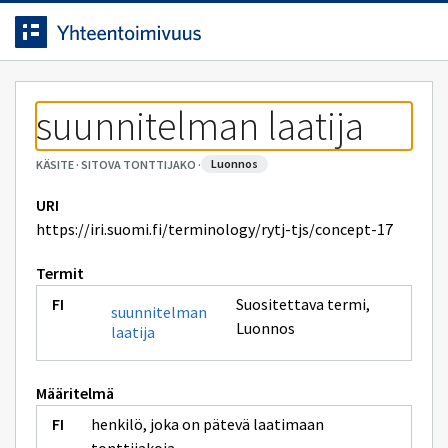
Siirrytty
Siirry suoraan sisältöön.
sivulle
suunnitelman laatija
luonnos
KÄSITE
·
SITOVA TONTTIJAKO
·
URI
https://iri.suomi.fi/terminology/rytj-tjs/concept-17
Termit
Suositettava termi
,
suunnitelman
Luonnos
laatija
Määritelmä
henkilö, joka on pätevä laatimaan