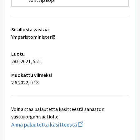
tonttijakoja
Tekniset
Sisällöstä vastaa
lisätiedot
Ympäristöministeriö
Luotu
28.6.2021, 5.21
Muokattu viimeksi
2.6.2022, 9.18
Voit antaa palautetta käsitteestä sanaston
vastuuorganisaatiolle.
Aloita
Anna palautetta käsitteestä
uuden
sähköpostin
kirjoitus