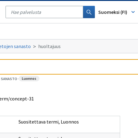
Tyhjennä
haku
Suomeksi (FI)
etojen sanasto
huoltajuus
luonnos
N SANASTO
·
nterm/concept-31
Suositettava termi
,
Luonnos