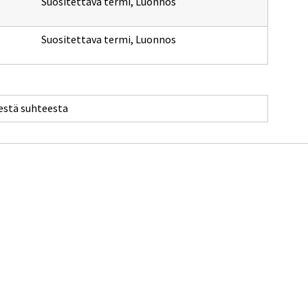
Suositettava termi
,
Luonnos
Suositettava termi
,
Luonnos
sestä suhteesta