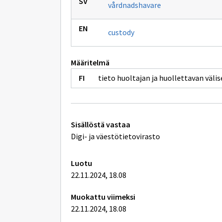
vårdnadshavare
custody
Määritelmä
tieto huoltajan ja huollettavan väli
Tekniset
Sisällöstä vastaa
lisätiedot
Digi- ja väestötietovirasto
Luotu
22.11.2024, 18.08
Muokattu viimeksi
22.11.2024, 18.08