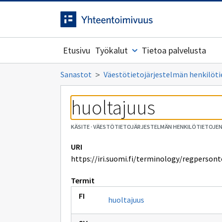
Siirrytty
Siirry suoraan sisältöön.
sivulle
Etusivu
Työkalut
Tietoa palvelusta
Sanastot
Väestötietojärjestelmän henkilöti
huoltajuus
KÄSITE
·
VÄESTÖTIETOJÄRJESTELMÄN HENKILÖTIETOJE
URI
https://iri.suomi.fi/terminology/regperso
Termit
huoltajuus