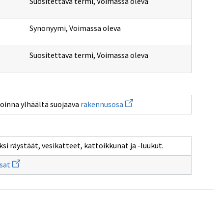
Suositettava termi
,
Voimassa oleva
Synonyymi
,
Voimassa oleva
Suositettava termi
,
Voimassa oleva
Avaa
oinna ylhäältä suojaava
rakennusosa
n
uuden
nan
ikkunan
le
sivulle
nnelmaa
rakennusosa
i räystäät, vesikatteet, kattoikkunat ja -luukut.
Avaa
sat
uuden
ikkunan
sivulle
Rakennusosat