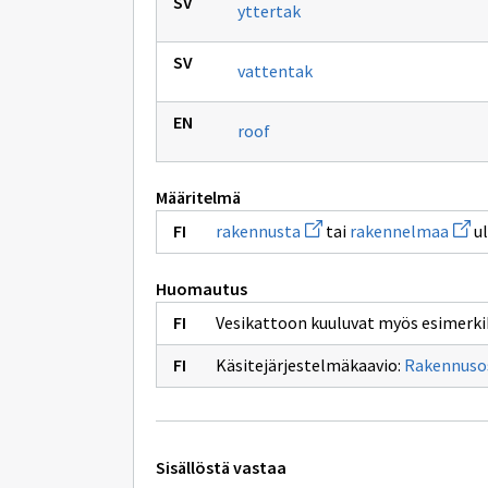
yttertak
vattentak
roof
Määritelmä
Avaa
Avaa
rakennusta
tai
rakennelmaa
ul
uuden
uude
ikkunan
ikku
sivulle
sivul
Huomautus
rakennusta
rake
Vesikattoon kuuluvat myös esimerkiks
Käsitejärjestelmäkaavio:
Rakennuso
Tekniset
Sisällöstä vastaa