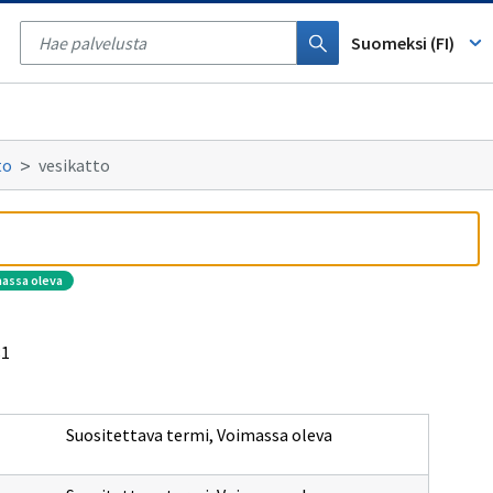
Tyhjennä
haku
Suomeksi (FI)
to
vesikatto
massa oleva
81
Suositettava termi
,
Voimassa oleva