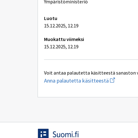
lisätiedot
Ympäristöministeriö
Luotu
15.12.2025, 12.19
Muokattu viimeksi
15.12.2025, 12.19
Voit antaa palautetta käsitteestä sanaston 
Aloita
Anna palautetta käsitteestä
uuden
sähköpostin
kirjoitus
osoitteesee
yhteentoimi