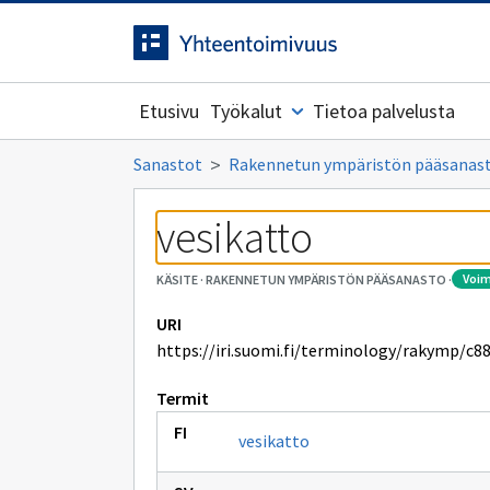
Siirrytty
Siirry suoraan sisältöön.
sivulle
Etusivu
Työkalut
Tietoa palvelusta
Sanastot
Rakennetun ympäristön pääsanas
vesikatto
voi
KÄSITE
·
RAKENNETUN YMPÄRISTÖN PÄÄSANASTO
·
URI
https://iri.suomi.fi/terminology/rakymp/c8
Termit
vesikatto