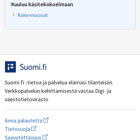
Kuuluu käsitekokoelmaan
Rakennusosat
Suomi.fi -tietoa ja palvelua elämäsi tilanteisiin.
Verkkopalvelun kehittämisestä vastaa Digi- ja
väestötietovirasto
Aloita
Anna palautetta
uuden
Avaa
Tietosuoja
sähköpostin
linkki
Avaa
kirjoitus
Saavutettavuus
uuteen