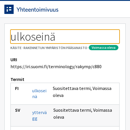
Siirrytty
Siirry suoraan sisältöön.
sivulle
ulkoseinä
voimassa oleva
KÄSITE
·
RAKENNETUN YMPÄRISTÖN PÄÄSANASTO
·
URI
https://iri.suomi.fi/terminology/rakymp/c880
Termit
Suositettava termi
,
Voimassa
ulkosei
oleva
nä
Suositettava termi
,
Voimassa
yttervä
oleva
gg