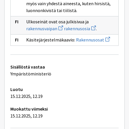
myös vain yhdestä aineesta, kuten hirsistä,
luonnonkivistä tai tiilistä.
Ulkoseinät ovat osa julkisivua ja
Avaa
Avaa
rakennusvaipan
rakennusosia
.
uuden
uuden
ikkunan
ikkunan
Avaa
Käsitejärjestelmäkaavio:
Rakennusosat
sivulle
sivulle
uuden
rakennusvaipan
rakennusosia
ikkunan
sivulle
Rakennusos
Tekniset
Sisällöstä vastaa
lisätiedot
Ympäristöministeriö
Luotu
15.12.2025, 12.19
Muokattu viimeksi
15.12.2025, 12.19