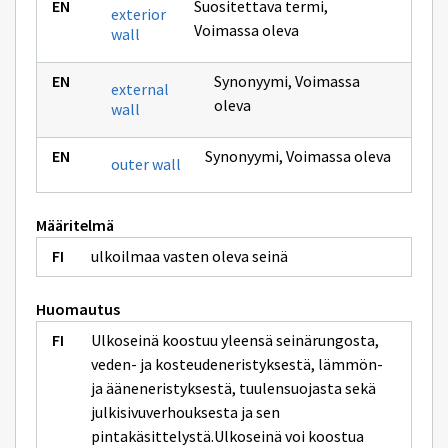
Suositettava termi
,
exterior
Voimassa oleva
wall
Synonyymi
,
Voimassa
external
oleva
wall
Synonyymi
,
Voimassa oleva
outer wall
Määritelmä
ulkoilmaa vasten oleva seinä
Huomautus
Ulkoseinä koostuu yleensä seinärungosta,
veden- ja kosteudeneristyksestä, lämmön-
ja ääneneristyksestä, tuulensuojasta sekä
julkisivuverhouksesta ja sen
pintakäsittelystä.Ulkoseinä voi koostua