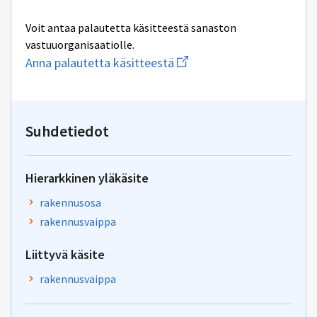
Voit antaa palautetta käsitteestä sanaston
vastuuorganisaatiolle.
Aloita
Anna palautetta käsitteestä
uuden
sähköpostin
kirjoitus
osoitteeseen
yhteentoimivuus.ym@gov.f
Suhdetiedot
Hierarkkinen yläkäsite
rakennusosa
rakennusvaippa
Liittyvä käsite
rakennusvaippa