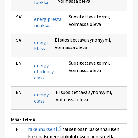
Voimassa oleva
luokka
Suositettava termi
,
energipresta
Voimassa oleva
ndaklass
Ei suositettava synonyymi
,
energi
Voimassa oleva
klass
Suositettava termi
,
energy
Voimassa oleva
efficiency
class
Ei suositettava synonyymi
,
energy
Voimassa oleva
class
Määritelmä
Avaa
rakennuksen
tai sen osan laskennallisen
uuden
kokonaisenergiankulutuksen perusteella
ikkunan