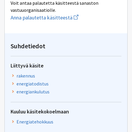
Voit antaa palautetta käsitteestä sanaston
vastuuorganisaatiolle.
Aloita
Anna palautetta käsitteestä
uuden
sähköpostin
kirjoitus
osoitteeseen
yhteentoimivuus.ym@gov.f
Suhdetiedot
Liittyvä käsite
rakennus
energiatodistus
energiankulutus
Kuuluu käsitekokoelmaan
Energiatehokkuus