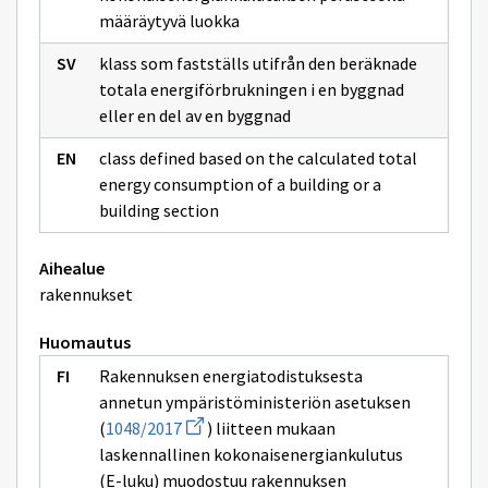
sivulle
määräytyvä luokka
rakennuksen
klass som fastställs utifrån den beräknade
totala energiförbrukningen i en byggnad
eller en del av en byggnad
class defined based on the calculated total
energy consumption of a building or a
building section
Aihealue
rakennukset
Huomautus
Rakennuksen energiatodistuksesta
annetun ympäristöministeriön asetuksen
Avaa
(
1048/2017
) liitteen mukaan
uuden
laskennallinen kokonaisenergiankulutus
ikkunan
sivulle
(E-luku) muodostuu rakennuksen