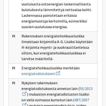
1048/2017
vuotuisesta ostoenergian laskennallisesta
kulutuksesta lämmitettyä nettoalaa kohti.
Laskennassa painotetaan erilaisia
energiamuotoja kertoimilla, esimerkiksi
suosien uusiutuvaa energiaa.
Rakennuksen energiatehokkuusluokka
ilmaistaan kirjaimilla A-G. Lisäksi käytetään
H-kirjainta myynti- ja vuokraustilanteissa
silloin, kun energiatehokkuusluokkaa ei
tarvitse määritellä.
Energiatehokkuusluokka merkitään
Avaa
energiatodistukseen
.
uuden
ikkunan
Nykyisen rakennuksen
sivulle
Avaa
energiatodistukseen
energiatodistuksesta annetun lain (
50/2013
uuden
) mukaisten energiatodistusten lisäksi
ikkunan
Avaa
sivulle
on vielä voimassa kumotun lain (
487/2007
uuden
50/2013
) mukaisia energiatodistuksia, joiden