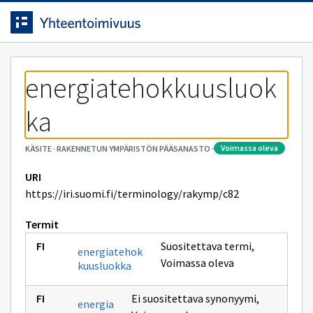
Siirrytty
Siirry suoraan sisältöön.
sivulle
energiatehokkuusluok
ka
voimassa oleva
KÄSITE
·
RAKENNETUN YMPÄRISTÖN PÄÄSANASTO
·
URI
https://iri.suomi.fi/terminology/rakymp/c82
Termit
Suositettava termi
,
energiatehok
Voimassa oleva
kuusluokka
Ei suositettava synonyymi
,
energia