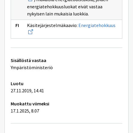
ikkunan
sivulle
energiatehokkuusluokat eivät vastaa
487/2007
nykyisen lain mukaisia luokkia.
Avaa
Käsitejärjestelmäkaavio:
Energiatehokkuus
uuden
ikkunan
sivulle
Energia
Tekniset
Sisällöstä vastaa
lisätiedot
Ympäristöministeriö
Luotu
27.11.2019, 14.41
Muokattu viimeksi
17.1.2025, 8.07