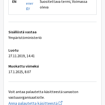
Suositettava termi
,
Voimassa
ener
oleva
gy
Tekniset
Sisällöstä vastaa
lisätiedot
Ympäristöministeriö
Luotu
27.11.2019, 14.41
Muokattu viimeksi
17.1.2025, 8.07
Voit antaa palautetta käsitteestä sanaston
vastuuorganisaatiolle.
Aloita
Anna palautetta käsitteestä