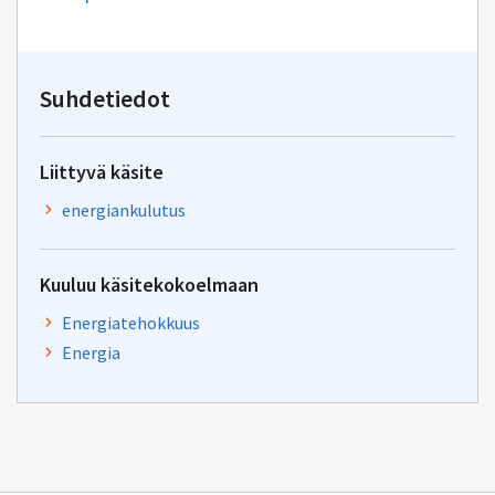
uuden
sähköpostin
kirjoitus
osoitteeseen
yhteentoimivuus.ym@gov.f
Suhdetiedot
Liittyvä käsite
energiankulutus
Kuuluu käsitekokoelmaan
Energiatehokkuus
Energia