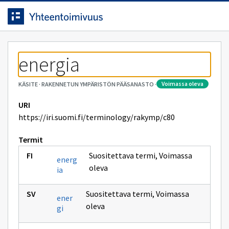
Siirrytty
Siirry suoraan sisältöön.
sivulle
energia
voimassa oleva
KÄSITE
·
RAKENNETUN YMPÄRISTÖN PÄÄSANASTO
·
URI
https://iri.suomi.fi/terminology/rakymp/c80
Termit
Suositettava termi
,
Voimassa
energ
oleva
ia
Suositettava termi
,
Voimassa
ener
oleva
gi