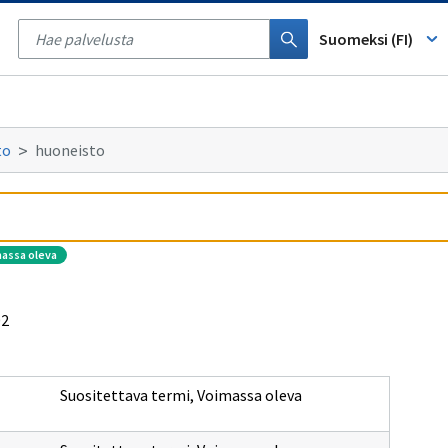
Tyhjennä
haku
Suomeksi (FI)
to
huoneisto
massa oleva
02
Suositettava termi
,
Voimassa oleva