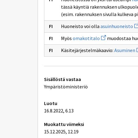
tässä käyntiä rakennuksen ulkopuole
(esim. rakennuksen sivulla kulkeva p
Av
Huoneisto voi olla
asuinhuoneisto
uu
ik
Avaa
Myös
omakotitalo
muodostaa huo
si
uuden
as
ikkunan
A
Käsitejärjestelmäkaavio:
Asuminen
sivulle
u
omakotitalo
i
s
A
Tekniset
Sisällöstä vastaa
lisätiedot
Ympäristöministeriö
Luotu
16.8.2022, 6.13
Muokattu viimeksi
15.12.2025, 12.19