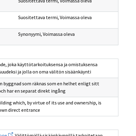
Suositettava termi
,
Voimassa oleva
Suositettava termi
,
Voimassa oleva
Synonyymi
,
Voimassa oleva
hde, joka käyttötarkoituksensa ja omistuksensa
uudeksi ja jolla on oma välitön sisäänkäynti
 en byggnad som räknas som en helhet enligt sitt
h har en separat direkt ingång
ding which, by virtue of its use and ownership, is
 own direct entrance
Avaa
one
. Välittömällä sisäänkäynnillä tarkoitetaan