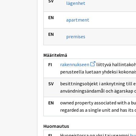
lägenhet
apartment
premises
Määritelmä
Avaa
rakennukseen
liittyvä hallintako
uuden
perusteella luetaan yhdeksi kokonais
ikkunan
sivulle
rakennukseen
besittningsobjekt i anknytning till
användningsändamål och ägarskap oc
owned property associated with a buil
regarded as a single unit and has its
Huomautus
Huoneistossa on yksi tai useampi
hu