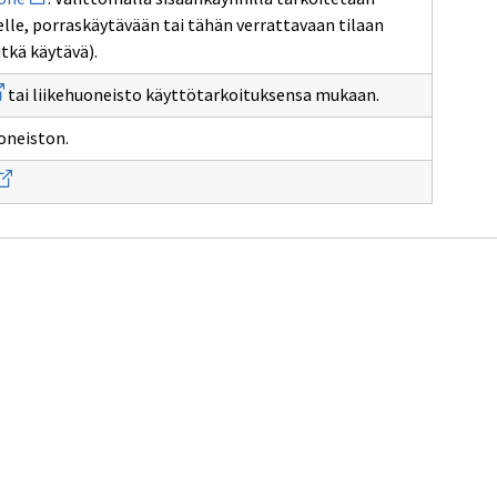
uuden
lle, porraskäytävään tai tähän verrattavaan tilaan
ikkunan
sivulle
itkä käytävä).
huone
aa
tai liikehuoneisto käyttötarkoituksensa mukaan.
den
kunan
neiston.
vulle
uinhuoneisto
vaa
uden
kkunan
ivulle
suminen