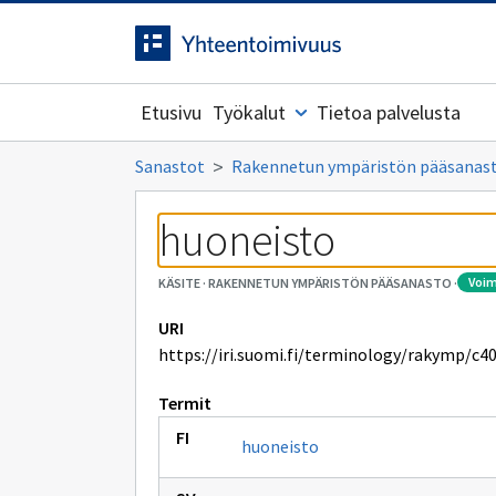
Siirrytty
Siirry suoraan sisältöön.
sivulle
Etusivu
Työkalut
Tietoa palvelusta
Sanastot
Rakennetun ympäristön pääsanas
huoneisto
voi
KÄSITE
·
RAKENNETUN YMPÄRISTÖN PÄÄSANASTO
·
URI
https://iri.suomi.fi/terminology/rakymp/c4
Termit
huoneisto