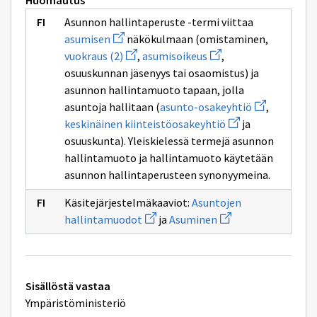
Huomautus
Asunnon hallintaperuste -termi viittaa
Avaa
asumisen
näkökulmaan (omistaminen,
uuden
Avaa
Avaa
vuokraus (2)
,
asumisoikeus
,
ikkunan
uuden
uuden
sivulle
osuuskunnan jäsenyys tai osaomistus) ja
ikkunan
ikkunan
asumisen
sivulle
sivulle
asunnon hallintamuoto tapaan, jolla
vuokraus
asumisoikeus
Avaa
asuntoja hallitaan (
asunto-osakeyhtiö
,
(2)
uuden
Avaa
keskinäinen kiinteistöosakeyhtiö
ja
ikkunan
uuden
sivulle
osuuskunta). Yleiskielessä termejä asunnon
ikkunan
asunto-
sivulle
hallintamuoto ja hallintamuoto käytetään
osakeyhtiö
keskinäinen
asunnon hallintaperusteen synonyymeina.
kiinteistöosakeyht
Käsitejärjestelmäkaaviot:
Asuntojen
Avaa
Avaa
hallintamuodot
ja
Asuminen
uuden
uuden
ikkunan
ikkunan
sivulle
sivulle
Asuntojen
Asuminen
hallintamuodot
Tekniset
Sisällöstä vastaa
lisätiedot
Ympäristöministeriö