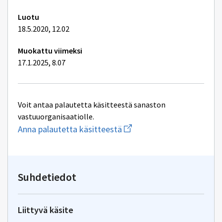
Luotu
18.5.2020, 12.02
Muokattu viimeksi
17.1.2025, 8.07
Voit antaa palautetta käsitteestä sanaston
vastuuorganisaatiolle.
Aloita
Anna palautetta käsitteestä
uuden
sähköpostin
kirjoitus
osoitteeseen
yhteentoimivuus.ym@gov.f
Suhdetiedot
Liittyvä käsite