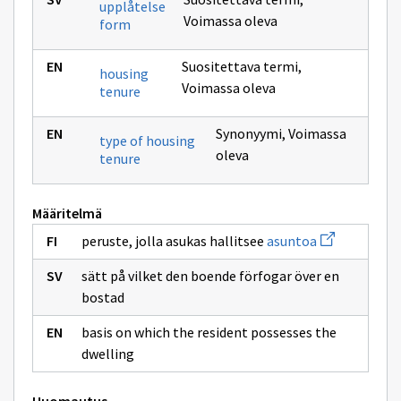
upplåtelse
Voimassa oleva
form
Suositettava termi
,
housing
Voimassa oleva
tenure
Synonyymi
,
Voimassa
type of housing
oleva
tenure
Määritelmä
Avaa
peruste, jolla asukas hallitsee
asuntoa
uuden
ikkunan
sätt på vilket den boende förfogar över en
sivulle
asuntoa
bostad
basis on which the resident possesses the
dwelling