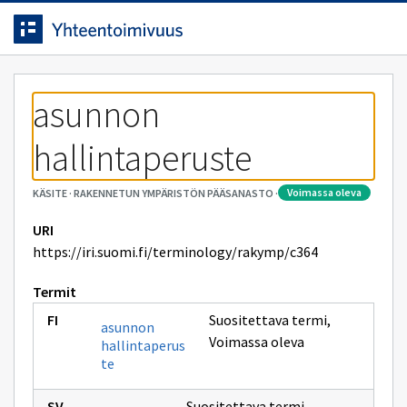
Siirrytty
Siirry suoraan sisältöön.
sivulle
asunnon 
hallintaperuste
voimassa oleva
KÄSITE
·
RAKENNETUN YMPÄRISTÖN PÄÄSANASTO
·
URI
https://iri.suomi.fi/terminology/rakymp/c364
Termit
Suositettava termi
,
asunnon
Voimassa oleva
hallintaperus
te
Suositettava termi
,