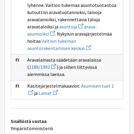
korkotukilainoja
lyhenne. Valtion tukemaa asuntotuotantoa
kutsuttiin aravatuotannoksi, lainoja
aravalainoiksi, rakennettavia taloja
Avaa
aravataloiksi ja
asuntoja
arava-
uuden
Avaa
asunnoiksi
. Nykyisin aravajärjestelmää
ikkunan
uuden
sivulle
hoitaa
Valtion tukeman
ikkunan
asuntoja
sivulle
Avaa
asuntorakentamisen keskus
.
arava-
uuden
asunnoiksi
ikkunan
Aravalainasta säädetään aravalaissa
sivulle
Avaa
Valtion
(
1189/1993
) ja siihen liittyvissä
uuden
tukeman
aiemmissa laeissa.
ikkunan
asuntorakentamisen
sivulle
keskus
Avaa
1189/1993
Käsitejärjestelmäkaaviot:
Asumisen tuet 1
uuden
Avaa
ja
Lainat
ikkunan
uuden
sivulle
ikkunan
Asumisen
sivulle
tuet
Lainat
1
Tekniset
Sisällöstä vastaa
lisätiedot
Ympäristöministeriö