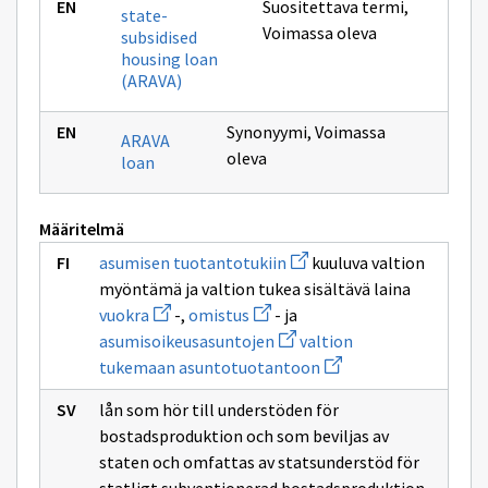
Suositettava termi
,
state-
Voimassa oleva
subsidised
housing loan
(ARAVA)
Synonyymi
,
Voimassa
ARAVA
oleva
loan
Määritelmä
Avaa
asumisen tuotantotukiin
kuuluva valtion
uuden
myöntämä ja valtion tukea sisältävä laina
ikkunan
Avaa
Avaa
sivulle
vuokra
-,
omistus
- ja
uuden
uuden
asumisen
Avaa
asumisoikeusasuntojen
valtion
ikkunan
ikkunan
tuotantotukiin
uuden
sivulle
sivulle
Avaa
tukemaan asuntotuotantoon
ikkunan
vuokra
omistus
uuden
sivulle
ikkunan
asumisoikeusasuntojen
lån som hör till understöden för
sivulle
valtion
bostadsproduktion och som beviljas av
tukemaan
staten och omfattas av statsunderstöd för
asuntotuotantoon