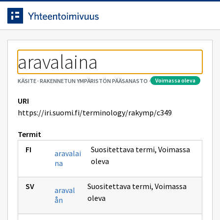
Siirrytty
Siirry suoraan sisältöön.
sivulle
aravalaina
voimassa oleva
KÄSITE
·
RAKENNETUN YMPÄRISTÖN PÄÄSANASTO
·
URI
https://iri.suomi.fi/terminology/rakymp/c349
Termit
Suositettava termi
,
Voimassa
aravalai
oleva
na
Suositettava termi
,
Voimassa
araval
oleva
ån