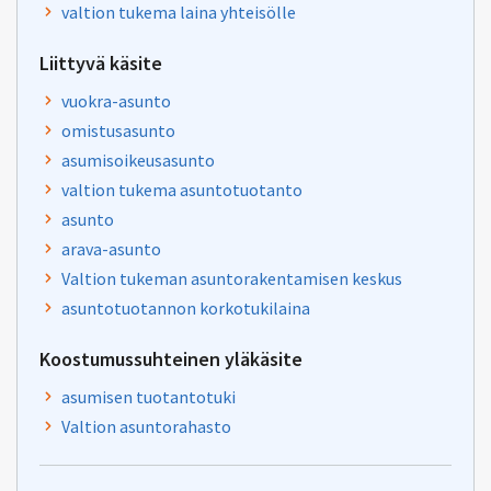
valtion tukema laina yhteisölle
Liittyvä käsite
vuokra-asunto
omistusasunto
asumisoikeusasunto
valtion tukema asuntotuotanto
asunto
arava-asunto
Valtion tukeman asuntorakentamisen keskus
asuntotuotannon korkotukilaina
Koostumussuhteinen yläkäsite
asumisen tuotantotuki
Valtion asuntorahasto