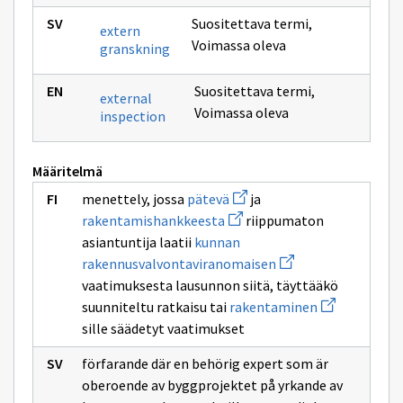
Suositettava termi
,
extern
Voimassa oleva
granskning
Suositettava termi
,
external
Voimassa oleva
inspection
Määritelmä
Avaa
menettely, jossa
pätevä
ja
uuden
Avaa
rakentamishankkeesta
riippumaton
ikkunan
uuden
sivulle
asiantuntija laatii
kunnan
ikkunan
pätevä
sivulle
Avaa
rakennusvalvontaviranomaisen
rakentamishankkeesta
uuden
vaatimuksesta lausunnon siitä, täyttääkö
ikkunan
sivulle
Avaa
suunniteltu ratkaisu tai
rakentaminen
kunnan
uuden
sille säädetyt vaatimukset
rakennusvalvontavi
ikkunan
sivulle
rakentamine
förfarande där en behörig expert som är
oberoende av byggprojektet på yrkande av