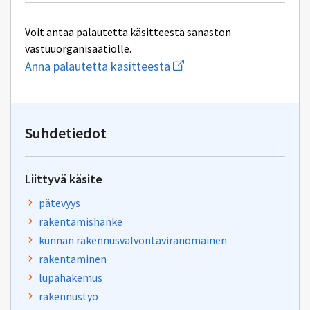
Voit antaa palautetta käsitteestä sanaston
vastuuorganisaatiolle.
Aloita
Anna palautetta käsitteestä
uuden
sähköpostin
kirjoitus
osoitteeseen
yhteentoimivuus.ym@gov.f
Suhdetiedot
Liittyvä käsite
pätevyys
rakentamishanke
kunnan rakennusvalvontaviranomainen
rakentaminen
lupahakemus
rakennustyö