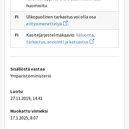
huomioitu.
Ulkopuolinen tarkastus voi olla osa
Avaa
erityismenettelyä
.
uuden
ikkunan
Käsitejärjestelmäkaavio:
Valvonta,
sivulle
Avaa
erityismenettelyä
tarkastus, arviointi ja katsastus
uuden
ikkunan
sivulle
Valvonta,
tarkastus,
Tekniset
arviointi
Sisällöstä vastaa
ja
lisätiedot
Ympäristöministeriö
katsastus
Luotu
27.11.2019, 14.41
Muokattu viimeksi
17.1.2025, 8.07