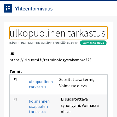
Siirrytty
Siirry suoraan sisältöön.
sivulle
ulkopuolinen tarkastus
voimassa oleva
KÄSITE
·
RAKENNETUN YMPÄRISTÖN PÄÄSANASTO
·
URI
https://iri.suomi.fi/terminology/rakymp/c323
Termit
Suositettava termi
,
ulkopuolinen
Voimassa oleva
tarkastus
Ei suositettava
kolmannen
synonyymi
,
Voimassa
osapuolen
tarkastus
oleva