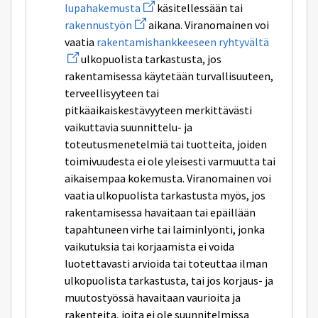
Avaa
lupahakemusta
käsitellessään tai
uuden
Avaa
rakennustyön
aikana. Viranomainen voi
ikkunan
uuden
sivulle
Avaa
vaatia
rakentamishankkeeseen ryhtyvältä
ikkunan
lupahakemusta
uuden
sivulle
ulkopuolista tarkastusta, jos
ikkunan
rakennustyön
sivulle
rakentamisessa käytetään turvallisuuteen,
rakentam
terveellisyyteen tai
ryhtyvält
pitkäaikaiskestävyyteen merkittävästi
vaikuttavia suunnittelu- ja
toteutusmenetelmiä tai tuotteita, joiden
toimivuudesta ei ole yleisesti varmuutta tai
aikaisempaa kokemusta. Viranomainen voi
vaatia ulkopuolista tarkastusta myös, jos
rakentamisessa havaitaan tai epäillään
tapahtuneen virhe tai laiminlyönti, jonka
vaikutuksia tai korjaamista ei voida
luotettavasti arvioida tai toteuttaa ilman
ulkopuolista tarkastusta, tai jos korjaus- ja
muutostyössä havaitaan vaurioita ja
rakenteita, joita ei ole suunnitelmissa