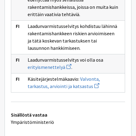
rakentamishankkeissa, joissa on muita kuin
erittäin vaativia tehtäviä.
Laadunvarmistusselvitys kohdistuu lähinnä
rakentamishankkeen riskien arvioimiseen
ja tätä koskevan tarkastuksen tai
lausunnon hankkimiseen.
Laadunvarmistusselvitys voi olla osa
Avaa
erityismenettelyä
.
uuden
ikkunan
Käsitejärjestelmäkaavio:
Valvonta,
sivulle
Avaa
erityismenettelyä
tarkastus, arviointi ja katsastus
uuden
ikkunan
sivulle
Valvonta,
tarkastus,
Tekniset
arviointi
Sisällöstä vastaa
ja
lisätiedot
Ympäristöministeriö
katsastus