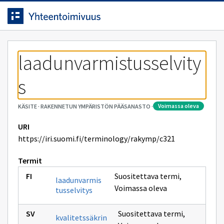
Siirrytty
Siirry suoraan sisältöön.
sivulle
laadunvarmistusselvity
s
voimassa oleva
KÄSITE
·
RAKENNETUN YMPÄRISTÖN PÄÄSANASTO
·
URI
https://iri.suomi.fi/terminology/rakymp/c321
Termit
Suositettava termi
,
laadunvarmis
Voimassa oleva
tusselvitys
Suositettava termi
,
kvalitetssäkrin