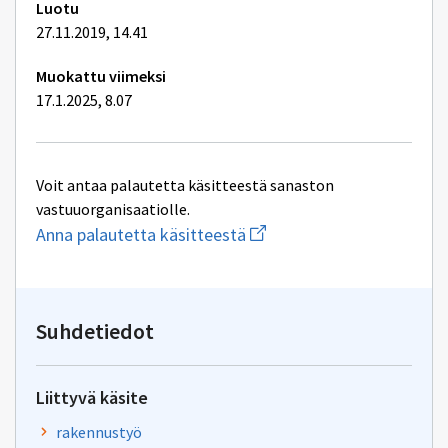
Luotu
27.11.2019, 14.41
Muokattu viimeksi
17.1.2025, 8.07
Voit antaa palautetta käsitteestä sanaston
vastuuorganisaatiolle.
Aloita
Anna palautetta käsitteestä
uuden
sähköpostin
kirjoitus
osoitteeseen
yhteentoimivuus.ym@gov.f
Suhdetiedot
Liittyvä käsite
rakennustyö