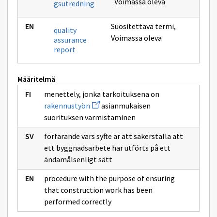
Voimassa oleva
gsutredning
Suositettava termi
,
quality
Voimassa oleva
assurance
report
Määritelmä
menettely, jonka tarkoituksena on
Avaa
rakennustyön
asianmukaisen
uuden
suorituksen varmistaminen
ikkunan
sivulle
rakennustyön
förfarande vars syfte är att säkerställa att
ett byggnadsarbete har utförts på ett
ändamålsenligt sätt
procedure with the purpose of ensuring
that construction work has been
performed correctly