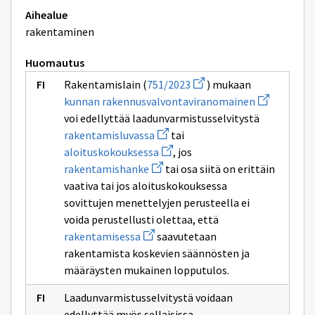
Aihealue
rakentaminen
Huomautus
Avaa
Rakentamislain (
751/2023
) mukaan
uuden
Avaa
kunnan rakennusvalvontaviranomainen
ikkunan
uuden
sivulle
voi edellyttää laadunvarmistusselvitystä
ikkunan
751/2023
Avaa
sivulle
rakentamisluvassa
tai
uuden
kunnan
Avaa
aloituskokouksessa
, jos
ikkunan
rakennusval
uuden
Avaa
sivulle
rakentamishanke
tai osa siitä on erittäin
ikkunan
uuden
rakentamisluvassa
sivulle
vaativa tai jos aloituskokouksessa
ikkunan
aloituskokouksessa
sivulle
sovittujen menettelyjen perusteella ei
rakentamishanke
voida perustellusti olettaa, että
Avaa
rakentamisessa
saavutetaan
uuden
rakentamista koskevien säännösten ja
ikkunan
sivulle
määräysten mukainen lopputulos.
rakentamisessa
Laadunvarmistusselvitystä voidaan
edellyttää myös sellaisissa