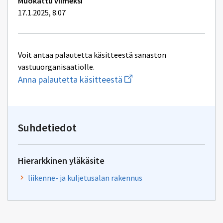
Muokattu viimeksi
17.1.2025, 8.07
Voit antaa palautetta käsitteestä sanaston
vastuuorganisaatiolle.
Aloita
Anna palautetta käsitteestä
uuden
sähköpostin
kirjoitus
osoitteeseen
yhteentoimivuus.ym@gov.f
Suhdetiedot
Hierarkkinen yläkäsite
liikenne- ja kuljetusalan rakennus