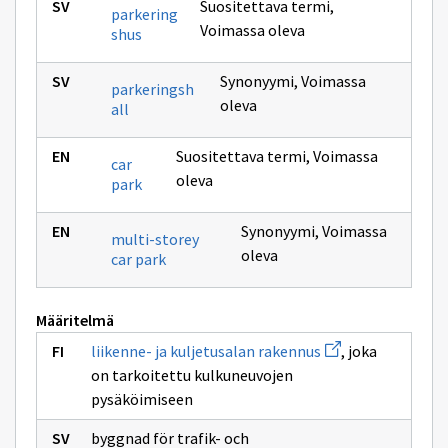
Suositettava termi
,
parkering
Voimassa oleva
shus
Synonyymi
,
Voimassa
parkeringsh
oleva
all
Suositettava termi
,
Voimassa
car
oleva
park
Synonyymi
,
Voimassa
multi-storey
oleva
car park
Määritelmä
Avaa
liikenne- ja kuljetusalan rakennus
, joka
uuden
on tarkoitettu kulkuneuvojen
ikkunan
sivulle
pysäköimiseen
liikenne-
ja
byggnad för trafik- och
kuljetusalan