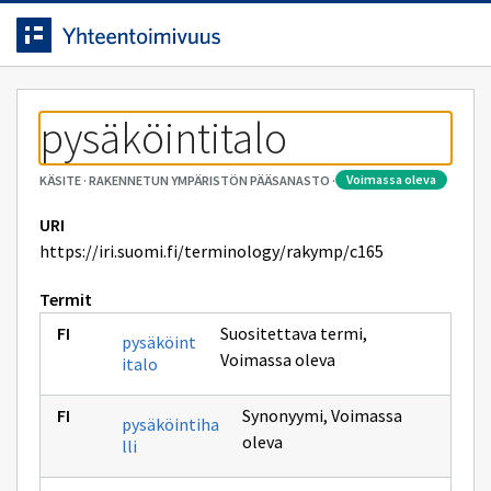
Siirrytty
Siirry suoraan sisältöön.
sivulle
pysäköintitalo
voimassa oleva
KÄSITE
·
RAKENNETUN YMPÄRISTÖN PÄÄSANASTO
·
URI
https://iri.suomi.fi/terminology/rakymp/c165
Termit
Suositettava termi
,
pysäköint
Voimassa oleva
italo
Synonyymi
,
Voimassa
pysäköintiha
oleva
lli