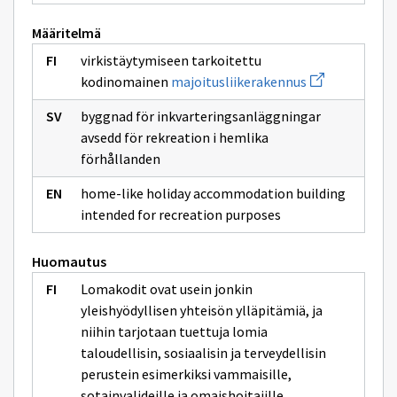
Määritelmä
virkistäytymiseen tarkoitettu
Avaa
kodinomainen
majoitusliikerakennus
uuden
ikkunan
byggnad för inkvarteringsanläggningar
sivulle
majoitusliiker
avsedd för rekreation i hemlika
förhållanden
home-like holiday accommodation building
intended for recreation purposes
Huomautus
Lomakodit ovat usein jonkin
yleishyödyllisen yhteisön ylläpitämiä, ja
niihin tarjotaan tuettuja lomia
taloudellisin, sosiaalisin ja terveydellisin
perustein esimerkiksi vammaisille,
sotainvalideille ja omaishoitajille.