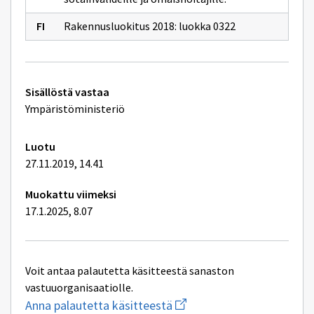
Rakennusluokitus 2018: luokka 0322
Tekniset
Sisällöstä vastaa
lisätiedot
Ympäristöministeriö
Luotu
27.11.2019, 14.41
Muokattu viimeksi
17.1.2025, 8.07
Voit antaa palautetta käsitteestä sanaston
vastuuorganisaatiolle.
Aloita
Anna palautetta käsitteestä
uuden