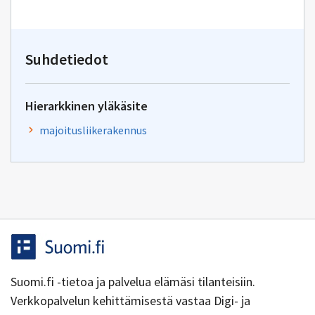
sähköpostin
kirjoitus
osoitteeseen
yhteentoimivuus.ym@gov.f
Suhdetiedot
Hierarkkinen yläkäsite
majoitusliikerakennus
Suomi.fi -tietoa ja palvelua elämäsi tilanteisiin.
Verkkopalvelun kehittämisestä vastaa Digi- ja