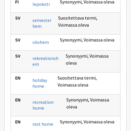
Synonyymi
,
Voimassa oleva
lepokoti
Suositettava termi
,
semester
Voimassa oleva
hem
Synonyymi
,
Voimassa oleva
vilohem
Synonyymi
,
Voimassa
rekreationsh
oleva
em
Suositettava termi
,
holiday
Voimassa oleva
home
Synonyymi
,
Voimassa
recreation
oleva
home
Synonyymi
,
Voimassa oleva
rest home