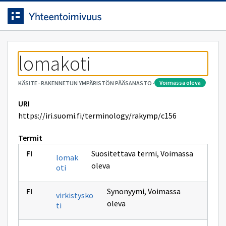
Siirrytty
Siirry suoraan sisältöön.
sivulle
lomakoti
voimassa oleva
KÄSITE
·
RAKENNETUN YMPÄRISTÖN PÄÄSANASTO
·
URI
https://iri.suomi.fi/terminology/rakymp/c156
Termit
Suositettava termi
,
Voimassa
lomak
oleva
oti
Synonyymi
,
Voimassa
virkistysko
oleva
ti