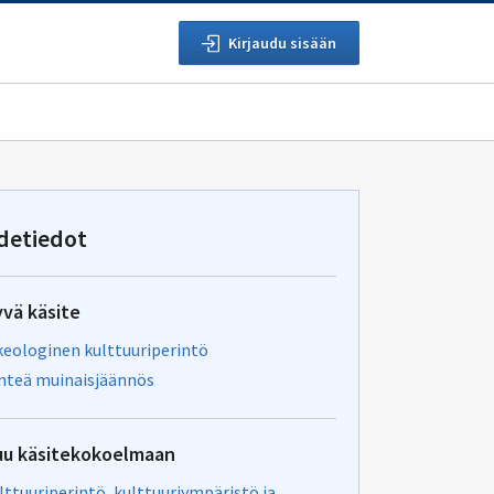
Kirjaudu sisään
detiedot
yvä käsite
keologinen kulttuuriperintö
inteä muinaisjäännös
uu käsitekokoelmaan
lttuuriperintö, kulttuuriympäristö ja