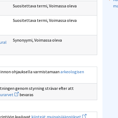
Suositettava termi
,
Voimassa oleva
ma
Suositettava termi
,
Voimassa oleva
Synonyymi
,
Voimassa oleva
ural
allinnon ohjauksella varmistamaan
arkeologisen
ltningen genom styrning strävar efter att
Avaa
turarvet
bevaras
uuden
ikkunan
sivulle
det
arkeologiska
Avaa
erintöön kuuluvat
kiinteät muinaisjäännökset