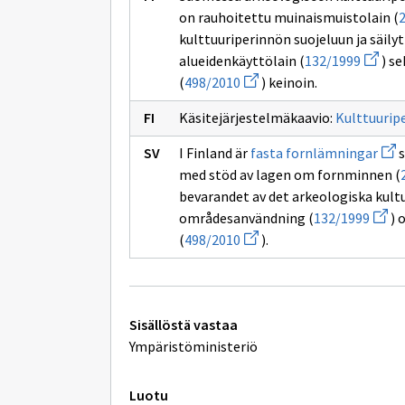
on rauhoitettu muinaismuistolain (
kulttuuriperinnön suojeluun ja säil
Avaa
alueidenkäyttölain (
132/1999
) se
uuden
Avaa
(
498/2010
) keinoin.
ikkuna
uuden
sivulle
ikkunan
132/19
Käsitejärjestelmäkaavio:
Kulttuurip
sivulle
498/2010
Ava
I Finland är
fasta fornlämningar
s
uud
med stöd av lagen om fornminnen (
ikku
sivu
bevarandet av det arkeologiska kul
fast
Avaa
områdesanvändning (
132/1999
) 
for
uude
Avaa
(
498/2010
).
ikkun
uuden
sivull
ikkunan
132/1
sivulle
498/2010
Tekniset
Sisällöstä vastaa
lisätiedot
Ympäristöministeriö
Luotu