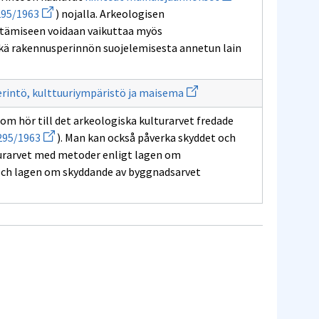
kulturarvet
uuden
Avaa
295/1963
) nojalla. Arkeologisen
ikkunan
uuden
sivulle
yttämiseen voidaan vaikuttaa myös
ikkunan
kiinteät
sivulle
kä rakennusperinnön suojelemisesta annetun lain
muinaisjäännökset
295/1963
n
Avaa
99
erintö, kulttuuriympäristö ja maisema
uuden
ikkunan
a
om hör till det arkeologiska kulturarvet fredade
sivulle
en
Avaa
Kulttuuriperintö,
295/1963
). Man kan också påverka skyddet och
nan
uuden
kulttuuriympäristö
lle
turarvet med metoder enligt lagen om
ikkunan
ja
a
sivulle
maisema
och lagen om skyddande av byggnadsarvet
nlämningar
n
295/1963
an
e
999