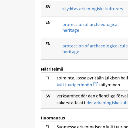
skydd av arkeologiskt kulturarv
protection of archaeological
heritage
protection of archaeological cult
heritage
Määritelmä
toiminta, jossa pyritään julkisen h
Avaa
kulttuuriperinnön
säilyminen
uuden
ikkunan
verksamhet där den offentliga förva
sivulle
arkeologisen
säkerställa att
det arkeologiska kul
kulttuuriperinnön
Huomautus
Suomessa arkeologiseen kulttuurip