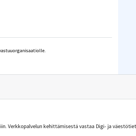
vastuuorganisaatiolle.
n
vuus.ym@gov.fi
isiin. Verkkopalvelun kehittämisestä vastaa Digi- ja väestötie