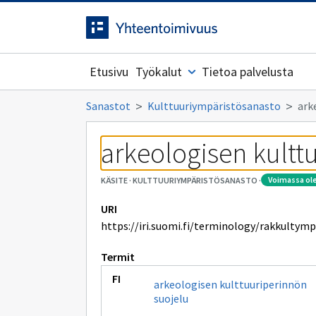
Siirrytty
Siirry suoraan sisältöön.
sivulle
Etusivu
Työkalut
Tietoa palvelusta
Sanastot
Kulttuuriympäristösanasto
ark
arkeologisen kultt
voimassa ol
KÄSITE
·
KULTTUURIYMPÄRISTÖSANASTO
·
URI
https://iri.suomi.fi/terminology/rakkultym
Termit
arkeologisen kulttuuriperinnön
suojelu