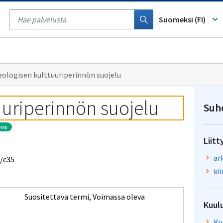
Tyhjennä
haku
Suomeksi (FI)
eologisen kulttuuriperinnön suojelu
uuriperinnön suojelu
Suh
eva
Liitt
ar
p/c35
ki
Suositettava termi
,
Voimassa oleva
Kuul
Ku