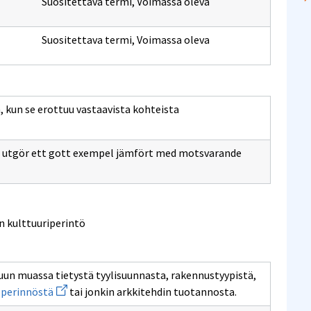
Suositettava termi
,
Voimassa oleva
Suositettava termi
,
Voimassa oleva
n, kun se erottuu vastaavista kohteista
t utgör ett gott exempel jämfört med motsvarande
n kulttuuriperintö
uun muassa tietystä tyylisuunnasta, rakennustyypistä,
Avaa
perinnöstä
tai jonkin arkkitehdin tuotannosta.
uuden
ikkunan