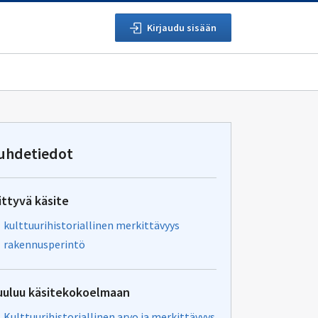
Kirjaudu sisään
uhdetiedot
ittyvä käsite
kulttuurihistoriallinen merkittävyys
rakennusperintö
uuluu käsitekokoelmaan
Kulttuurihistoriallinen arvo ja merkittävyys