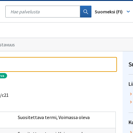
Tyhjennä
haku
Suomeksi (FI)
stavuus
S
eva
Li
p/c21
Suositettava termi
,
Voimassa oleva
K