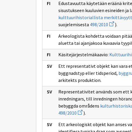
Edustavuutta käytetään eräänä kritee
sisustukseen kuuluvien esineiden ja 
kulttuurihistoriallista merkittävyyt
Avaa
suojelemisesta
498/2010
).
uuden
ikkunan
Arkeologista kohdetta voidaan pitää 
sivulle
498/2010
aluetta tai ajanjaksoa kuvaavia tyypill
Käsitejärjestelmäkaavio:
Kulttuurihi
Ett representativt objekt kan vara e
byggnadstyp eller tidsperiod,
byggn
arkitekts produktion.
Representativitet används som ett 
inredningars, till inredningen höra
bebyggda områdens
kulturhistorisk
Avaa
498/2010
).
uuden
ikkunan
Ett arkeologiskt objekt kan anses va
sivulle
498/2010
identifiera typiska drag som avspegl