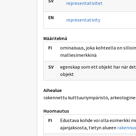
representativitet
representativity
Määritelmä
ominaisuus, joka kohteella on silloi
malliesimerkkinä
egenskap som ett objekt har när de
objekt
Aihealue
rakennettu kulttuuriympäristö, arkeologine
Huomautus
Edustava kohde voi olla esimerkki m
ajanjaksosta, tietyn alueen
rakennus