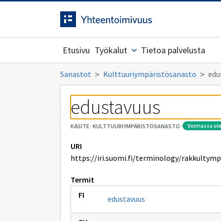
Siirrytty
Siirry suoraan sisältöön.
sivulle
Etusivu
Työkalut
Tietoa palvelusta
Sanastot
Kulttuuriympäristösanasto
edu
edustavuus
voimassa ol
KÄSITE
·
KULTTUURIYMPÄRISTÖSANASTO
·
URI
https://iri.suomi.fi/terminology/rakkultym
Termit
edustavuus