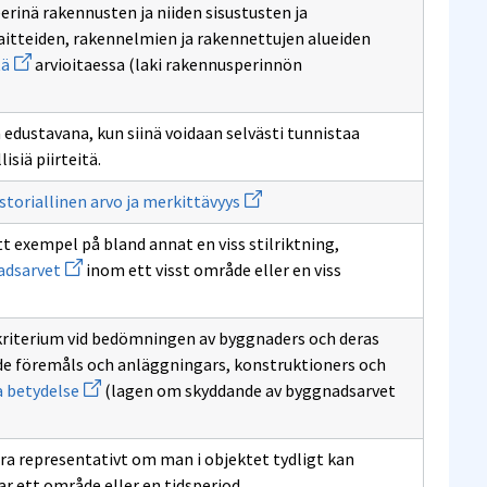
rinä rakennusten ja niiden sisustusten ja
sivulle
rakennusperinnöstä
laitteiden, rakennelmien ja rakennettujen alueiden
Avaa
tä
arvioitaessa (laki rakennusperinnön
uuden
ikkunan
sivulle
kulttuurihistoriallista
edustavana, kun siinä voidaan selvästi tunnistaa
merkittävyyttä
isiä piirteitä.
Avaa
storiallinen arvo ja merkittävyys
uuden
ikkunan
tt exempel på bland annat en viss stilriktning,
sivulle
Avaa
Kulttuurihistoriallinen
adsarvet
inom ett visst område eller en viss
uuden
arvo
ikkunan
ja
sivulle
merkittävyys
byggnadsarvet
kriterium vid bedömningen av byggnaders och deras
nde föremåls och anläggningars, konstruktioners och
Avaa
a betydelse
(lagen om skyddande av byggnadsarvet
uuden
ikkunan
sivulle
kulturhistoriska
ra representativt om man i objektet tydligt kan
betydelse
ar ett område eller en tidsperiod.