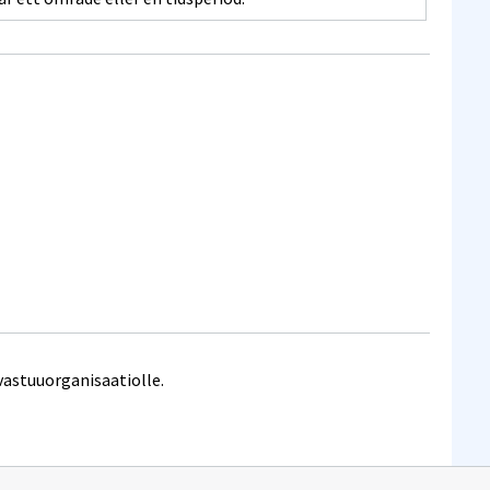
vastuuorganisaatiolle.
n