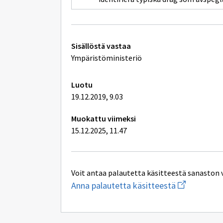
Tekniset
Sisällöstä vastaa
lisätiedot
Ympäristöministeriö
Luotu
19.12.2019, 9.03
Muokattu viimeksi
15.12.2025, 11.47
Voit antaa palautetta käsitteestä sanaston 
Aloita
Anna palautetta käsitteestä
uuden
sähköpostin
kirjoitus
osoitteesee