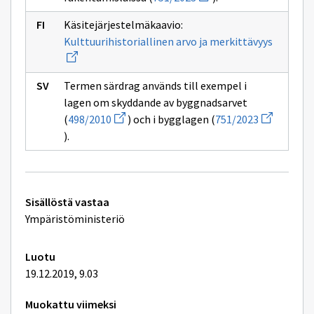
uuden
sivulle
ikkunan
498/2010
Käsitejärjestelmäkaavio:
sivulle
Avaa
751/2023
Kulttuurihistoriallinen arvo ja merkittävyys
uuden
ikkunan
sivulle
Kulttuur
Termen särdrag används till exempel i
arvo
lagen om skyddande av byggnadsarvet
ja
Avaa
Avaa
merkittä
(
498/2010
) och i bygglagen (
751/2023
uuden
uuden
).
ikkunan
ikkunan
sivulle
sivulle
498/2010
751/2023
Tekniset
Sisällöstä vastaa
lisätiedot
Ympäristöministeriö
Luotu
19.12.2019, 9.03
Muokattu viimeksi