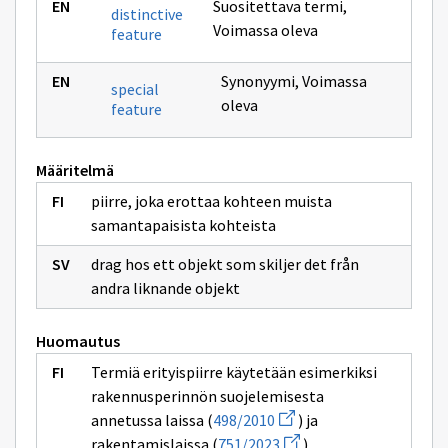
Suositettava termi
,
distinctive
Voimassa oleva
feature
Synonyymi
,
Voimassa
special
oleva
feature
Määritelmä
piirre, joka erottaa kohteen muista
samantapaisista kohteista
drag hos ett objekt som skiljer det från
andra liknande objekt
Huomautus
Termiä erityispiirre käytetään esimerkiksi
rakennusperinnön suojelemisesta
Avaa
annetussa laissa (
498/2010
) ja
uuden
Avaa
rakentamislaissa (
751/2023
).
ikkunan