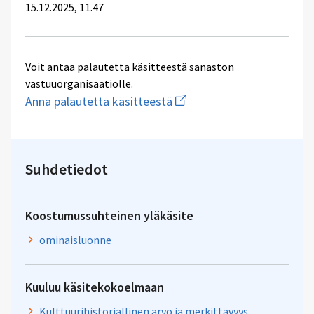
15.12.2025, 11.47
Voit antaa palautetta käsitteestä sanaston
vastuuorganisaatiolle.
Aloita
Anna palautetta käsitteestä
uuden
sähköpostin
kirjoitus
osoitteeseen
yhteentoimivuus.ym@gov.f
Suhdetiedot
Koostumussuhteinen yläkäsite
ominaisluonne
Kuuluu käsitekokoelmaan
Kulttuurihistoriallinen arvo ja merkittävyys