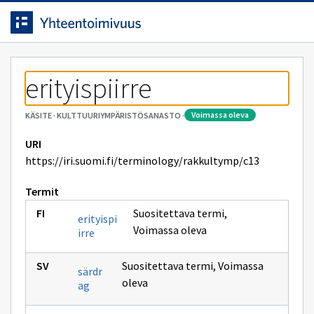
Siirrytty
Siirry suoraan sisältöön.
sivulle
erityispiirre
voimassa oleva
KÄSITE
·
KULTTUURIYMPÄRISTÖSANASTO
·
URI
https://iri.suomi.fi/terminology/rakkultymp/c13
Termit
Suositettava termi
,
erityispi
Voimassa oleva
irre
Suositettava termi
,
Voimassa
särdr
oleva
ag