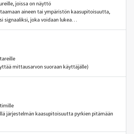
ureille, joissa on näyttö
mittaamaan aineen tai ympäristön kaasupitoisuutta,
 signaaliksi, joka voidaan lukea
ottajia
tareille
äyttää mittausarvon suoraan käyttäjälle)
ttajia
timille
sellä järjestelmän kaasupitoisuutta pyrkien pitämään