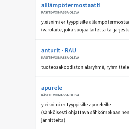
Ei
alilämpötermostaatti
sisällöntuo
KÄSITE
·
VOIMASSA OLEVA
yleisnimi erityyppisille alilämpötermostaa
(varolaite, joka suojaa laitetta tai järjest
Ei
anturit - RAU
sisällöntuottajia
KÄSITE
·
VOIMASSA OLEVA
tuoteosakoodiston alaryhmä, ryhmittel
Ei
apurele
sisällöntuottajia
KÄSITE
·
VOIMASSA OLEVA
yleisnimi erityyppisille apureleille
(sähköisesti ohjattava sähkömekaaninen ky
jännitteitä)