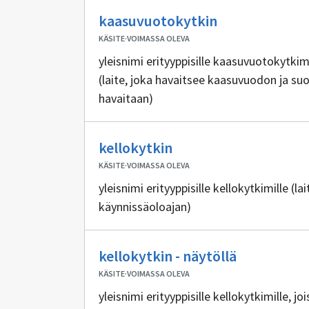
Ei
kaasuvuotokytkin
sisällöntuotta
KÄSITE
·
VOIMASSA OLEVA
yleisnimi erityyppisille kaasuvuotokytkim
(laite, joka havaitsee kaasuvuodon ja su
havaitaan)
Ei
kellokytkin
sisällöntuottajia
KÄSITE
·
VOIMASSA OLEVA
yleisnimi erityyppisille kellokytkimille (l
käynnissäoloajan)
Ei
kellokytkin - näytöllä
sisällöntuo
KÄSITE
·
VOIMASSA OLEVA
yleisnimi erityyppisille kellokytkimille, j