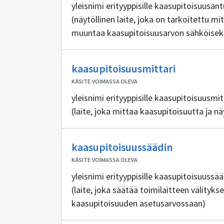
yleisnimi erityyppisille kaasupitoisuusant
(näytöllinen laite, joka on tarkoitettu 
muuntaa kaasupitoisuusarvon sähköiseksi
rakennusautomaatiojärjestelmästä)
Ei
kaasupitoisuusmittari
sisällöntu
KÄSITE
·
VOIMASSA OLEVA
yleisnimi erityyppisille kaasupitoisuusmit
(laite, joka mittaa kaasupitoisuutta ja n
Ei
kaasupitoisuussäädin
sisällöntuo
KÄSITE
·
VOIMASSA OLEVA
yleisnimi erityyppisille kaasupitoisuussää
(laite, joka säätää toimilaitteen välityk
kaasupitoisuuden asetusarvossaan)