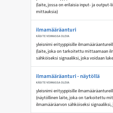
(laite, jossa on erilaisia input- ja output-l
mittauksia)
Ei
ilmamääräanturi
sisällöntuottaji
KÄSITE
·
VOIMASSA OLEVA
yleisnimi erityyppisille ilmamääräantureil
(laite, joka on tarkoitettu mittaamaan
sähköiseksi signaaliksi, joka voidaan l
Ei
ilmamääräanturi - näytöllä
sisäll
KÄSITE
·
VOIMASSA OLEVA
yleisnimi erityyppisille ilmamääräantureil
(näytöllinen laite, joka on tarkoitettu
ilmamääräarvon sähköiseksi signaaliksi, 
rakennusautomaatiojärjestelmästä)