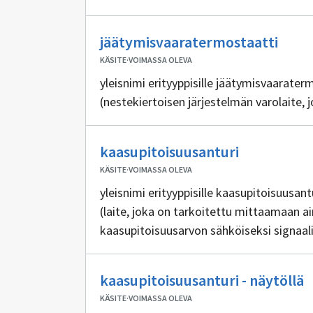
Ei
jäätymisvaaratermostaatti
sisäl
KÄSITE
·
VOIMASSA OLEVA
yleisnimi erityyppisille jäätymisvaarater
(nestekiertoisen järjestelmän varolaite, 
Ei
kaasupitoisuusanturi
sisällöntuo
KÄSITE
·
VOIMASSA OLEVA
yleisnimi erityyppisille kaasupitoisuusant
(laite, joka on tarkoitettu mittaamaan 
kaasupitoisuusarvon sähköiseksi signaali
rakennusautomaatiojärjestelmästä)
E
kaasupitoisuusanturi - näytöllä
s
KÄSITE
·
VOIMASSA OLEVA