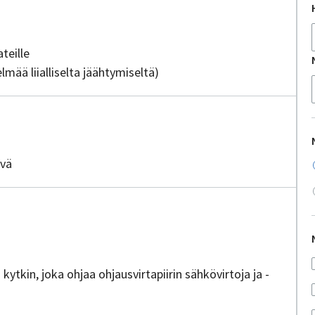
ttajia
teille
elmää liialliselta jäähtymiseltä)
evä
tkin, joka ohjaa ohjausvirtapiirin sähkövirtoja ja -