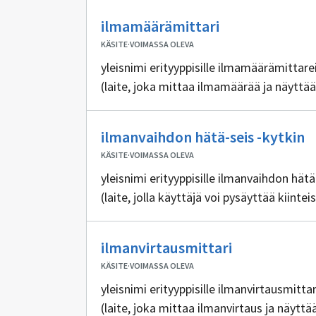
Ei
ilmamäärämittari
sisällöntuottaj
KÄSITE
·
VOIMASSA OLEVA
yleisnimi erityyppisille ilmamäärämittarei
(laite, joka mittaa ilmamäärää ja näyttä
Ei
ilmanvaihdon hätä-seis -kytkin
s
KÄSITE
·
VOIMASSA OLEVA
yleisnimi erityyppisille ilmanvaihdon hätä
(laite, jolla käyttäjä voi pysäyttää kiint
Ei
ilmanvirtausmittari
sisällöntuott
KÄSITE
·
VOIMASSA OLEVA
yleisnimi erityyppisille ilmanvirtausmittar
(laite, joka mittaa ilmanvirtaus ja näytt