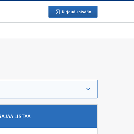
Kirjaudu sisään
rry suoraan hakutuloksiin.
RAJAA LISTAA