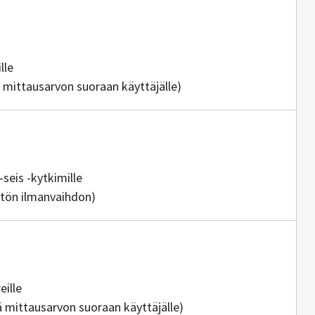
ia
lle
ä mittausarvon suoraan käyttäjälle)
isällöntuottajia
-seis -kytkimille
eistön ilmanvaihdon)
ajia
eille
ää mittausarvon suoraan käyttäjälle)