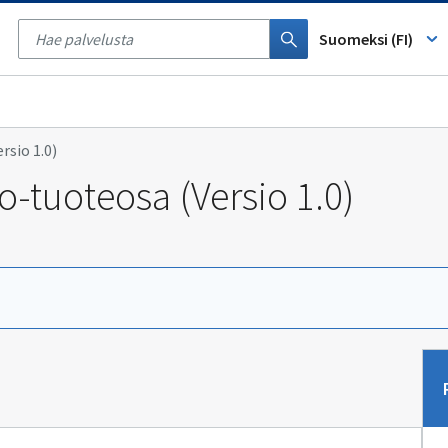
Tyhjennä
haku
Suomeksi (FI)
sio 1.0)
tuoteosa (Versio 1.0)
Sii