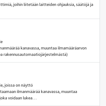
iittimiä, joihin liitetään laitteiden ohjauksia, säätöjä ja
a
le
 ilmanmäärää kanavassa, muuntaa ilmamääräarvon
ukea rakennusautomaatiojärjestelmästä)
öntuottajia
le, joissa on näyttö
 mittaamaan ilmanmäärää kanavassa, muuntaa
joka voidaan lukea