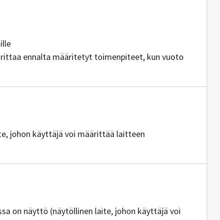
jia
ille
orittaa ennalta määritetyt toimenpiteet, kun vuoto
aite, johon käyttäjä voi määrittää laitteen
ttajia
oissa on näyttö (näytöllinen laite, johon käyttäjä voi