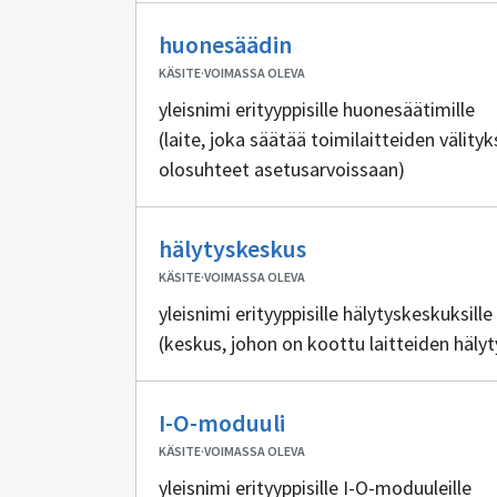
Ei
huonesäädin
sisällöntuottajia
KÄSITE
·
VOIMASSA OLEVA
yleisnimi erityyppisille huonesäätimille
(laite, joka säätää toimilaitteiden välityk
olosuhteet asetusarvoissaan)
Ei
hälytyskeskus
sisällöntuottajia
KÄSITE
·
VOIMASSA OLEVA
yleisnimi erityyppisille hälytyskeskuksille
(keskus, johon on koottu laitteiden häly
Ei
I-O-moduuli
sisällöntuottajia
KÄSITE
·
VOIMASSA OLEVA
yleisnimi erityyppisille I-O-moduuleille