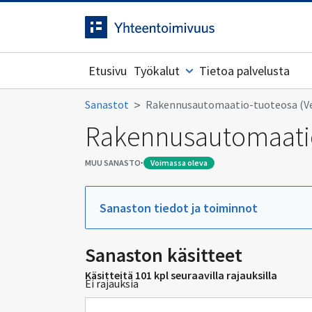
Siirrytty
Siirry suoraan sisältöön.
sivulle
Etusivu
Työkalut
Tietoa palvelusta
Sanastot
Rakennusautomaatio-tuoteosa (Ver
Rakennusautomaatio-
·
MUU SANASTO
voimassa oleva
Sanaston tiedot ja toiminnot
Sanaston käsitteet
Käsitteitä 101 kpl seuraavilla rajauksilla
Ei rajauksia