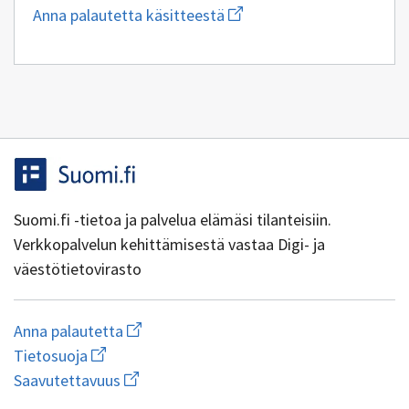
Aloita
Anna palautetta käsitteestä
uuden
sähköpostin
kirjoitus
osoitteeseen
yhteentoimivuus@dvv.fi
Suomi.fi -tietoa ja palvelua elämäsi tilanteisiin.
Verkkopalvelun kehittämisestä vastaa Digi- ja
väestötietovirasto
Aloita
Anna palautetta
uuden
Avaa
Tietosuoja
sähköpostin
linkki
Avaa
kirjoitus
Saavutettavuus
uuteen
linkki
osoitteeseen
ikkunaan
uuteen
yhteentoimivuus@dvv.fi