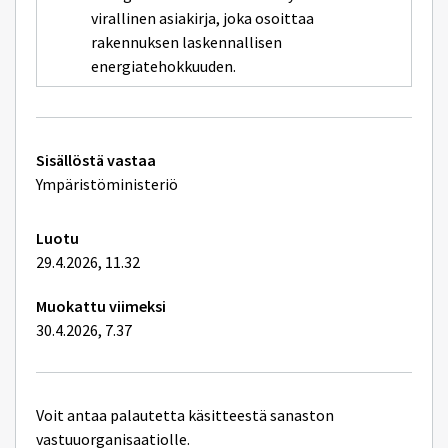
virallinen asiakirja, joka osoittaa
rakennuksen laskennallisen
energiatehokkuuden.
Tekniset
Sisällöstä vastaa
lisätiedot
Ympäristöministeriö
Luotu
29.4.2026, 11.32
Muokattu viimeksi
30.4.2026, 7.37
Voit antaa palautetta käsitteestä sanaston
vastuuorganisaatiolle.