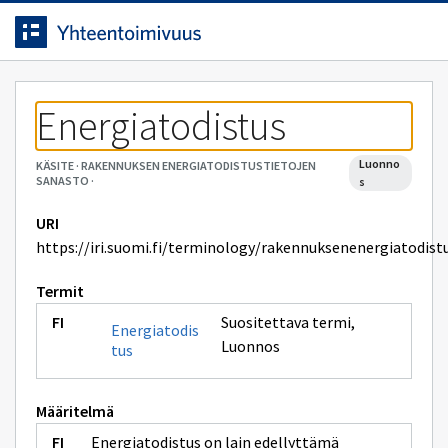
Siirrytty
Siirry suoraan sisältöön.
sivulle
Energiatodistus
luonno
KÄSITE
·
RAKENNUKSEN ENERGIATODISTUSTIETOJEN
SANASTO
·
s
URI
https://iri.suomi.fi/terminology/rakennuksenenergiatodist
Termit
Suositettava termi
,
Energiatodis
Luonnos
tus
Määritelmä
Energiatodistus on lain edellyttämä