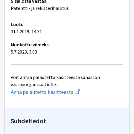
Tekniset
Sisällöstä vastaa
lisätiedot
Patentti- ja rekisterihallitus
Luotu
31.1.2019, 14.31
Muokattu viimeksi
5.7.2023, 3.03
Voit antaa palautetta käsitteestä sanaston
vastuuorganisaatiolle.
Aloita
Anna palautetta käsitteestä
uuden
sähköpostin
kirjoitus
osoitteeseen
yhteentoimivuus@dvv.fi
Suhdetiedot