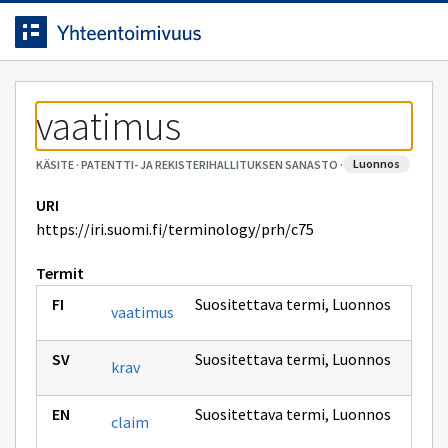
Siirrytty
Siirry suoraan sisältöön.
sivulle
vaatimus
luonnos
KÄSITE
·
PATENTTI- JA REKISTERIHALLITUKSEN SANASTO
·
URI
https://iri.suomi.fi/terminology/prh/c75
Termit
Suositettava termi
,
Luonnos
vaatimus
Suositettava termi
,
Luonnos
krav
Suositettava termi
,
Luonnos
claim