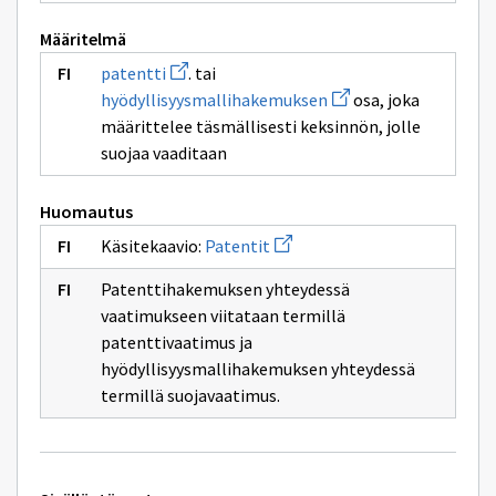
Määritelmä
Avaa
patentti
. tai
uuden
Avaa
hyödyllisyysmallihakemuksen
osa, joka
ikkunan
uuden
sivulle
määrittelee täsmällisesti keksinnön, jolle
ikkunan
patentti
sivulle
suojaa vaaditaan
hyödyllisyysmallihak
Huomautus
Avaa
Käsitekaavio:
Patentit
uuden
ikkunan
Patenttihakemuksen yhteydessä
sivulle
Patentit
vaatimukseen viitataan termillä
patenttivaatimus ja
hyödyllisyysmallihakemuksen yhteydessä
termillä suojavaatimus.