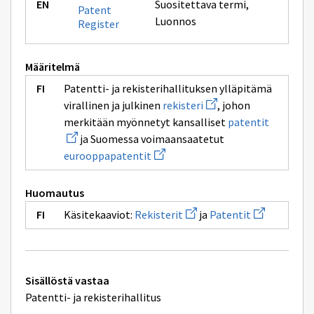
Suositettava termi
,
Patent
Luonnos
Register
Määritelmä
Patentti- ja rekisterihallituksen ylläpitämä
Avaa
virallinen ja julkinen
rekisteri
, johon
uuden
Avaa
merkitään myönnetyt kansalliset
patentit
ikkunan
uuden
sivulle
ja Suomessa voimaansaatetut
ikkunan
rekisteri
Avaa
sivulle
eurooppapatentit
uuden
patentit
ikkunan
sivulle
Huomautus
eurooppapatentit
Avaa
Avaa
Käsitekaaviot:
Rekisterit
ja
Patentit
uuden
uuden
ikkunan
ikkunan
sivulle
sivulle
Rekisterit
Patentit
Tekniset
Sisällöstä vastaa
lisätiedot
Patentti- ja rekisterihallitus