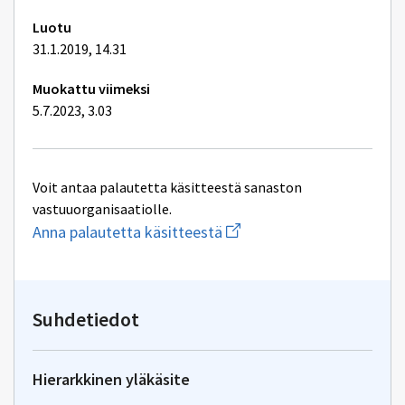
Luotu
31.1.2019, 14.31
Muokattu viimeksi
5.7.2023, 3.03
Voit antaa palautetta käsitteestä sanaston
vastuuorganisaatiolle.
Aloita
Anna palautetta käsitteestä
uuden
sähköpostin
kirjoitus
osoitteeseen
yhteentoimivuus@dvv.fi
Suhdetiedot
Hierarkkinen yläkäsite