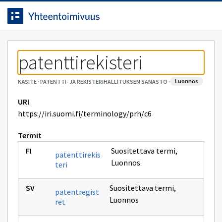
Siirrytty
Siirry suoraan sisältöön.
sivulle
patenttirekisteri
luonnos
KÄSITE
·
PATENTTI- JA REKISTERIHALLITUKSEN SANASTO
·
URI
https://iri.suomi.fi/terminology/prh/c6
Termit
Suositettava termi
,
patenttirekis
Luonnos
teri
Suositettava termi
,
patentregist
Luonnos
ret