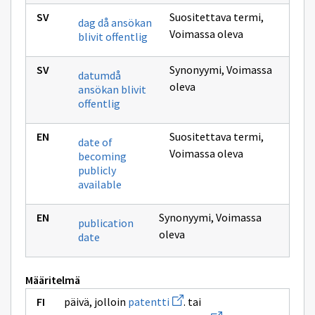
Suositettava termi
,
dag då ansökan
Voimassa oleva
blivit offentlig
Synonyymi
,
Voimassa
datumdå
oleva
ansökan blivit
offentlig
Suositettava termi
,
date of
Voimassa oleva
becoming
publicly
available
Synonyymi
,
Voimassa
publication
oleva
date
Määritelmä
Avaa
päivä, jolloin
patentti
. tai
uuden