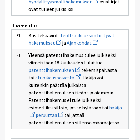
Avaa
hyödyllisyysmallihakemuksen
asiakirjat
ikkunan
uuden
sivulle
ovat tulleet julkisiksi
ikkunan
patentti
sivulle
hyödyllisyysmallihak
Huomautus
Käsitekaaviot:
Teollisoikeuksiin liittyvät
Avaa
Avaa
hakemukset
ja
Ajankohdat
uuden
uuden
ikkunan
ikkunan
Yleensä patenttihakemus tulee julkiseksi
sivulle
sivulle
Teollisoikeuksiin
Ajankohdat
viimeistään 18 kuukauden kuluttua
liittyvät
Avaa
patenttihakemuksen
tekemispäivästä
hakemukset
uuden
Avaa
tai
etuoikeuspäivästä
. Hakija voi
ikkunan
uuden
sivulle
kuitenkin päättää julkaista
ikkunan
patenttihakemuksen
sivulle
patenttihakemuksen tiedot jo aiemmin.
etuoikeuspäivästä
Patenttihakemus ei tule julkiseksi
Avaa
esimerkiksi silloin, jos se hylätään tai
hakija
uuden
Avaa
peruuttaa
tai jättää
ikkunan
uuden
sivulle
patenttihakemuksen sillensä määräajassa.
ikkunan
hakija
sivulle
peruuttaa