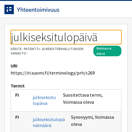
Siirrytty
Siirry suoraan sisältöön.
sivulle
julkiseksitulopäivä
voimassa
KÄSITE
·
PATENTTI- JA REKISTERIHALLITUKSEN
SANASTO
·
oleva
URI
https://iri.suomi.fi/terminology/prh/c269
Termit
Suositettava termi
,
julkiseksitu
Voimassa oleva
lopäivä
Synonyymi
,
Voimassa
julkiseksitulopä
oleva
ivämäärä