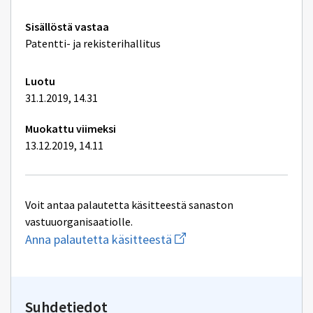
Tekniset
Sisällöstä vastaa
lisätiedot
Patentti- ja rekisterihallitus
Luotu
31.1.2019, 14.31
Muokattu viimeksi
13.12.2019, 14.11
Voit antaa palautetta käsitteestä sanaston
vastuuorganisaatiolle.
Aloita
Anna palautetta käsitteestä
uuden
sähköpostin
kirjoitus
osoitteeseen
yhteentoimivuus@dvv.fi
Suhdetiedot