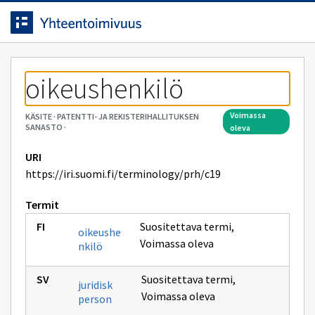
Siirrytty
Siirry suoraan sisältöön.
sivulle
oikeushenkilö
voimassa
KÄSITE
·
PATENTTI- JA REKISTERIHALLITUKSEN
SANASTO
·
oleva
URI
https://iri.suomi.fi/terminology/prh/c19
Termit
Suositettava termi
,
oikeushe
Voimassa oleva
nkilö
Suositettava termi
,
juridisk
Voimassa oleva
person