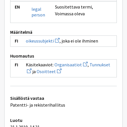
Suositettava termi
,
legal
Voimassa oleva
person
Määritelmä
Avaa
oikeussubjekti
, joka ei ole ihminen
uuden
ikkunan
sivulle
Huomautus
oikeussubjekti
Avaa
Avaa
Käsitekaaviot:
Organisaatiot
,
Tunnukset
uuden
uuden
Avaa
ja
Osoitteet
ikkunan
ikkunan
uuden
sivulle
sivulle
ikkunan
Organisaatiot
Tunnuks
sivulle
Osoitteet
Tekniset
Sisällöstä vastaa
lisätiedot
Patentti- ja rekisterihallitus
Luotu