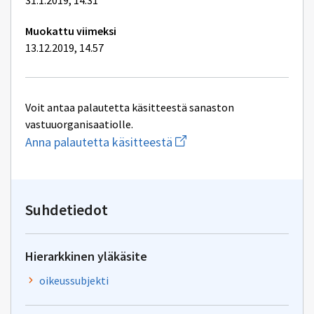
31.1.2019, 14.31
Muokattu viimeksi
13.12.2019, 14.57
Voit antaa palautetta käsitteestä sanaston
vastuuorganisaatiolle.
Aloita
Anna palautetta käsitteestä
uuden
sähköpostin
kirjoitus
osoitteeseen
yhteentoimivuus@dvv.fi
Suhdetiedot
Hierarkkinen yläkäsite
oikeussubjekti