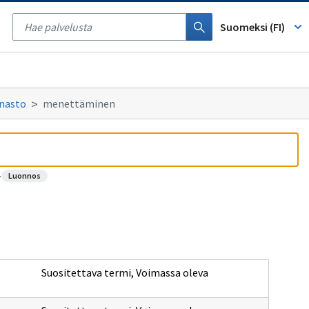
Tyhjennä
haku
Suomeksi (FI)
anasto
menettäminen
luonnos
·
Suositettava termi
,
Voimassa oleva