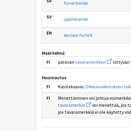
förverkande
upphävande
declare forfeit
Määritelmä
Avaa
pätevän
tavaramerkkiin
liittyvän
uuden
ikkunan
sivulle
Huomautus
tavaramerkk
Käsitekaavio:
Oikeusvaikutuksen la
Menettäminen voi johtua esimerkiks
Avaa
tavaramerkin
voi menettää, jos 
uuden
jos tavaramerkkiä ei ole käytetty vi
ikkunan
sivulle
tavaramerkin