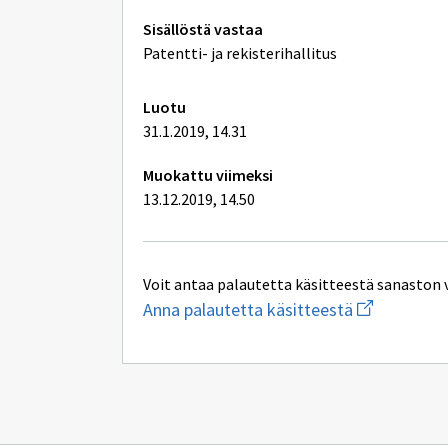
Tekniset
Sisällöstä vastaa
lisätiedot
Patentti- ja rekisterihallitus
Luotu
31.1.2019, 14.31
Muokattu viimeksi
13.12.2019, 14.50
Voit antaa palautetta käsitteestä sanaston 
Aloita
Anna palautetta käsitteestä
uuden
sähköpostin
kirjoitus
osoitteesee
yhteentoimi