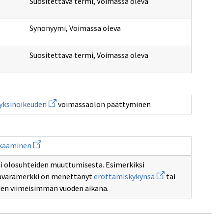
Suositettava termi
,
Voimassa oleva
Synonyymi
,
Voimassa oleva
Suositettava termi
,
Voimassa oleva
Avaa
yksinoikeuden
voimassaolon päättyminen
uuden
ikkunan
sivulle
iin
yksinoikeuden
Avaa
kkaaminen
uuden
ikkunan
i olosuhteiden muuttumisesta. Esimerkiksi
sivulle
Avaa
Oikeusvaikutuksen
tavaramerkki on menettänyt
erottamiskykynsä
tai
uuden
lakkaaminen
iden viimeisimmän vuoden aikana.
ikkunan
sivulle
erottamiskykynsä