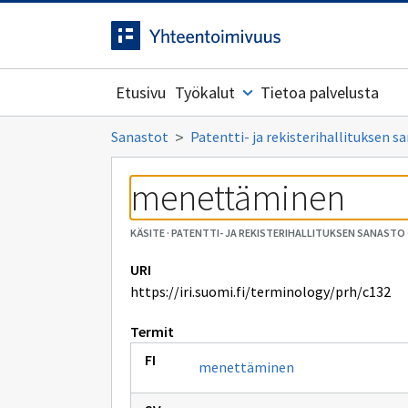
Siirrytty
Siirry suoraan sisältöön.
sivulle
Etusivu
Työkalut
Tietoa palvelusta
Sanastot
Patentti- ja rekisterihallituksen s
menettäminen
KÄSITE
·
PATENTTI- JA REKISTERIHALLITUKSEN SANASTO
URI
https://iri.suomi.fi/terminology/prh/c132
Termit
menettäminen