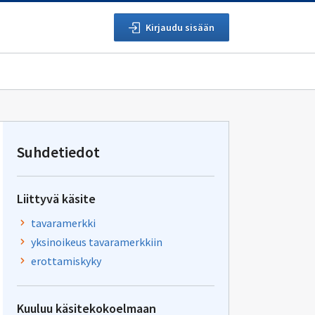
Kirjaudu sisään
Suhdetiedot
Liittyvä käsite
tavaramerkki
yksinoikeus tavaramerkkiin
erottamiskyky
Kuuluu käsitekokoelmaan