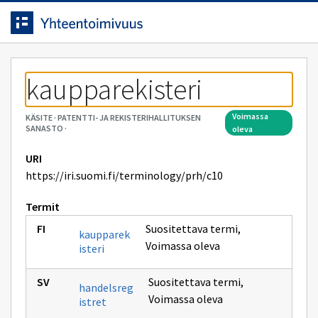
Siirrytty
Siirry suoraan sisältöön.
sivulle
kaupparekisteri
voimassa
KÄSITE
·
PATENTTI- JA REKISTERIHALLITUKSEN
SANASTO
·
oleva
URI
https://iri.suomi.fi/terminology/prh/c10
Termit
Suositettava termi
,
kaupparek
Voimassa oleva
isteri
Suositettava termi
,
handelsreg
Voimassa oleva
istret