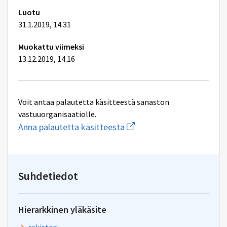
Luotu
31.1.2019, 14.31
Muokattu viimeksi
13.12.2019, 14.16
Voit antaa palautetta käsitteestä sanaston
vastuuorganisaatiolle.
Aloita
Anna palautetta käsitteestä
uuden
sähköpostin
kirjoitus
osoitteeseen
yhteentoimivuus@dvv.fi
Suhdetiedot
Hierarkkinen yläkäsite