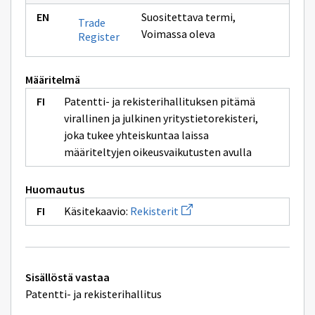
Suositettava termi
,
Trade
Voimassa oleva
Register
Määritelmä
Patentti- ja rekisterihallituksen pitämä
virallinen ja julkinen yritystietorekisteri,
joka tukee yhteiskuntaa laissa
määriteltyjen oikeusvaikutusten avulla
Huomautus
Avaa
Käsitekaavio:
Rekisterit
uuden
ikkunan
sivulle
Rekisterit
Tekniset
Sisällöstä vastaa
lisätiedot
Patentti- ja rekisterihallitus