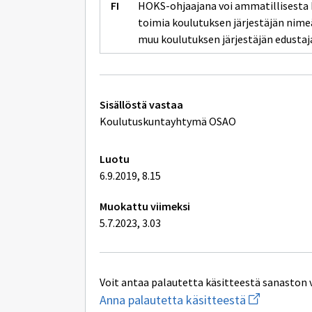
HOKS-ohjaajana voi ammatillisesta 
toimia koulutuksen järjestäjän nime
muu koulutuksen järjestäjän edustaj
Tekniset
Sisällöstä vastaa
lisätiedot
Koulutuskuntayhtymä OSAO
Luotu
6.9.2019, 8.15
Muokattu viimeksi
5.7.2023, 3.03
Voit antaa palautetta käsitteestä sanaston 
Aloita
Anna palautetta käsitteestä
uuden