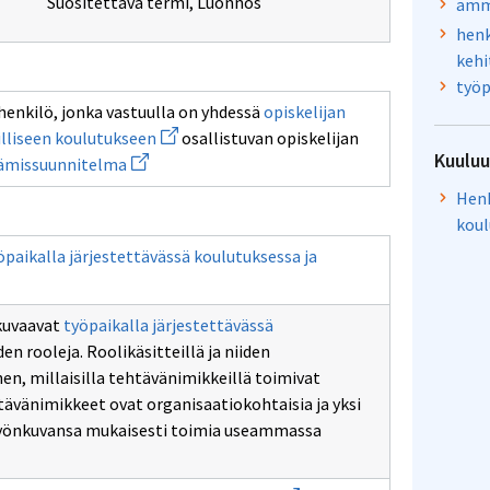
Suositettava termi
,
Luonnos
amma
henk
kehi
työp
Avaa
henkilö, jonka vastuulla on yhdessä
opiskelijan
uuden
Avaa
liseen koulutukseen
osallistuvan opiskelijan
ikkunan
uuden
Avaa
sivulle
Kuulu
tämissuunnitelma
ikkunan
uuden
opiskelijan
sivulle
ikkunan
Henk
ammatilliseen
sivulle
koulutukseen
koul
henkilökohtainen
osaamisen
öpaikalla järjestettävässä koulutuksessa ja
kehittämissuunnitelma
 kuvaavat
työpaikalla järjestettävässä
den
en rooleja. Roolikäsitteillä ja niiden
hen, millaisilla tehtävänimikkeillä toimivat
lla
ttävässä
tävänimikkeet ovat organisaatiokohtaisia ja yksi
sessa
työnkuvansa mukaisesti toimia useammassa
n
tä