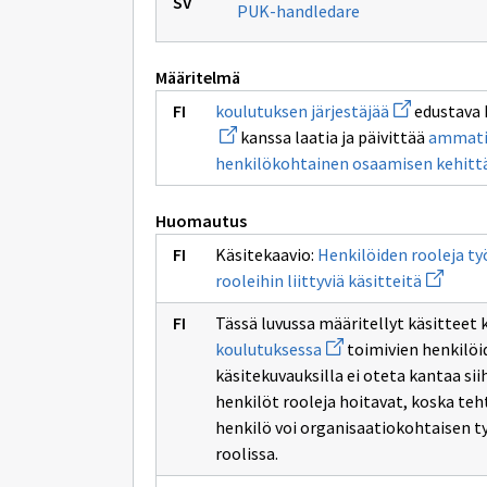
PUK-handledare
Määritelmä
Avaa
koulutuksen järjestäjää
edustava 
uuden
kanssa laatia ja päivittää
ammatil
ikkunan
sivulle
henkilökohtainen osaamisen kehit
koulutuksen
järjestäjää
Huomautus
Käsitekaavio:
Henkilöiden rooleja ty
Avaa
rooleihin liittyviä käsitteitä
uuden
ikkunan
Tässä luvussa määritellyt käsitteet
sivulle
Avaa
Henkilöi
koulutuksessa
toimivien henkilöid
uuden
rooleja
käsitekuvauksilla ei oteta kantaa sii
ikkunan
työpaika
sivulle
järjeste
henkilöt rooleja hoitavat, koska teh
työpaikalla
koulutuk
henkilö voi organisaatiokohtaisen 
järjestettävässä
ja
koulutuksessa
rooleihi
roolissa.
liittyviä
käsittei