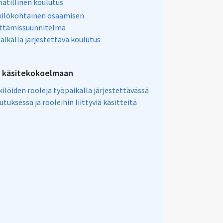
tillinen koulutus
ilökohtainen osaamisen
ttämissuunnitelma
aikalla järjestettävä koulutus
u käsitekokoelmaan
ilöiden rooleja työpaikalla järjestettävässä
utuksessa ja rooleihin liittyviä käsitteitä