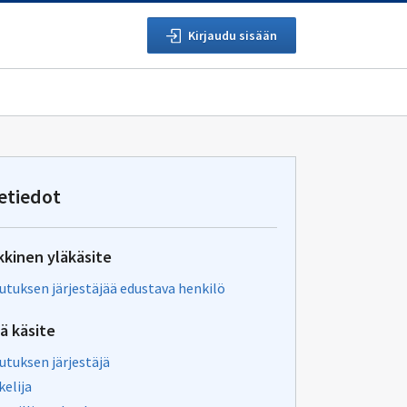
Kirjaudu sisään
etiedot
kkinen yläkäsite
utuksen järjestäjää edustava henkilö
vä käsite
utuksen järjestäjä
kelija